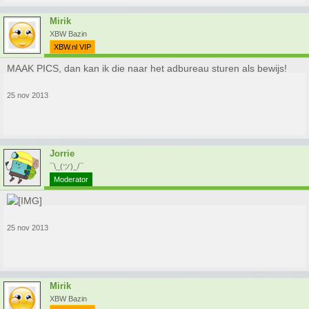
Mirik
XBW Bazin
XBW.nl VIP
MAAK PICS, dan kan ik die naar het adbureau sturen als bewijs!
25 nov 2013
Jorrie
¯\_(ツ)_/¯
Moderator
25 nov 2013
Mirik
XBW Bazin