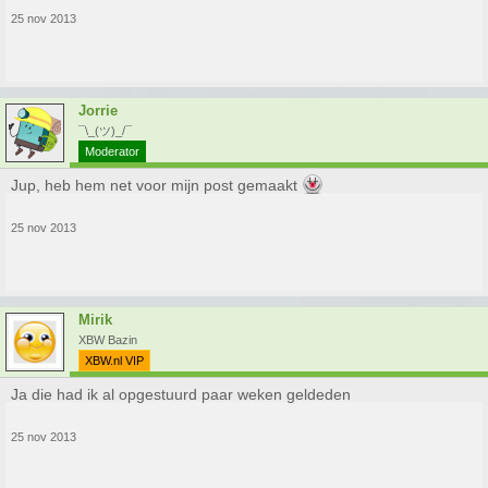
25 nov 2013
Jorrie
¯\_(ツ)_/¯
Moderator
Jup, heb hem net voor mijn post gemaakt
25 nov 2013
Mirik
XBW Bazin
XBW.nl VIP
Ja die had ik al opgestuurd paar weken geldeden
25 nov 2013