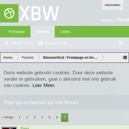
Aanmelden
Frontpage
Forums
Leden
Zoeken in fora
Recente Posts
Z
oe
ke
Home
Forums
Xboxworld.nl : Frontpage en forum discussie
n
Deze website gebruikt cookies. Door deze website
verder te gebruiken, gaat u akkoord met ons gebruik
van cookies.
Leer Meer.
Pop up reclames op het forum
< Vorige
1
2
3
4
5
6
7
Goiz