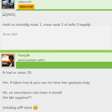
XBW.nl VIP
XBW.nl VIP
//edit nu toevallig maar 1, maar vaak 2 of zelfs 3 tegelijk..
25 nov 2013
Ferry34
games/gadgets addict
Ik had er zeker 20.
Hm, ff kijken hoe ik pics van mn fone hier geplaats krijg.
Hé, ze verschijnen niet meer in beeld!
Het lijkt opgelost?!
Gelukkig pffff dank