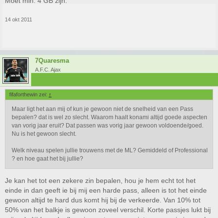
Moet min. 4 GB zijn.
14 okt 2011
7Quaresma
A.F.C. Ajax
fifaforthewin zei:
↑
Maar ligt het aan mij of kun je gewoon niet de snelheid van een Pass
bepalen? dat is wel zo slecht. Waarom haalt konami altijd goede aspecten
van vorig jaar eruit? Dat passen was vorig jaar gewoon voldoende/goed.
Nu is het gewoon slecht.
Welk niveau spelen jullie trouwens met de ML? Gemiddeld of Professional
? en hoe gaat het bij jullie?
Je kan het tot een zekere zin bepalen, hou je hem echt tot het
einde in dan geeft ie bij mij een harde pass, alleen is tot het einde
gewoon altijd te hard dus komt hij bij de verkeerde. Van 10% tot
50% van het balkje is gewoon zoveel verschil. Korte passjes lukt bij