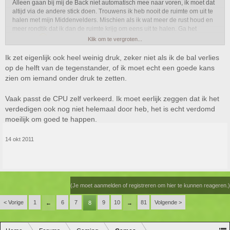
Alleen gaan bij mij de Back niet automatisch mee naar voren, ik moet dat
altijd via de andere stick doen. Trouwens ik heb nooit de ruimte om uit te
halen met mijn Middenvelders. Mischien als ik wat meer de rust houd en
meer rondtik dat ik dan de ruimte krijg om eens uit te halen. Ga het
proberen
.
Klik om te vergroten...
Ik zet eigenlijk ook heel weinig druk, zeker niet als ik de bal verlies
op de helft van de tegenstander, of ik moet echt een goede kans
zien om iemand onder druk te zetten.
Vaak passt de CPU zelf verkeerd. Ik moet eerlijk zeggen dat ik het
verdedigen ook nog niet helemaal door heb, het is echt verdomd
moeilijk om goed te happen.
14 okt 2011
(Je moet aanmelden of registreren om hier te kunnen reageren.)
< Vorige
1
6
7
9
10
81
Volgende >
←
8
→