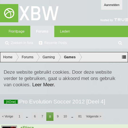
Aanmelden
Frontpage
Forums
Leden
Zoeken in fora
Recente Posts
Z
oe
ke
Home
Forums
Gaming
Games
n
Deze website gebruikt cookies. Door deze website
verder te gebruiken, gaat u akkoord met ons gebruik
van cookies.
Leer Meer.
Pro Evolution Soccer 2012 [Deel 4]
[XOne]
< Vorige
1
6
7
9
10
81
Volgende >
←
8
→
eXtince