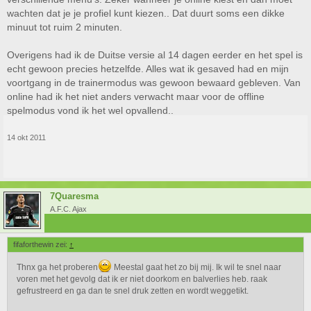
wachten dat je je profiel kunt kiezen.. Dat duurt soms een dikke
minuut tot ruim 2 minuten.
Overigens had ik de Duitse versie al 14 dagen eerder en het spel is
echt gewoon precies hetzelfde. Alles wat ik gesaved had en mijn
voortgang in de trainermodus was gewoon bewaard gebleven. Van
online had ik het niet anders verwacht maar voor de offline
spelmodus vond ik het wel opvallend..
14 okt 2011
7Quaresma
A.F.C. Ajax
fifaforthewin zei:
↑
Thnx ga het proberen
Meestal gaat het zo bij mij. Ik wil te snel naar
voren met het gevolg dat ik er niet doorkom en balverlies heb. raak
gefrustreerd en ga dan te snel druk zetten en wordt weggetikt.