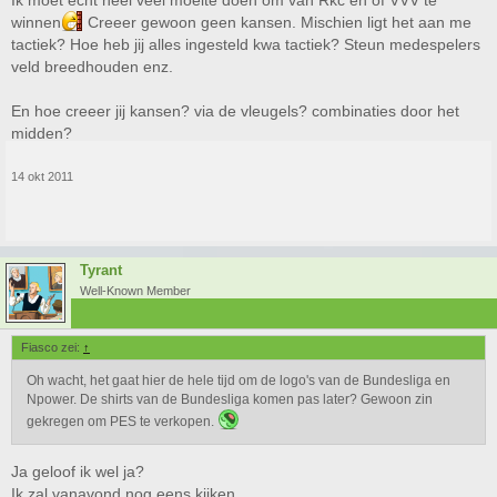
Ik moet echt heel veel moeite doen om van Rkc en of VVV te
en je assistent wel een beetje eentonig worden.
winnen
Creeer gewoon geen kansen. Mischien ligt het aan me
tactiek? Hoe heb jij alles ingesteld kwa tactiek? Steun medespelers
veld breedhouden enz.
En hoe creeer jij kansen? via de vleugels? combinaties door het
midden?
14 okt 2011
Tyrant
Well-Known Member
Fiasco zei:
↑
Oh wacht, het gaat hier de hele tijd om de logo's van de Bundesliga en
Npower. De shirts van de Bundesliga komen pas later? Gewoon zin
gekregen om PES te verkopen.
Ja geloof ik wel ja?
Ik zal vanavond nog eens kijken...