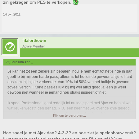
zin gekregen om PES te verkopen.
14 okt 2011
fifaforthewin
Active Member
7Quaresma zei:
↑
Je kan het tot een zekere zin bepalen, hou je hem echt tot het einde in dan
geeft ie bij mij een harde pass, alleen is tot het einde gewoon altijd te hard
dus komt hij bij de verkeerde. Van 10% tot 50% van het balkje is gewoon
zoveel verschil. Korte passjes lukt bij mij wel altijd goed, alleen je weet
gewoon niet wanneer je iemand nou straks inspeelt of niet.
Ik speel Professional, gaat redelijk tot nu toe, speel met Ajax en heb al wel
wat leuke wedstrijden gehad. RKC een keer met 5-0 over de knie gelegd.
In de Champions League zit ik bij Barca, Basel en Sint Petersburg. Twee
Klik om te vergroten...
keer gewonnen, en twee keer verloren. Eén keer tegen Barca verloren
met 5-0.... dat was echt te erg voor woorden. En tegen Sint Petersburg 3-1
verloren maar was wel 3x beter, 65% balbezit en rond de 14 schoten op
Hoe speel je met Ajax dan? 4-3-3? en hoe ziet je spelopbouw eruit?
doel, alleen ging er niks in. Vind trouwens die gesprekken met die spelers