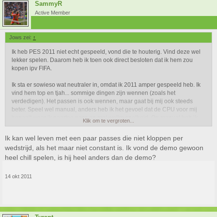
SammyR
Active Member
Jows zei:
↑
Ik heb PES 2011 niet echt gespeeld, vond die te houterig. Vind deze wel
lekker spelen. Daarom heb ik toen ook direct besloten dat ik hem zou
kopen ipv FIFA.
Ik sta er sowieso wat neutraler in, omdat ik 2011 amper gespeeld heb. Ik
vind hem top en tjah... sommige dingen zijn wennen (zoals het
verdedigen). Het passen is ook wennen, maar gaat bij mij ook steeds
beter. Speel wel manual, anders heb ik het gevoel dat de CPU voor mij
bepaalt waar ik naartoe pass en met welke snelheid. Op manual heb ik
Klik om te vergroten...
het gevoel dat ik het zelf veel meer onder controle heb, al doet de bal dan
soms toch nog dingen waarvan ik denk??? Mzz... passte m toch echt
Ik kan wel leven met een paar passes die niet kloppen per
hard...
wedstrijd, als het maar niet constant is. Ik vond de demo gewoon
heel chill spelen, is hij heel anders dan de demo?
Overall gezien is het gewoon wennen en leren. Went vanzelf. Ik heb
FIFA12 ook gespeeld en dan passen spelers soms ook totaal de
verkeerde kant op. Maargoed, die staat dan ook niet geheel op manual.
14 okt 2011