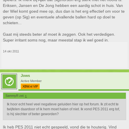
Eriksen, Jansen en De Jong hebben een aardig schot in huis. Van
der Wiel komt goed mee op, dus dan is het erg effectief om voor te
geven (op Sig) en eventuele afvallende ballen hard op doel te
schieten...
Gaat mij steeds beter af moet ik zeggen. Ook het verdedigen.
Super irritant soms nog, maar meestal stap ik wel goed in.
14 okt 2011
Jows
Active Member
XBW.nl VIP
SammyR zei:
↑
Ik hoor echt heel veel negatieve geluiden hier op het forum. Ik zit echt te
twijfelen daardoor of ik hem moet halen of niet. Ik vond PES 2011 erg tof,
is hij slechter of beter geworden?
Ik heb PES 2011 niet echt gespeeld, vond die te houterig. Vind