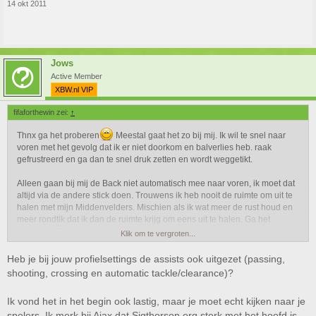
14 okt 2011
Jows
Active Member
XBW.nl VIP
fifaforthewin zei:
↑
Thnx ga het proberen
Meestal gaat het zo bij mij. Ik wil te snel naar
voren met het gevolg dat ik er niet doorkom en balverlies heb. raak
gefrustreerd en ga dan te snel druk zetten en wordt weggetikt.
Alleen gaan bij mij de Back niet automatisch mee naar voren, ik moet dat
altijd via de andere stick doen. Trouwens ik heb nooit de ruimte om uit te
halen met mijn Middenvelders. Mischien als ik wat meer de rust houd en
meer rondtik dat ik dan de ruimte krijg om eens uit te halen. Ga het
proberen
.
Klik om te vergroten...
Heb je bij jouw profielsettings de assists ook uitgezet (passing,
shooting, crossing en automatic tackle/clearance)?
Ik vond het in het begin ook lastig, maar je moet echt kijken naar je
spelers. Ik merk bij Ajax dat Sigthorson erg sterk met het hoofd is.