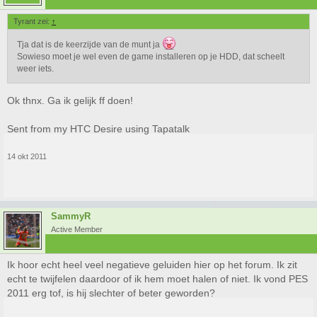
Tyrant zei:
↑
Tja dat is de keerzijde van de munt ja
Sowieso moet je wel even de game installeren op je HDD, dat scheelt
weer iets.
Ok thnx. Ga ik gelijk ff doen!
Sent from my HTC Desire using Tapatalk
14 okt 2011
SammyR
Active Member
Ik hoor echt heel veel negatieve geluiden hier op het forum. Ik zit
echt te twijfelen daardoor of ik hem moet halen of niet. Ik vond PES
2011 erg tof, is hij slechter of beter geworden?