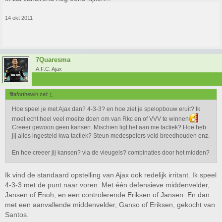
14 okt 2011
7Quaresma
A.F.C. Ajax
fifaforthewin zei:
↑
Hoe speel je met Ajax dan? 4-3-3? en hoe ziet je spelopbouw eruit? Ik
moet echt heel veel moeite doen om van Rkc en of VVV te winnen
Creeer gewoon geen kansen. Mischien ligt het aan me tactiek? Hoe heb
jij alles ingesteld kwa tactiek? Steun medespelers veld breedhouden enz.
En hoe creeer jij kansen? via de vleugels? combinaties door het midden?
Ik vind de standaard opstelling van Ajax ook redelijk irritant. Ik speel
4-3-3 met de punt naar voren. Met één defensieve middenvelder,
Jansen of Enoh, en een controlerende Eriksen of Jansen. En dan
met een aanvallende middenvelder, Ganso of Eriksen, gekocht van
Santos.