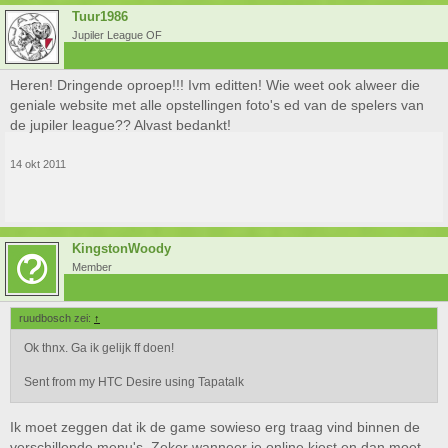
Tuur1986
Jupiler League OF
Heren! Dringende oproep!!! Ivm editten! Wie weet ook alweer die
geniale website met alle opstellingen foto's ed van de spelers van
de jupiler league?? Alvast bedankt!
14 okt 2011
KingstonWoody
Member
ruudbosch zei:
↑
Ok thnx. Ga ik gelijk ff doen!
Sent from my HTC Desire using Tapatalk
Ik moet zeggen dat ik de game sowieso erg traag vind binnen de
verschillende menu's. Zeker wanneer je online kiest en dan moet