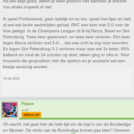
mij wel altijd goed, alleen je weet gewoon niet wanneer je iemand
nou straks inspeelt of niet.
Ik speel Professional, gaat redelijk tot nu toe, speel met Ajax en heb
al wel wat leuke wedstrijden gehad. RKC een keer met 5-0 over de
knie gelegd. In de Champions League zit ik bij Barca, Basel en Sint
Petersburg. Twee keer gewonnen, en twee keer verloren. Eén keer
tegen Barca verloren met 5-0.... dat was echt te erg voor woorden.
En tegen Sint Petersburg 3-1 verloren maar was wel 3x beter, 65%
balbezit en rond de 14 schoten op doel, alleen ging er niks in. Vind
trouwens die gesprekken met die spelers en je assistent wel een
beetje eentonig worden.
14 okt 2011
Fiasco
عربي
XBW.nl VIP
Oh wacht, het gaat hier de hele tijd om de logo's van de Bundesliga
en Npower. De shirts van de Bundesliga komen pas later? Gewoon