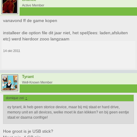
Active Member
vanavond ff de game kopen
installeer die option file dit jaar niet, het spel(lees: laden,afsluiten
etc) werd hierdoor zooo langzaam
14 okt 2011
Tyrant
Well-Known Member
domique zei:
↑
ey tyrant, ik heb geen storice device, maar bij mij staat er hard drive,
memory unit en all devices, welke moet ik dan klikken? en bij geen eentje
staat er daarna confrige!
Hoe groot is je USB stick?