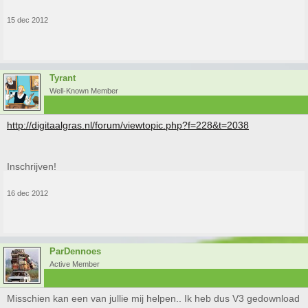
15 dec 2012
Tyrant
Well-Known Member
http://digitaalgras.nl/forum/viewtopic.php?f=228&t=2038
Inschrijven!
16 dec 2012
ParDennoes
Active Member
Misschien kan een van jullie mij helpen.. Ik heb dus V3 gedownload