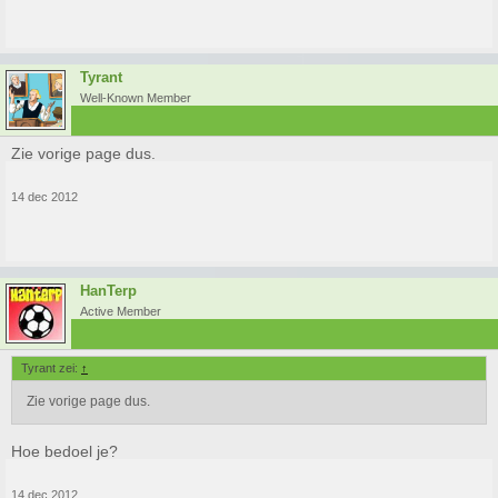
Tyrant
Well-Known Member
Zie vorige page dus.
14 dec 2012
HanTerp
Active Member
Tyrant zei:
↑
Zie vorige page dus.
Hoe bedoel je?
14 dec 2012