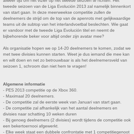
alweer tijd om het vizier op het tweede seizoen te richten. Het
tweede seizoen van de Liga Evolución 2013 zal namelijk binnenkort
van start gaan. In deze meerweekse competitie zullen de
deelnemers de strijd om de top van de apenrots met gelijkwaardige
teams uit de subtop van het interlandvoetbal beslechten. Wie gaat
er vandoor met de tweede Liga Evolución titel en neemt de
bijbehorende beker voor altijd onder zijn avatar mee?
Als organisatie hopen we op 14-20 deelnemers te komen, zodat we
met twee divisies kunnen starten. Weet je dus iemand die mee kan
en wilt doen en net zo betrouwbaar is als het deelnemersveld van
seizoen 1, schroom dan niet hem te vragen!
Algemene informatie
- PES 2013 competitie op de Xbox 360.
- Maximaal 20 deelnemers.
- De competitie zal de eerste week van Januari van start gaan.
- De competitie zal afhankelijk van het aantal deelnemers en
divisies naar schatting 10 weken duren
- Bij genoeg deelnemers (2 divisies) wordt tijdens de competitie ook
een bekertoernooi afgewerkt.
- Elke week staat een dubbele confrontatie met 1 competitiegenoot