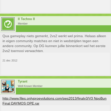
II Techno II
Member
Qua gameplay niets gemerkt, 2vs2 werkt wel prima. Helaas alleen
in eigen community matches en niet in wedstrijden tegen een
andere community. Op DG kunnen jullie binnenkort wel het eerste
2vs2 toernooi verwachten.
21 dec 2012
Tyrant
Well-Known Member
http://www.files.onlyproevolutions.com/pes2013/finalv3/V3 NpoBun
Final DAYMOS OPE.rar