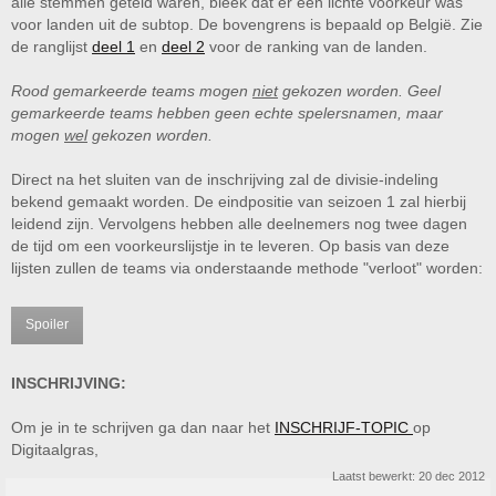
alle stemmen geteld waren, bleek dat er een lichte voorkeur was
voor landen uit de subtop. De bovengrens is bepaald op België. Zie
de ranglijst
deel 1
en
deel 2
voor de ranking van de landen.
Rood gemarkeerde teams mogen
niet
gekozen worden. Geel
gemarkeerde teams hebben geen echte spelersnamen, maar
mogen
wel
gekozen worden.
Direct na het sluiten van de inschrijving zal de divisie-indeling
bekend gemaakt worden. De eindpositie van seizoen 1 zal hierbij
leidend zijn. Vervolgens hebben alle deelnemers nog twee dagen
de tijd om een voorkeurslijstje in te leveren. Op basis van deze
lijsten zullen de teams via onderstaande methode "verloot" worden:
Spoiler
INSCHRIJVING:
Om je in te schrijven ga dan naar het
INSCHRIJF-TOPIC
op
Digitaalgras,
Laatst bewerkt:
20 dec 2012