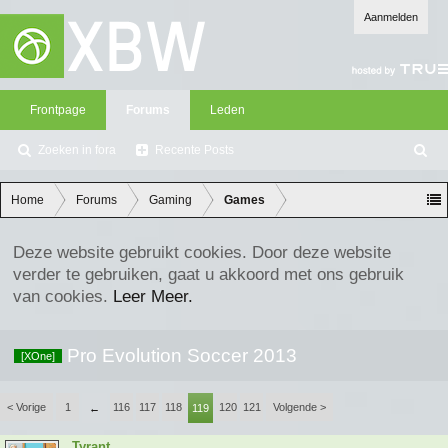
Aanmelden
Frontpage
Forums
Leden
Zoeken in fora
Recente Posts
Z
oe
ke
Home
Forums
Gaming
Games
n
Deze website gebruikt cookies. Door deze website
verder te gebruiken, gaat u akkoord met ons gebruik
van cookies.
Leer Meer.
Pro Evolution Soccer 2013
[XOne]
< Vorige
1
116
117
118
120
121
Volgende >
←
119
Tyrant