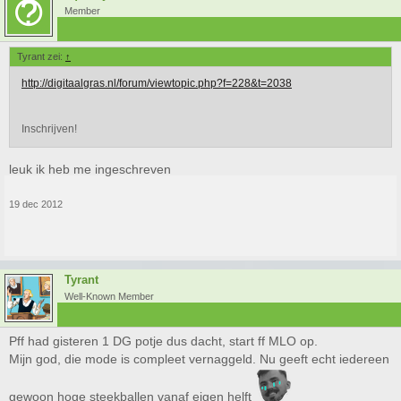
Member
Tyrant zei:
↑
http://digitaalgras.nl/forum/viewtopic.php?f=228&t=2038
Inschrijven!
leuk ik heb me ingeschreven
19 dec 2012
Tyrant
Well-Known Member
Pff had gisteren 1 DG potje dus dacht, start ff MLO op.
Mijn god, die mode is compleet vernaggeld. Nu geeft echt iedereen
gewoon hoge steekballen vanaf eigen helft