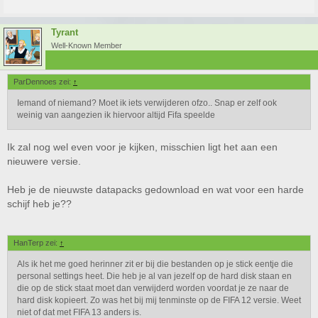
Tyrant
Well-Known Member
ParDennoes zei:
↑
Iemand of niemand? Moet ik iets verwijderen ofzo.. Snap er zelf ook
weinig van aangezien ik hiervoor altijd Fifa speelde
Ik zal nog wel even voor je kijken, misschien ligt het aan een
nieuwere versie.
Heb je de nieuwste datapacks gedownload en wat voor een harde
schijf heb je??
HanTerp zei:
↑
Als ik het me goed herinner zit er bij die bestanden op je stick eentje die
personal settings heet. Die heb je al van jezelf op de hard disk staan en
die op de stick staat moet dan verwijderd worden voordat je ze naar de
hard disk kopieert. Zo was het bij mij tenminste op de FIFA 12 versie. Weet
niet of dat met FIFA 13 anders is.