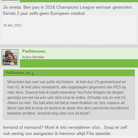
Ja onwijs. Ben pas in 2016 Champions League winnaar geworden.
Eerste 2 jaar zelfs geen Europees voetbal.
18 dec 2012
ParDennoes
Active Member
ParDennoes zei:
↑
Misschien kan een van jullie mij helpen.. Ik heb dus V3 gedownload en
had V2. Ik heb alles verwijderd, alle opgeslagen gegevens van PES op
mijn xbox. Daarna heb ik zoals meerdere YouTube filmpjes de dingen
gevolgd om het via een usb stick erop te zetten. Dit lukte ook zo met V2.
Alleen nu niet.. Nu lukt alles tot dat je moet drukken op 'yes, replace all
items' dan klik ik erop en komt er te staan 'this item cannot be transferend
between profiles'. Iemand enig idee hoe dit komt?
Iemand of niemand? Moet ik iets verwijderen ofzo.. Snap er zelf
ook weinig van aangezien ik hiervoor altijd Fifa speelde