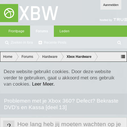
Aanmelden
Frontpage
Forums
Leden
Zoeken in fora
Recente Posts
Z
oe
ke
Home
Forums
Hardware
Xbox Hardware
n
Deze website gebruikt cookies. Door deze website
verder te gebruiken, gaat u akkoord met ons gebruik
van cookies.
Leer Meer.
Problemen met je Xbox 360? Defect? Bekraste
DVD's en Kassa [deel 13]
?
Hoe lang heb jij moeten wachten op je