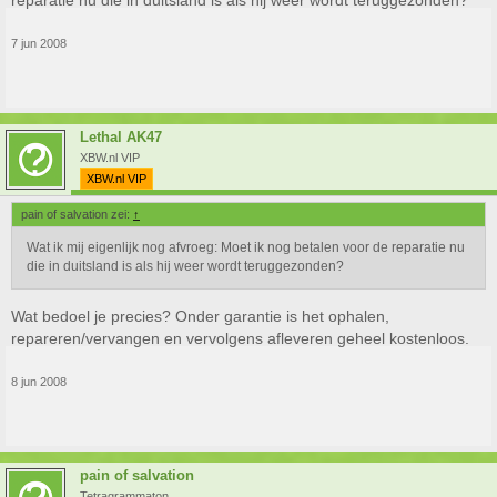
reparatie nu die in duitsland is als hij weer wordt teruggezonden?
7 jun 2008
Lethal AK47
XBW.nl VIP
XBW.nl VIP
pain of salvation zei:
↑
Wat ik mij eigenlijk nog afvroeg: Moet ik nog betalen voor de reparatie nu
die in duitsland is als hij weer wordt teruggezonden?
Wat bedoel je precies? Onder garantie is het ophalen,
repareren/vervangen en vervolgens afleveren geheel kostenloos.
8 jun 2008
pain of salvation
Tetragrammaton