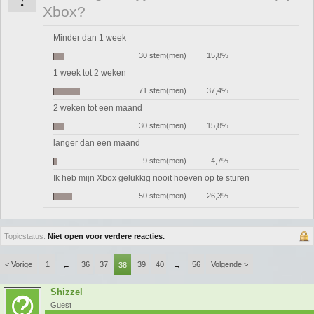
Xbox?
Minder dan 1 week
30 stem(men)
15,8%
1 week tot 2 weken
71 stem(men)
37,4%
2 weken tot een maand
30 stem(men)
15,8%
langer dan een maand
9 stem(men)
4,7%
Ik heb mijn Xbox gelukkig nooit hoeven op te sturen
50 stem(men)
26,3%
Topicstatus:
Niet open voor verdere reacties.
< Vorige
1
36
37
39
40
56
Volgende >
←
38
→
Shizzel
Guest