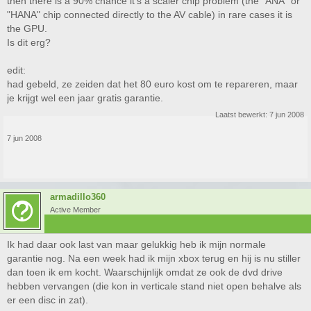
then there is a 90% chance it's a scaler chip problem (the "ANA" or
"HANA" chip connected directly to the AV cable) in rare cases it is
the GPU.
Is dit erg?
edit:
had gebeld, ze zeiden dat het 80 euro kost om te repareren, maar
je krijgt wel een jaar gratis garantie.
Laatst bewerkt:
7 jun 2008
7 jun 2008
armadillo360
Active Member
Ik had daar ook last van maar gelukkig heb ik mijn normale
garantie nog. Na een week had ik mijn xbox terug en hij is nu stiller
dan toen ik em kocht. Waarschijnlijk omdat ze ook de dvd drive
hebben vervangen (die kon in verticale stand niet open behalve als
er een disc in zat).