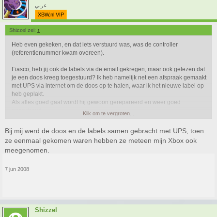
عربي
XBW.nl VIP
Shizzel zei:
↑
Heb even gekeken, en dat iets verstuurd was, was de controller
(referentienummer kwam overeen).
Fiasco, heb jij ook de labels via de email gekregen, maar ook gelezen dat
je een doos kreeg toegestuurd? Ik heb namelijk net een afspraak gemaakt
met UPS via internet om de doos op te halen, waar ik het nieuwe label op
heb geplakt.
Als alles goed gaat wordt hij gewoon gerepareerd en weer goed
opgestuurd.
Klik om te vergroten...
Bij mij werd de doos en de labels samen gebracht met UPS, toen
ze eenmaal gekomen waren hebben ze meteen mijn Xbox ook
meegenomen.
7 jun 2008
Shizzel