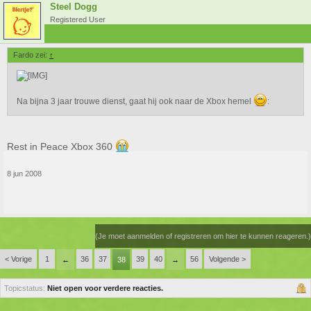
Steel Dogg
Registered User
Fardo zei:
↑
Na bijna 3 jaar trouwe dienst, gaat hij ook naar de Xbox hemel
:
Rest in Peace Xbox 360
8 jun 2008
(Je moet aanmelden of registreren om hier te kunnen reageren.)
< Vorige
1
36
37
39
40
56
Volgende >
←
38
→
Topicstatus:
Niet open voor verdere reacties.