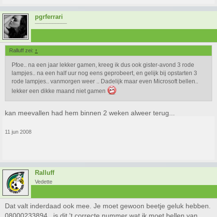
pgrferrari
¯¯¯¯¯¯¯¯¯¯¯
Ralluff zei:
↑
Pfoe.. na een jaar lekker gamen, kreeg ik dus ook gister-avond 3 rode
lampjes.. na een half uur nog eens geprobeert, en gelijk bij opstarten 3
rode lampjes.. vanmorgen weer .. Dadelijk maar even Microsoft bellen..
lekker een dikke maand niet gamen
kan meevallen had hem binnen 2 weken alweer terug...
11 jun 2008
Ralluff
Vedette
Dat valt inderdaad ook mee. Je moet gewoon beetje geluk hebben.
08000233894 , is dit 't correcte nummer wat ik moet bellen van