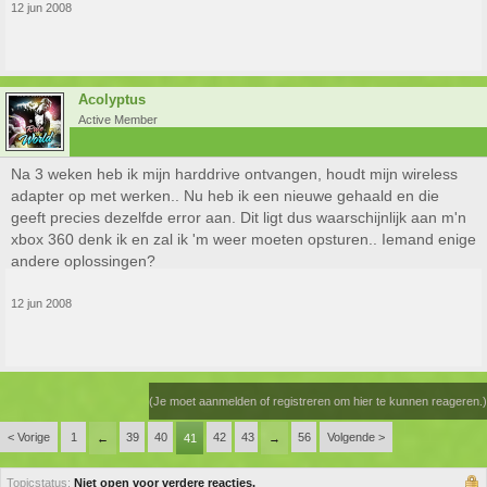
12 jun 2008
Acolyptus
Active Member
Na 3 weken heb ik mijn harddrive ontvangen, houdt mijn wireless
adapter op met werken.. Nu heb ik een nieuwe gehaald en die
geeft precies dezelfde error aan. Dit ligt dus waarschijnlijk aan m'n
xbox 360 denk ik en zal ik 'm weer moeten opsturen.. Iemand enige
andere oplossingen?
12 jun 2008
(Je moet aanmelden of registreren om hier te kunnen reageren.)
< Vorige
1
39
40
42
43
56
Volgende >
←
41
→
Topicstatus:
Niet open voor verdere reacties.