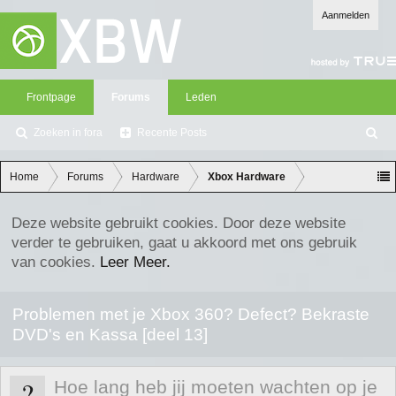
Aanmelden
Frontpage
Forums
Leden
Zoeken in fora
Recente Posts
Z
oe
ke
Home
Forums
Hardware
Xbox Hardware
n
Deze website gebruikt cookies. Door deze website
verder te gebruiken, gaat u akkoord met ons gebruik
van cookies.
Leer Meer.
Problemen met je Xbox 360? Defect? Bekraste
DVD's en Kassa [deel 13]
?
Hoe lang heb jij moeten wachten op je