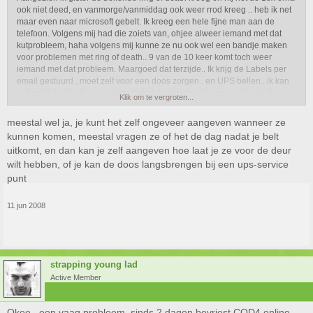
ook niet deed, en vanmorge/vanmiddag ook weer rrod kreeg .. heb ik net
maar even naar microsoft gebelt. Ik kreeg een hele fijne man aan de
telefoon. Volgens mij had die zoiets van, ohjee alweer iemand met dat
kutprobleem, haha volgens mij kunne ze nu ook wel een bandje maken
voor problemen met ring of death.. 9 van de 10 keer komt toch weer
iemand met dat probleem. Maargoed dat terzijde.. Ik krijg de Labels per
email gestuurd , moet zelf voor een doos zorgen.. en UPS bellen.. ik kan
natuurlijk pas bellen wanneer ik de labels heb ontvangen. daarna dus
Klik om te vergroten...
afspraak maken met UPS, hoelang duurt dat ongeveer? is het zo van als
ik bel.. dat ze hem dan volgende dag komen halen?
meestal wel ja, je kunt het zelf ongeveer aangeven wanneer ze
kunnen komen, meestal vragen ze of het de dag nadat je belt
uitkomt, en dan kan je zelf aangeven hoe laat je ze voor de deur
wilt hebben, of je kan de doos langsbrengen bij een ups-service
punt
11 jun 2008
strapping young lad
Active Member
Okee.. een vaag probleem, sinds 2 dagen bevriest COD4 online..