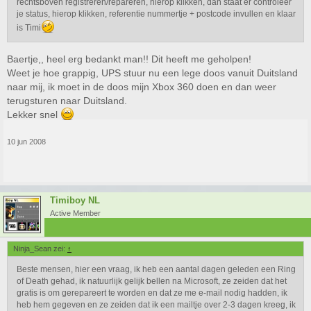
rechtsboven registreren/repareren, hierop klikken, dan staat er controleer
je status, hierop klikken, referentie nummertje + postcode invullen en klaar
is Timi
Baertje,, heel erg bedankt man!! Dit heeft me geholpen!
Weet je hoe grappig, UPS stuur nu een lege doos vanuit Duitsland
naar mij, ik moet in de doos mijn Xbox 360 doen en dan weer
terugsturen naar Duitsland.
Lekker snel
10 jun 2008
Timiboy NL
Active Member
Ninja_Sean zei:
↑
Beste mensen, hier een vraag, ik heb een aantal dagen geleden een Ring
of Death gehad, ik natuurlijk gelijk bellen na Microsoft, ze zeiden dat het
gratis is om gerepareert te worden en dat ze me e-mail nodig hadden, ik
heb hem gegeven en ze zeiden dat ik een mailtje over 2-3 dagen kreeg, ik