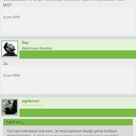
MS?
11 jun 2008
Daz
Well-Known Member
Ja.
11 jun 2008
pgrferrari
¯¯¯¯¯¯¯¯¯¯¯
Ralluff zei:
↑
Dat valt inderdaad ook mee. Je moet gewoon beetje geluk hebben.