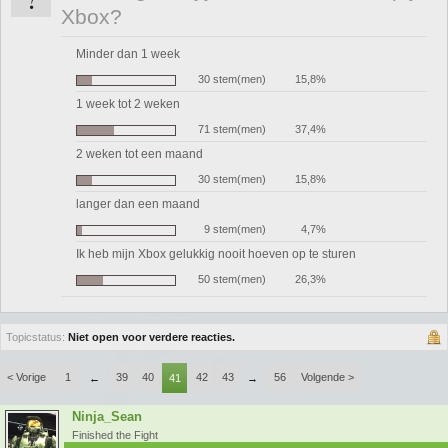
Xbox?
Minder dan 1 week
30 stem(men)
15,8%
1 week tot 2 weken
71 stem(men)
37,4%
2 weken tot een maand
30 stem(men)
15,8%
langer dan een maand
9 stem(men)
4,7%
Ik heb mijn Xbox gelukkig nooit hoeven op te sturen
50 stem(men)
26,3%
Topicstatus:
Niet open voor verdere reacties.
< Vorige
1
39
40
42
43
56
Volgende >
←
41
→
Ninja_Sean
Finished the Fight