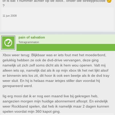
of is dat 't nummer achter op de xbox.. onder die streepjescode
?
11 jun 2008
pain of salvation
Tetragrammaton
Xbox weer terug: Blijkbaar was er iets fout met het moederbord,
gelukkig hebben ze ook de dvd-drive vervangen, deze ging
namelijk uit zich zelf soms dicht als ik hem wou openen. Valt mij
alleen iets op, namelijk dat als ik op mijn xbox tik het net lijkt alsof
er binnenin iets los zit, dit hoor ik ook een beetje als ik de dvd tray
weer sluit. En hij is helaas maar ietsjes stiller dan voordat hij
gerepareerd werd.
Iig erg mooi dat ik er nog een maand live bij gekregen heb,
aangezien morgen mijn huidige abonnement afloopt. En eindelijk
weer Rockband spelen, dat heb ik namelijk maar 2 dagen kunnen
spelen voordat mijn 360 kapot ging.