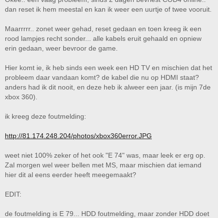
dan reset ik hem meestal en kan ik weer een uurtje of twee vooruit.
Maarrrrr.. zonet weer gehad, reset gedaan en toen kreeg ik een
rood lampjes recht sonder... alle kabels eruit gehaald en opniew
erin gedaan, weer bevroor de game.
Hier komt ie, ik heb sinds een week een HD TV en mischien dat het
probleem daar vandaan komt? de kabel die nu op HDMI staat?
anders had ik dit nooit, en deze heb ik alweer een jaar. (is mijn 7de
xbox 360).
ik kreeg deze foutmelding:
http://81.174.248.204/photos/xbox360error.JPG
weet niet 100% zeker of het ook "E 74" was, maar leek er erg op.
Zal morgen wel weer bellen met MS, maar mischien dat iemand
hier dit al eens eerder heeft meegemaakt?
EDIT:
de foutmelding is E 79... HDD foutmelding, maar zonder HDD doet