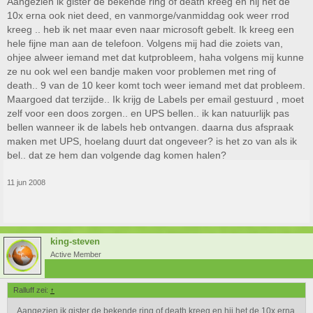
Aangezien ik gister de bekende ring of death kreeg en hij het de
10x erna ook niet deed, en vanmorge/vanmiddag ook weer rrod
kreeg .. heb ik net maar even naar microsoft gebelt. Ik kreeg een
hele fijne man aan de telefoon. Volgens mij had die zoiets van,
ohjee alweer iemand met dat kutprobleem, haha volgens mij kunne
ze nu ook wel een bandje maken voor problemen met ring of
death.. 9 van de 10 keer komt toch weer iemand met dat probleem.
Maargoed dat terzijde.. Ik krijg de Labels per email gestuurd , moet
zelf voor een doos zorgen.. en UPS bellen.. ik kan natuurlijk pas
bellen wanneer ik de labels heb ontvangen. daarna dus afspraak
maken met UPS, hoelang duurt dat ongeveer? is het zo van als ik
bel.. dat ze hem dan volgende dag komen halen?
11 jun 2008
king-steven
Active Member
Ralluff zei:
↑
Aangezien ik gister de bekende ring of death kreeg en hij het de 10x erna