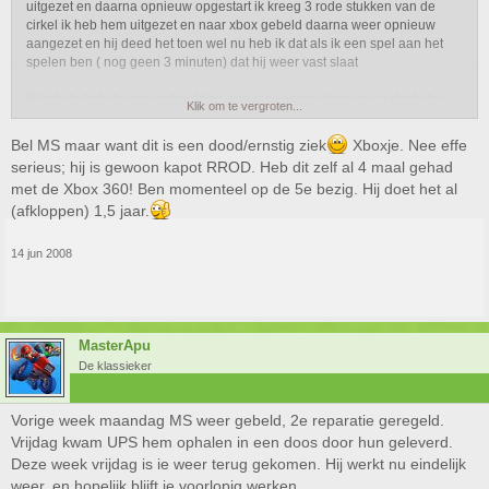
uitgezet en daarna opnieuw opgestart ik kreeg 3 rode stukken van de
cirkel ik heb hem uitgezet en naar xbox gebeld daarna weer opnieuw
aangezet en hij deed het toen wel nu heb ik dat als ik een spel aan het
spelen ben ( nog geen 3 minuten) dat hij weer vast slaat
ik heb de kabels eruit gehaald en opnieuw erin gedaan maar dat helpt
Klik om te vergroten...
niet
mijn vraag is dus wat het dan zou kunnen zijn
Bel MS maar want dit is een dood/ernstig ziek
Xboxje. Nee effe
serieus; hij is gewoon kapot RROD. Heb dit zelf al 4 maal gehad
ik baal er wel van want ik heb mijn ps3 ook al moeten opsturen die is nog
met de Xbox 360! Ben momenteel op de 5e bezig. Hij doet het al
steeds niet terug
(afkloppen) 1,5 jaar.
14 jun 2008
MasterApu
De klassieker
Vorige week maandag MS weer gebeld, 2e reparatie geregeld.
Vrijdag kwam UPS hem ophalen in een doos door hun geleverd.
Deze week vrijdag is ie weer terug gekomen. Hij werkt nu eindelijk
weer, en hopelijk blijft ie voorlopig werken.