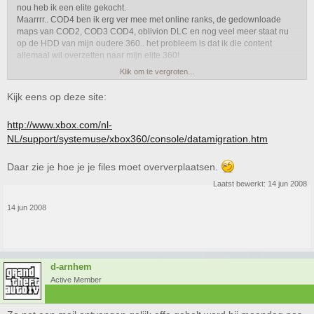
nou heb ik een elite gekocht.
Maarrrr.. COD4 ben ik erg ver mee met online ranks, de gedownloade
maps van COD2, COD3 COD4, oblivion DLC en nog veel meer staat nu
op de HDD van mijn oudere 360.. het probleem is dat ik die content
allemaal wil overzetten naar mijn elite 360!
Klik om te vergroten...
Maar hoe? een memory unit gaat maar tot 265 MB, de DLC maps van
COD4 zijn al 444MB.. dus dat lukt niet.. ook vindt ik dit te duur (50 euro
Kijk eens op deze site:
voor een memory unit) en het kost te veel tijd om elke file onder de 265MB
over te zetten... dat is toch belachelijk?
http://www.xbox.com/nl-
NL/support/systemuse/xbox360/console/datamigration.htm
Iemand enig idee of dit wat sneller en vooral goedkoper kan?
Daar zie je hoe je je files moet oververplaatsen.
Laatst bewerkt:
14 jun 2008
14 jun 2008
d-arnhem
Active Member