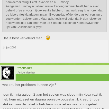
hem eerder terug! Eerst Rivanov, en nu Timiboy.
Aangezien Timiboy nu al een nieuw trackingnummer heeft, heb ik even
gebeld of ze er voor mij ook eentje hebben, maar nu kreeg ik te horen dat
de labels
niet
klaarlagen, maar hij woensdag of donderdag wel verstuurd
zou worden. Lekker dan... Maar ach, het is wel beter dat ik dan lekker de
hele woensdag kan leren voor de 6 pagina's tellende Kennen&Kunnen
lijst van Geschiedenis, yay!
Dat is best vervelend man...
14 jun 2008
tracks789
Active Member
wat zou het probleem kunnen zijn?
toen ik ninja gaiden 2 aan het spelen was sloeg mijn xbox vast ik
heb hem uitgezet en daarna opnieuw opgestart ik kreeg 3 rode
stukken van de cirkel ik heb hem uitgezet en naar xbox gebeld