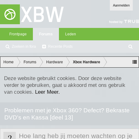
Aanmelden
Frontpage
Forums
Leden
Zoeken in fora
Recente Posts
Z
oe
ke
Home
Forums
Hardware
Xbox Hardware
n
Deze website gebruikt cookies. Door deze website
verder te gebruiken, gaat u akkoord met ons gebruik
van cookies.
Leer Meer.
Problemen met je Xbox 360? Defect? Bekraste
DVD's en Kassa [deel 13]
?
Hoe lang heb jij moeten wachten op je