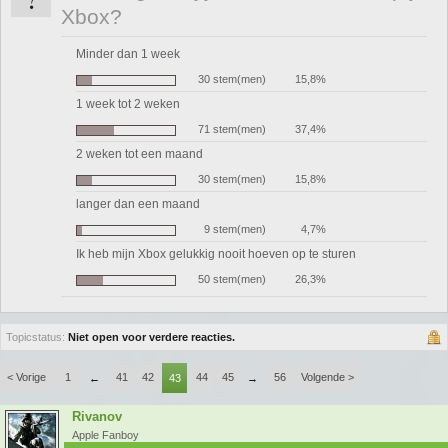
Xbox?
Minder dan 1 week
30 stem(men)
15,8%
1 week tot 2 weken
71 stem(men)
37,4%
2 weken tot een maand
30 stem(men)
15,8%
langer dan een maand
9 stem(men)
4,7%
Ik heb mijn Xbox gelukkig nooit hoeven op te sturen
50 stem(men)
26,3%
Topicstatus:
Niet open voor verdere reacties.
< Vorige
1
41
42
44
45
56
Volgende >
←
43
→
Rivanov
Apple Fanboy