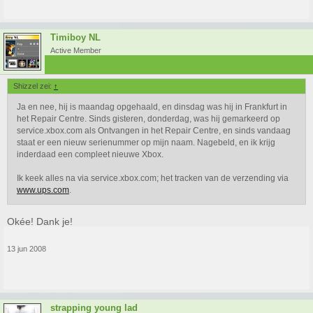
Timiboy NL
Active Member
Shizzel zei:
↑
Ja en nee, hij is maandag opgehaald, en dinsdag was hij in Frankfurt in
het Repair Centre. Sinds gisteren, donderdag, was hij gemarkeerd op
service.xbox.com als Ontvangen in het Repair Centre, en sinds vandaag
staat er een nieuw serienummer op mijn naam. Nagebeld, en ik krijg
inderdaad een compleet nieuwe Xbox.
Ik keek alles na via service.xbox.com; het tracken van de verzending via
www.ups.com
.
Okée! Dank je!
13 jun 2008
strapping young lad