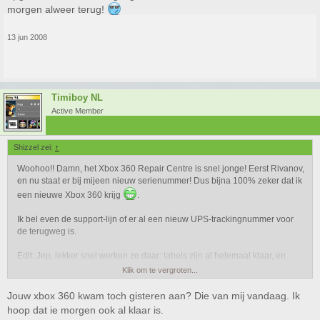
morgen alweer terug!
13 jun 2008
Timiboy NL
Active Member
Shizzel zei:
↑
Woohoo!! Damn, het Xbox 360 Repair Centre is snel jonge! Eerst Rivanov,
en nu staat er bij mijeen nieuw serienummer! Dus bijna 100% zeker dat ik
een nieuwe Xbox 360 krijg
.
Ik bel even de support-lijn of er al een nieuw UPS-trackingnummer voor
de terugweg is.
Edit: Jep, lekker snel werken ze daar: labels zijn al helemaal klaar, en
wordt maandag meegegeven aan UPS, dus "binnen een week" heb ik
Klik om te vergroten...
hem binnen, maar dat duurt maar 1 dagje
. Typisch wel weer de
dinsdagmiddag binnen dat mijn proefwerkweek begint, voordeel is dat
Jouw xbox 360 kwam toch gisteren aan? Die van mij vandaag. Ik
woensdag maar 1 PW is (Natuurkunde... ). En die dinsdagmiddag ook 12
hoop dat ie morgen ook al klaar is.
uur klaar, en woensdag na 10 uur weer klaar! YAY!