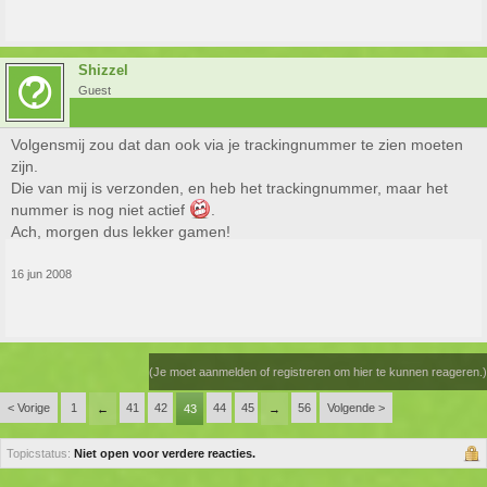
Shizzel
Guest
Volgensmij zou dat dan ook via je trackingnummer te zien moeten
zijn.
Die van mij is verzonden, en heb het trackingnummer, maar het
nummer is nog niet actief
.
Ach, morgen dus lekker gamen!
16 jun 2008
(Je moet aanmelden of registreren om hier te kunnen reageren.)
< Vorige
1
41
42
44
45
56
Volgende >
←
43
→
Topicstatus:
Niet open voor verdere reacties.