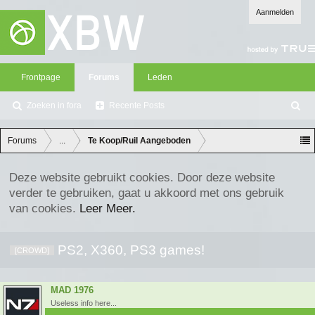
Aanmelden
Frontpage
Forums
Leden
Zoeken in fora
Recente Posts
Z
oe
ke
Forums
...
Te Koop/Ruil Aangeboden
n
Deze website gebruikt cookies. Door deze website
verder te gebruiken, gaat u akkoord met ons gebruik
van cookies.
Leer Meer.
PS2, X360, PS3 games!
[CROWD]
MAD 1976
Useless info here...