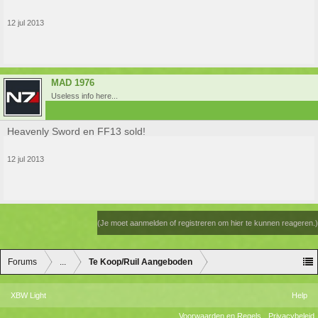
12 jul 2013
MAD 1976
Useless info here...
Heavenly Sword en FF13 sold!
12 jul 2013
(Je moet aanmelden of registreren om hier te kunnen reageren.)
Forums
...
Te Koop/Ruil Aangeboden
XBW Light
Help
Voorwaarden en Regels
Privacybeleid