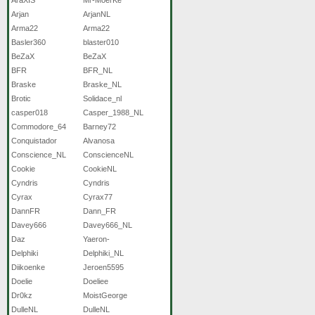
Arjan
ArjanNL
Arma22
Arma22
Basler360
blaster010
BeZaX
BeZaX
BFR
BFR_NL
Braske
Braske_NL
Brotic
Solidace_nl
casper018
Casper_1988_NL
Commodore_64
Barney72
Conquistador
Alvanosa
Conscience_NL
ConscienceNL
Cookie
CookieNL
Cyndris
Cyndris
Cyrax
Cyrax77
DannFR
Dann_FR
Davey666
Davey666_NL
Daz
Yaeron-
Delphiki
Delphiki_NL
Diikoenke
Jeroen5595
Doelie
Doeliee
Dr0kz
MoistGeorge
DulleNL
DulleNL