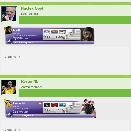
NuclearGoat
PSN: Acrillic
17 feb 2010
Revan NL
Active Member
17 feb 2010