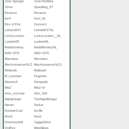
Joris Springer
JorisTheWise
Jorrie
Spaulding_ST
Kevacez
Kevacez
Kevf
Kevf_NL
Kiss of Fire
Gosserrt
Lethal AK47
LethalAK47NL
LuckyLuciano
LuckyLuciano__NL
Luukiee09
LuukieeNL
Maddmonkey
MaddMonkeyNL
MAD 1976
MAD-1976
Marciiano
Marciiano
MechromancerNLD
MechromancerNLD
Melbuuln
Melbuuln
M_Leonhart
Fingodox
NeonovA
Neoquatic
MieZ
MieZ-nl-
miss_rockstar
Sick_Stef
Nightbringer
TheNIghtBringer
Nitram
Serkar
NuclearGoat
Acrillic
NUsti
Nusti
Oneshot1tkill
JaggedShot
OniRyo
Mephilious