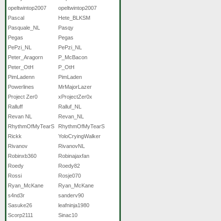
opeltwintop2007
opeltwintop2007
Pascal
Hete_BLKSM
Pasquale_NL
Pasqy
Pegas
Pegas
PePzi_NL
PePzi_NL
Peter_Aragorn
P_McBacon
Peter_OtH
P_OtH
PimLadenn
PimLaden
Powerlines
MrMajorLazer
Project Zer0
xProjectZer0x
Ralluff
Ralluf_NL
Revan NL
Revan_NL
RhythmOfMyTearS
RhythmOfMyTearS
Rickk
YoloCryingWalker
Rivanov
RivanovNL
Robinxb360
Robinajaxfan
Roedy
Roedy82
Rossi
Rosje070
Ryan_McKane
Ryan_McKane
s4nd3r
sanderv90
Sasuke26
leafninja1980
Scorp2111
Sinac10