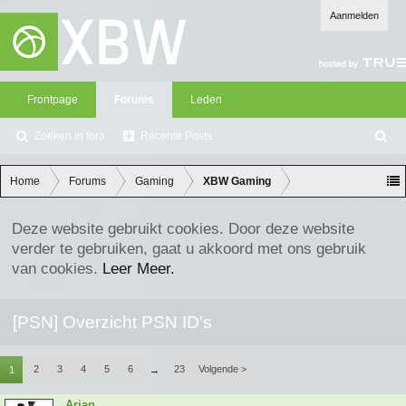
Aanmelden
Frontpage
Forums
Leden
Zoeken in fora
Recente Posts
Z
oe
ke
Home
Forums
Gaming
XBW Gaming
n
Deze website gebruikt cookies. Door deze website
verder te gebruiken, gaat u akkoord met ons gebruik
van cookies.
Leer Meer.
[PSN] Overzicht PSN ID's
2
3
4
5
6
23
Volgende >
1
→
Arjan