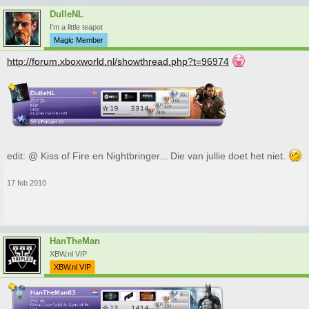
DulleNL
I'm a little teapot
Magic Member
http://forum.xboxworld.nl/showthread.php?t=96974
edit: @ Kiss of Fire en Nightbringer... Die van jullie doet het niet.
17 feb 2010
HanTheMan
XBW.nl VIP
XBW.nl VIP