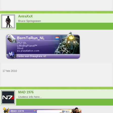
AntraXxX
Bruce Springsteen
17 feb 2010
MAD 1976
Useless info here...