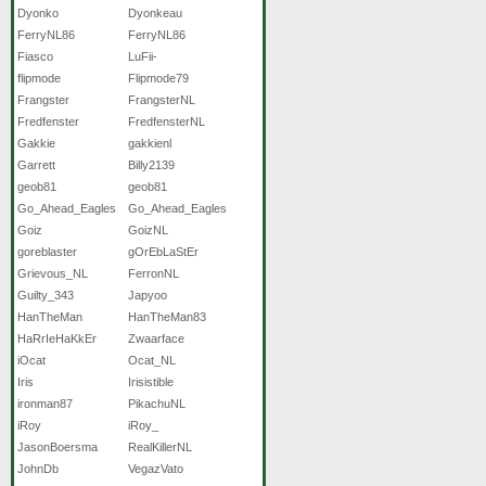
Dyonko
Dyonkeau
FerryNL86
FerryNL86
Fiasco
LuFii-
flipmode
Flipmode79
Frangster
FrangsterNL
Fredfenster
FredfensterNL
Gakkie
gakkienl
Garrett
Billy2139
geob81
geob81
Go_Ahead_Eagles
Go_Ahead_Eagles
Goiz
GoizNL
goreblaster
gOrEbLaStEr
Grievous_NL
FerronNL
Guilty_343
Japyoo
HanTheMan
HanTheMan83
HaRrIeHaKkEr
Zwaarface
iOcat
Ocat_NL
Iris
Irisistible
ironman87
PikachuNL
iRoy
iRoy_
JasonBoersma
RealKillerNL
JohnDb
VegazVato