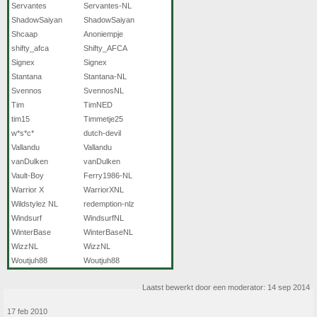
Servantes
Servantes-NL
ShadowSaiyan
ShadowSaiyan
Shcaap
Anoniempje
shifty_afca
Shifty_AFCA
Signex
Signex
Stantana
Stantana-NL
Svennos
SvennosNL
Tim
TimNED
tim15
Timmetje25
w*s*c*
dutch-devil
Vallandu
Vallandu
vanDulken
vanDulken
Vault-Boy
Ferry1986-NL
Warrior X
WarriorXNL
Wildstylez NL
redemption-nlz
Windsurf
WindsurfNL
WinterBase
WinterBaseNL
WizzNL
WizzNL
Woutjuh88
Woutjuh88
Laatst bewerkt door een moderator:
14 sep 2014
17 feb 2010