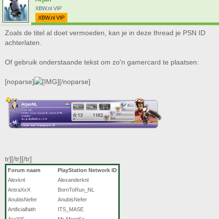
XBW.nl VIP
XBW.nl VIP
Zoals de titel al doet vermoeden, kan je in deze thread je PSN ID
achterlaten.
Of gebruik onderstaande tekst om zo'n gamercard te plaatsen:
[noparse]
[/noparse]
tr][/tr][/tr]
Forum naam
PlayStation Network ID
Alexknl
Alexanderknl
AntraXxX
BornToRun_NL
AnubisNefer
AnubisNefer
Artificialfaith
ITS_MASE
AraXIS
Mr-MoerKe