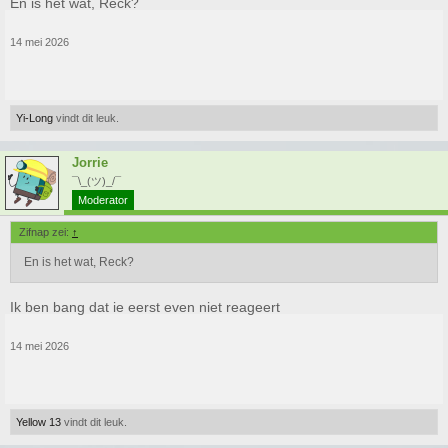
En is het wat, Reck?
14 mei 2026
Yi-Long
vindt dit leuk.
Jorrie
¯\_(ツ)_/¯
Moderator
Zifnap zei:
↑
En is het wat, Reck?
Ik ben bang dat ie eerst even niet reageert
14 mei 2026
Yellow 13
vindt dit leuk.