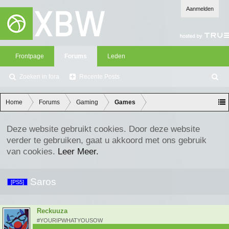
Aanmelden
Frontpage
Forums
Leden
Zoeken in fora
Recente Posts
Z
oe
ke
Home
Forums
Gaming
Games
n
Deze website gebruikt cookies. Door deze website
verder te gebruiken, gaat u akkoord met ons gebruik
van cookies.
Leer Meer.
Saros
[PS5]
Reckuuza
#YOURIPWHATYOUSOW