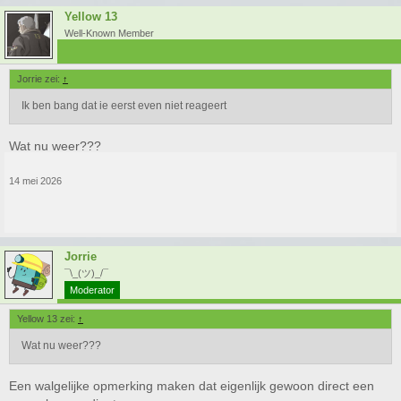
Yellow 13
Well-Known Member
Jorrie zei:
↑
Ik ben bang dat ie eerst even niet reageert
Wat nu weer???
14 mei 2026
Jorrie
¯\_(ツ)_/¯
Moderator
Yellow 13 zei:
↑
Wat nu weer???
Een walgelijke opmerking maken dat eigenlijk gewoon direct een