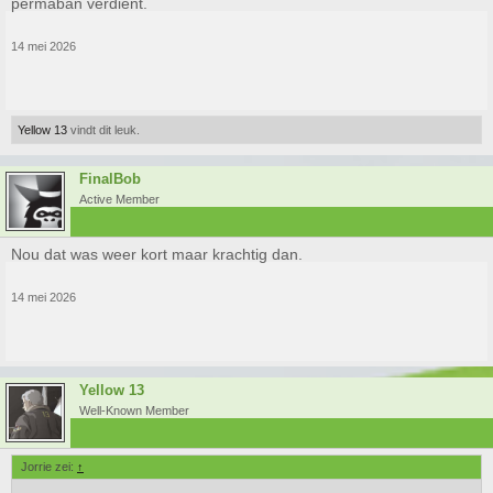
permaban verdient.
14 mei 2026
Yellow 13
vindt dit leuk.
FinalBob
Active Member
Nou dat was weer kort maar krachtig dan.
14 mei 2026
Yellow 13
Well-Known Member
Jorrie zei:
↑