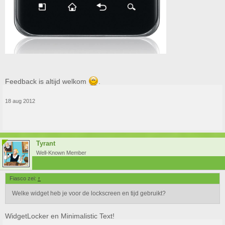
Feedback is altijd welkom
.
18 aug 2012
Tyrant
Well-Known Member
Fiasco zei:
↑
Welke widget heb je voor de lockscreen en tijd gebruikt?
WidgetLocker en Minimalistic Text!