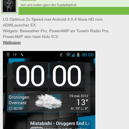
Ash and molten glass like Eyjafjallajökull
LG Optimus 2x Speed met Android 4.0.4 Nova HD rom.
ADWLauncher EX.
Widgets: Beweather Pro, PowerAMP en TuneIn Radio Pro.
PowerAMP skin heet Holo ICS.
Wallpaper