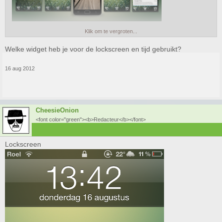
Klik om te vergroten...
Mijne
Welke widget heb je voor de lockscreen en tijd gebruikt?
Is er geen leuke Gmail widget ofzo?
16 aug 2012
CheesieOnion
<font color="green"><b>Redacteur</b></font>
Lockscreen