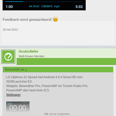
Feedback word gewaardeerd!
19 mei 2012
AnubisNefer
Well-Known Member
Remcom00 zei:
↑
LG Optimus 2x Speed met Android 4.0.4 Nova HD rom.
ADWLauncher EX.
Widgets: Beweather Pro, PowerAMP en TuneIn Radio Pro.
PowerAMP skin heet Holo ICS.
Wallpaper
Klik om te vergroten...