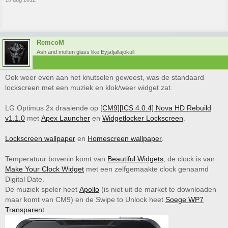
RemcoM
Ash and molten glass like Eyjafjallajökull
Ook weer even aan het knutselen geweest, was de standaard
lockscreen met een muziek en klok/weer widget zat.
LG Optimus 2x draaiende op
[CM9][ICS 4.0.4] Nova HD Rebuild
v1.1.0
met
Apex Launcher
en
Widgetlocker Lockscreen
.
Lockscreen wallpaper
en
Homescreen wallpaper
.
Temperatuur bovenin komt van
Beautiful Widgets
, de clock is van
Make Your Clock Widget
met een zelfgemaakte clock genaamd
Digital Date.
De muziek speler heet
Apollo
(is niet uit de market te downloaden
maar komt van CM9) en de Swipe to Unlock heet
Soege WP7
Transparent
.