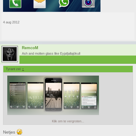
4 aug 2012
RemcoM
Ash and molten glass like Eyjafjallajökull
Tyrant zei:
↑
Klik om te vergroten...
Mijne
Netjes
Is er geen leuke Gmail widget ofzo?