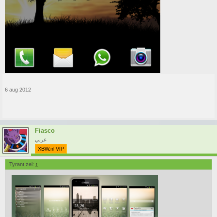
6 aug 2012
Fiasco
عربي
XBW.nl VIP
Tyrant zei:
↑