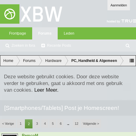
Aanmelden
Frontpage
Forums
Leden
Zoeken in fora
Recente Posts
Z
oe
ke
Home
Forums
Hardware
PC, Handheld & Algemeen
n
Deze website gebruikt cookies. Door deze website
verder te gebruiken, gaat u akkoord met ons gebruik
van cookies.
Leer Meer.
[Smartphones/Tablets] Post je Homescreen!
< Vorige
1
3
4
5
6
12
Volgende >
2
→
RemcoM