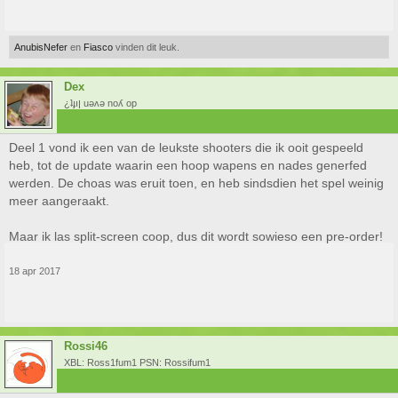
AnubisNefer
en
Fiasco
vinden dit leuk.
Dex
¿ʇɟıן uǝʌǝ noʎ op
Deel 1 vond ik een van de leukste shooters die ik ooit gespeeld
heb, tot de update waarin een hoop wapens en nades generfed
werden. De choas was eruit toen, en heb sindsdien het spel weinig
meer aangeraakt.
Maar ik las split-screen coop, dus dit wordt sowieso een pre-order!
18 apr 2017
Rossi46
XBL: Ross1fum1 PSN: Rossifum1