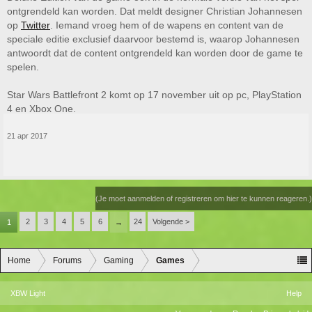
ontgrendeld kan worden. Dat meldt designer Christian Johannesen
op
Twitter
. Iemand vroeg hem of de wapens en content van de
speciale editie exclusief daarvoor bestemd is, waarop Johannesen
antwoordt dat de content ontgrendeld kan worden door de game te
spelen.
Star Wars Battlefront 2 komt op 17 november uit op pc, PlayStation
4 en Xbox One.
21 apr 2017
(Je moet aanmelden of registreren om hier te kunnen reageren.)
2
3
4
5
6
24
Volgende >
1
→
Home
Forums
Gaming
Games
XBW Light
Help