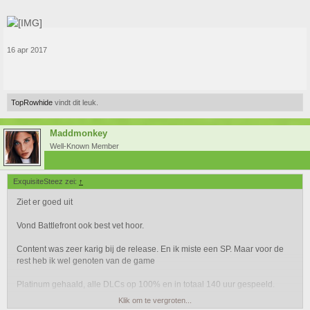
16 apr 2017
TopRowhide
vindt dit leuk.
Maddmonkey
Well-Known Member
ExquisiteSteez zei:
↑
Ziet er goed uit
Vond Battlefront ook best vet hoor.
Content was zeer karig bij de release. En ik miste een SP. Maar voor de
rest heb ik wel genoten van de game
Platinum gehaald, alle DLCs op 100% en in totaal 140 uur gespeeld.
Klik om te vergroten...
Geen spijt van gehad dat ik er op day 1 €70 voor heb neergelegd.