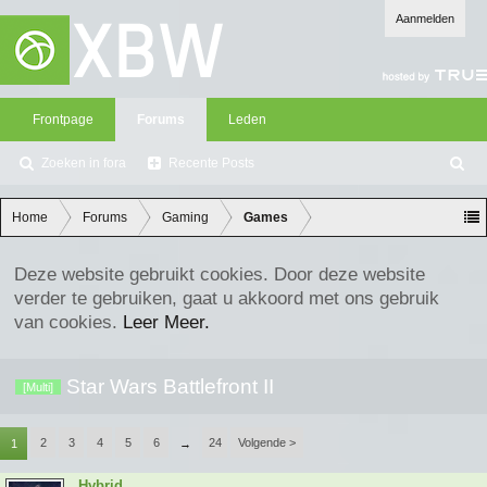
Aanmelden
Frontpage
Forums
Leden
Zoeken in fora
Recente Posts
Z
oe
ke
Home
Forums
Gaming
Games
n
Deze website gebruikt cookies. Door deze website
verder te gebruiken, gaat u akkoord met ons gebruik
van cookies.
Leer Meer.
Star Wars Battlefront II
[Multi]
2
3
4
5
6
24
Volgende >
1
→
Hybrid