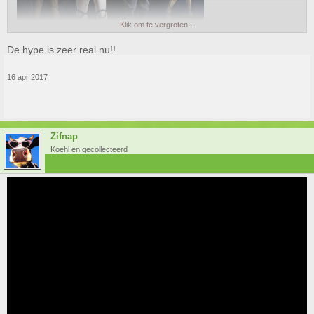
Klik om te vergroten...
De hype is zeer real nu!!
16 apr 2017
Zifnap
Koehl en gecollecteerd