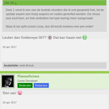
Dex zei:
↑
Deel 1 vond ik een van de leukste shooters die ik ooit gespeeld heb, tot de
update waarin een hoop wapens en nades generfed werden. De choas
was eruit toen, en heb sindsdien het spel weinig meer aangeraakt.
Maar ik las split-screen coop, dus dit wordt sowieso een pre-order!
Leuker dan Goldeneye 007?
Dat kan haast niet
18 apr 2017
AnubisNefer
vindt dit leuk.
Flavourlicious
Game Developer
Moderator
Redacteur
'Een van'
18 apr 2017