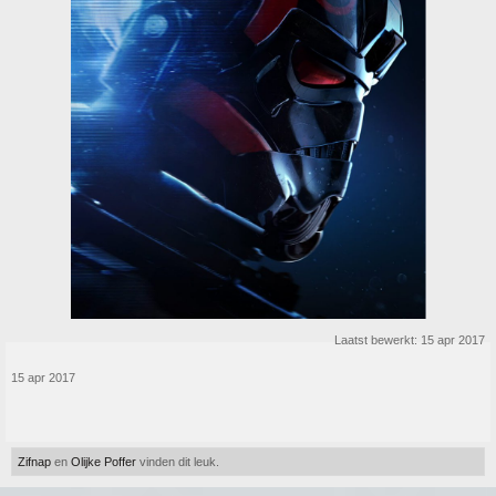
Laatst bewerkt:
15 apr 2017
15 apr 2017
Zifnap
en
Olijke Poffer
vinden dit leuk.