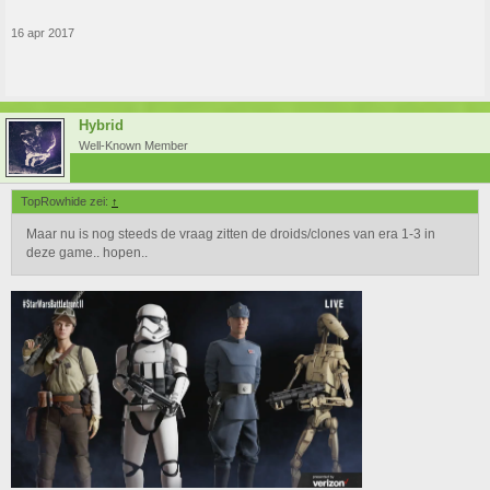
16 apr 2017
Hybrid
Well-Known Member
TopRowhide zei:
↑
Maar nu is nog steeds de vraag zitten de droids/clones van era 1-3 in
deze game.. hopen..