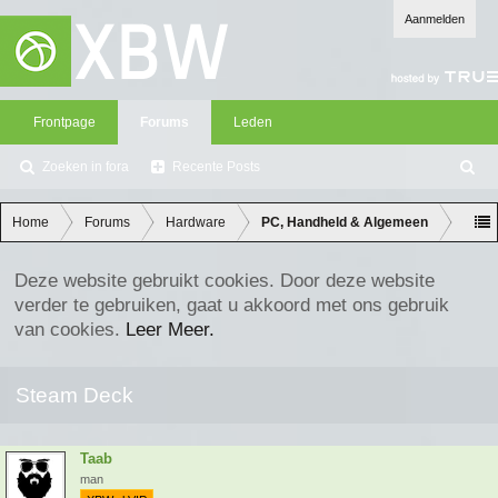
Aanmelden
Frontpage
Forums
Leden
Zoeken in fora
Recente Posts
Z
oe
ke
Home
Forums
Hardware
PC, Handheld & Algemeen
n
Deze website gebruikt cookies. Door deze website
verder te gebruiken, gaat u akkoord met ons gebruik
van cookies.
Leer Meer.
Steam Deck
Taab
man