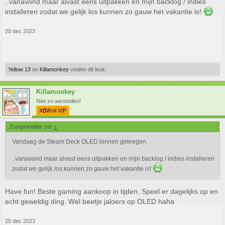
..vanavond maar alvast eens uitpakken en mijn backlog / indies
installeren zodat we gelijk los kunnen zo gauw het vakantie is!
20 dec 2023
Yellow 13
en
Killamonkey
vinden dit leuk.
Killamonkey
Niet zo aanstellen!
XBW.nl VIP
Zumpelvelder zei:
↑
Vandaag de Steam Deck OLED binnen gekregen.
..vanavond maar alvast eens uitpakken en mijn backlog / indies installeren
zodat we gelijk los kunnen zo gauw het vakantie is!
Have fun! Beste gaming aankoop in tijden. Speel er dagelijks op en
echt geweldig ding. Wel beetje jaloers op OLED haha
20 dec 2023