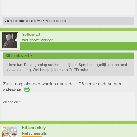
Zumpelvelder
en
Yellow 13
vinden dit leuk.
Yellow 13
Well-Known Member
Killamonkey zei:
↑
Have fun! Beste gaming aankoop in tijden. Speel er dagelijks op en echt
geweldig ding. Wel beetje jaloers op OLED haha
Zul je nog jaloerser worden dat ik de 1 TB versie cadeau heb
gekregen.
20 dec 2023
Killamonkey
Niet zo aanstellen!