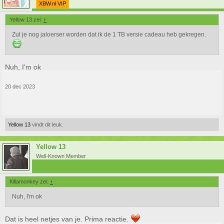
XBW.nl VIP
Yellow 13 zei:
↑
Zul je nog jaloerser worden dat ik de 1 TB versie cadeau heb gekregen.
Nuh, I'm ok
20 dec 2023
Yellow 13
vindt dit leuk.
Yellow 13
Well-Known Member
Killamonkey zei:
↑
Nuh, I'm ok
Dat is heel netjes van je. Prima reactie.