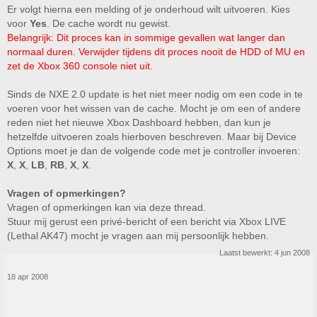
Er volgt hierna een melding of je onderhoud wilt uitvoeren. Kies
voor
Yes
. De cache wordt nu gewist.
Belangrijk: Dit proces kan in sommige gevallen wat langer dan
normaal duren. Verwijder tijdens dit proces nooit de HDD of MU en
zet de Xbox 360 console niet uit.
Sinds de NXE 2.0 update is het niet meer nodig om een code in te
voeren voor het wissen van de cache. Mocht je om een of andere
reden niet het nieuwe Xbox Dashboard hebben, dan kun je
hetzelfde uitvoeren zoals hierboven beschreven. Maar bij Device
Options moet je dan de volgende code met je controller invoeren:
X
,
X
,
LB
,
RB
,
X
,
X
.
Vragen of opmerkingen?
Vragen of opmerkingen kan via deze thread.
Stuur mij gerust een privé-bericht of een bericht via Xbox LIVE
(Lethal AK47) mocht je vragen aan mij persoonlijk hebben.
Laatst bewerkt:
4 jun 2008
18 apr 2008