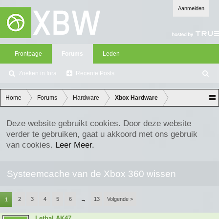
Aanmelden
Frontpage
Forums
Leden
Zoeken in fora
Recente Posts
Z
oe
ke
Home
Forums
Hardware
Xbox Hardware
n
Deze website gebruikt cookies. Door deze website
verder te gebruiken, gaat u akkoord met ons gebruik
van cookies.
Leer Meer.
Systeemcache van de Xbox 360 wissen
2
3
4
5
6
13
Volgende >
1
→
Lethal AK47