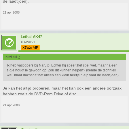
de laadtijden).
21 apr 2008
Lethal AK47
XBW.nl VIP
XBW.nl VIP
Kevf zei:
↑
Ik heb vastlopers bij Naruto. Echter hij speelt het spel wel, maar na een
tijdje houdt ie gewoon op. Zou dit kunnen helpen? (kende de techniek
wel, maar dacht dat het alleen een klein beetje hielp voor de laadtijden).
Je kan het altijd proberen, maar het kan ook een andere oorzaak
hebben zoals de DVD-Rom Drive of disc.
21 apr 2008