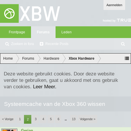
Aanmelden
Frontpage
Forums
Leden
Zoeken in fora
Recente Posts
Z
oe
ke
Home
Forums
Hardware
Xbox Hardware
n
Deze website gebruikt cookies. Door deze website
verder te gebruiken, gaat u akkoord met ons gebruik
van cookies.
Leer Meer.
Systeemcache van de Xbox 360 wissen
< Vorige
1
3
4
5
6
13
Volgende >
2
→
Gerjan