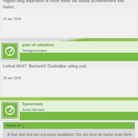
Nights weg waardoor ik nooit meer de laaste achievement kan
halen.
24 apr 2008
pain of salvation
Tetragrammaton
Lethal AK47: Bedankt! Duidelijke uitleg ook.
30 apr 2008
Speurneus
Active Member
Yolaxa zei:
↑
Ik had veel last van erg lange laadtijden. Die zijn door de cache reset sterk