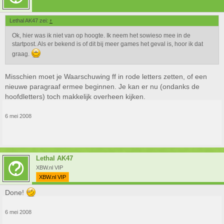
Lethal AK47 zei:
↑
Ok, hier was ik niet van op hoogte. Ik neem het sowieso mee in de
startpost. Als er bekend is of dit bij meer games het geval is, hoor ik dat
graag.
Misschien moet je Waarschuwing ff in rode letters zetten, of een
nieuwe paragraaf ermee beginnen. Je kan er nu (ondanks de
hoofdletters) toch makkelijk overheen kijken.
6 mei 2008
Lethal AK47
XBW.nl VIP
XBW.nl VIP
Done!
6 mei 2008