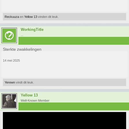
Reckuuza
en
Yellow 13
vinden dit leuk.
WorkingTitle
...
Sterkte zwakkelingen
14 mei 2025
Yerewn
vindt dit leuk.
Yellow 13
Well-Known Member