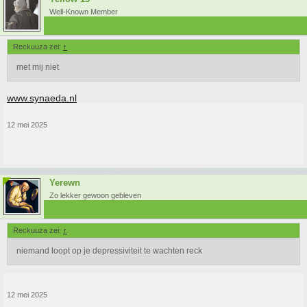
Well-Known Member
Reckuuza zei:
↑
met mij niet
www.synaeda.nl
12 mei 2025
Yerewn
Zo lekker gewoon gebleven
Reckuuza zei:
↑
niemand loopt op je depressiviteit te wachten reck
12 mei 2025