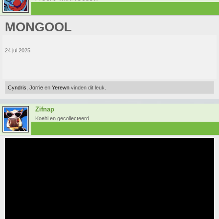
MONGOOL
24 jul 2025
Cyndris
,
Jorrie
en
Yerewn
vinden dit leuk.
Zifnap
Koehl en gecollecteerd