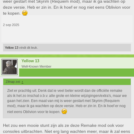
weer gestart met Skyrim (Requiem mod), maar ik ga wachten op
deze versie. Heb er zin in. En ik hoef er nog niet eens Oblivion voor
te kopen.
2 sep 2025
@Zifnap
: Koffie aanzetten, Skyblivion kijken.
Yellow 13
vindt dit leuk.
Yellow 13
Well-Known Member
Zifnap zei:
↑
Ziet er prachtig uit. Denk dat ie veel beter wordt dan de officiële remake
als ik het zo inschat o.b.v. alle grote en kleine wijzigingen/extra's, maar we
gaan het zien. Een maat van mij is weer gestart met Skyrim (Requiem
mod), maar ik ga wachten op deze versie. Heb er zin in. En ik hoef er nog
niet eens Oblivion voor te kopen.
Het zou een mooie stunt zijn als ze deze Remake mod ook voor
consoles uitbrachten. Niet erg lang wachten meer, maar ik zal eens