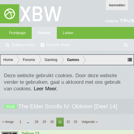
Aanmelden
Frontpage
Forums
Leden
Zoeken in fora
Recente Posts
Z
oe
ke
Home
Forums
Gaming
Games
n
Deze website gebruikt cookies. Door deze website
verder te gebruiken, gaat u akkoord met ons gebruik
van cookies.
Leer Meer.
The Elder Scrolls IV: Oblivion [Deel 14]
[Multi]
< Vorige
1
28
29
30
32
33
Volgende >
←
31
Yellow 13