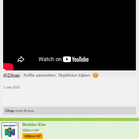
@Zifnap
: Koffie aanzetten, Skyblivion kijken.
1 sep 2025
Zifnap
vindt dit leuk.
Modder-Eter
XBW.nl VIP
XBW.nl VIP