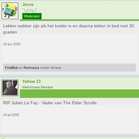
Jorrie
¯\_(ツ)_/¯
Moderator
Lekker wakker zijn als het koeler is en daarna lekker in bed met 30
graden
20 jun 2025
FinalBob
en
Reckuuza
vinden dit leuk.
Yellow 13
Well-Known Member
RIP Julian Le Fay - Vader van The Elder Scrolls.
24 jul 2025