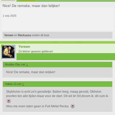
Nice! De remake, maar dan lelijker!
1 sep 2025
Yerewn
en
Reckuuza
vinden dit leuk.
Yerewn
Zo lekker gewoon gebleven
Modder-Eter zei:
↑
Nice! De remake, maar dan lelijker!
Yellow 13 zei:
↑
Skyblivion is echt zo'n gevalletje: Ballen leeg, maag gevuld, Oblivion
poorten ten alle tijden klaar voor de start. Dit wil ik! Dit droom ik, dit cum ik.
Wou me even laten gaan in Full Metal Recka.