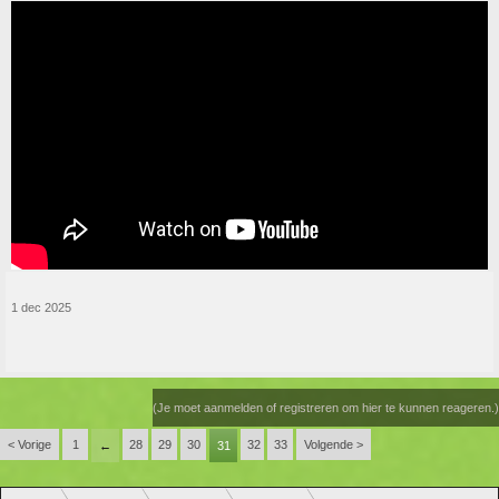
1 dec 2025
(Je moet aanmelden of registreren om hier te kunnen reageren.)
< Vorige
1
28
29
30
32
33
Volgende >
←
31