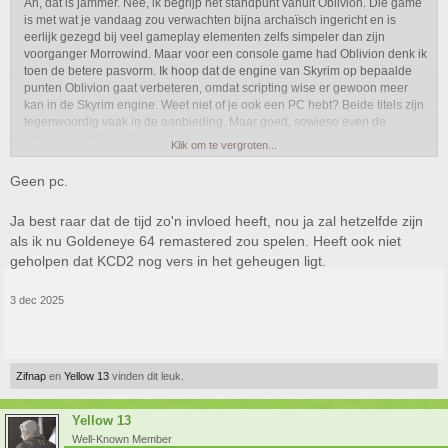
Ah, dat is jammer. Nee, ik begrijp het standpunt vanuit Oblivion. Die game
is met wat je vandaag zou verwachten bijna archaïsch ingericht en is
eerlijk gezegd bij veel gameplay elementen zelfs simpeler dan zijn
voorganger Morrowind. Maar voor een console game had Oblivion denk ik
toen de betere pasvorm. Ik hoop dat de engine van Skyrim op bepaalde
punten Oblivion gaat verbeteren, omdat scripting wise er gewoon meer
kan in de Skyrim engine. Weet niet of je ook een PC hebt? Beide titels zijn
tegenwoordig vaak in de aanbieding. Maar goed, sowieso even de
release van de mod afwachten.
Klik om te vergroten...
Zo zie je maar weer eens hoezeer onze smaak en verwachtingen
Geen pc.
veranderen in de loop van de tijd.
Ja best raar dat de tijd zo'n invloed heeft, nou ja zal hetzelfde zijn
als ik nu Goldeneye 64 remastered zou spelen. Heeft ook niet
geholpen dat KCD2 nog vers in het geheugen ligt.
3 dec 2025
Zifnap
en
Yellow 13
vinden dit leuk.
Yellow 13
Well-Known Member