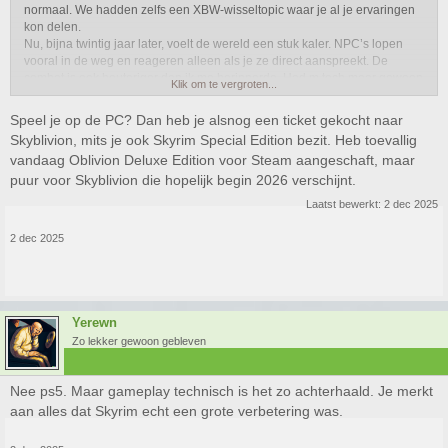
normaal. We hadden zelfs een XBW-wisseltopic waar je al je ervaringen
kon delen.
Nu, bijna twintig jaar later, voelt de wereld een stuk kaler. NPC’s lopen
vooral in de weg en reageren alleen als je ze direct aanspreekt. De
combat is ook houteriger dan ik me herinnerde. Had m toch maar gewoon
Klik om te vergroten...
niet moeten kopen.
Speel je op de PC? Dan heb je alsnog een ticket gekocht naar
Skyblivion, mits je ook Skyrim Special Edition bezit. Heb toevallig
vandaag Oblivion Deluxe Edition voor Steam aangeschaft, maar
puur voor Skyblivion die hopelijk begin 2026 verschijnt.
Laatst bewerkt:
2 dec 2025
2 dec 2025
Yerewn
Zo lekker gewoon gebleven
Nee ps5. Maar gameplay technisch is het zo achterhaald. Je merkt
aan alles dat Skyrim echt een grote verbetering was.