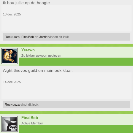
ik hou jullie op de hoogte
13 dec 2025
Reckuuza
,
FinalBob
en
Jorrie
vinden dit leuk.
Yerewn
Zo lekker gewoon gebleven
Aight thieves guild en main ook klaar.
14 dec 2025
Reckuuza
vindt dit leuk.
FinalBob
Active Member