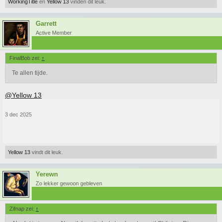
WorkingTitle
en
Yellow 13
vinden dit leuk.
Garrett
Active Member
FinalBob zei:
↑
Te allen tijde.
@Yellow 13
3 dec 2025
Yellow 13
vindt dit leuk.
Yerewn
Zo lekker gewoon gebleven
Zifnap zei:
↑