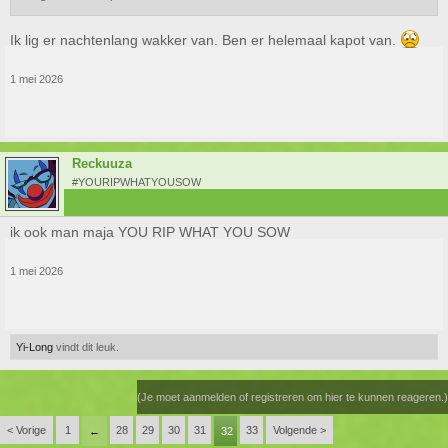
Ik lig er nachtenlang wakker van. Ben er helemaal kapot van.
1 mei 2026
Reckuuza
#YOURIPWHATYOUSOW
ik ook man maja YOU RIP WHAT YOU SOW
1 mei 2026
Yi-Long
vindt dit leuk.
(Je moet aanmelden of registreren om hier te kunnen reageren.)
< Vorige
1
28
29
30
31
33
Volgende >
←
32