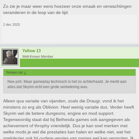
Zo zie je maar weer eens hoezeer onze smaak en verwachtingen
veranderen in de loop van de tijd.
2 dec 2025
Yellow 13
Well-Known Member
Yerewn zei:
↑
Nee ps5. Maar gameplay technisch is het zo achterhaald. Je merkt aan
alles dat Skyrim echt een grote verbetering was.
Alleen qua variatie van vijanden, zoals die Draugr, vond ik het
minstens zo erg als Oblivion. Heel weinig variatie dus. Verder heeft
Skyrim wel de betere dungeons, engine en mod support.
Tegenwoordig staat dat bij Bethesda games ook aangegeven als
achievement of throphy vriendelijk. Dus je kan snel merken met
welke mods je wel die prestaties kan halen en welke niet, wat het
spelplezier ook bij oudere versies van games wel kan vergroten. Ik