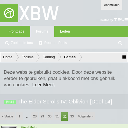
Aanmelden
Frontpage
Forums
Leden
Zoeken in fora
Recente Posts
Z
oe
ke
Home
Forums
Gaming
Games
n
Deze website gebruikt cookies. Door deze website
verder te gebruiken, gaat u akkoord met ons gebruik
van cookies.
Leer Meer.
The Elder Scrolls IV: Oblivion [Deel 14]
[Multi]
< Vorige
1
28
29
30
31
33
Volgende >
←
32
FinalBob