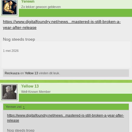
Yerewn
Zo lekker gewoon gebleven
https://www.digitalfoundry.net/news...mastered-is-still-broken-a-
year-after-release
Nog steeds troep
1 mei 2026
Reckuuza
en
Yellow 13
vinden dit leuk.
Yellow 13
Well-Known Member
Yerewn zei:
↑
https://www.digitalfoundry.net/news...mastered-is-still-broken-a-year-after-
release
Nog steeds troep