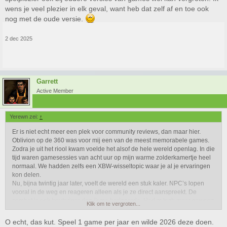
wens je veel plezier in elk geval, want heb dat zelf af en toe ook
nog met de oude versie.
2 dec 2025
Garrett
Active Member
Yerewn zei:
↑
Er is niet echt meer een plek voor community reviews, dan maar hier.
Oblivion op de 360 was voor mij een van de meest memorabele games.
Zodra je uit het riool kwam voelde het alsof de hele wereld openlag. In die
tijd waren gamesessies van acht uur op mijn warme zolderkamertje heel
normaal. We hadden zelfs een XBW-wisseltopic waar je al je ervaringen
kon delen.
Nu, bijna twintig jaar later, voelt de wereld een stuk kaler. NPC’s lopen
vooral in de weg en reageren alleen als je ze direct aanspreekt. De
combat is ook houteriger dan ik me herinnerde. Had m toch maar gewoon
Klik om te vergroten...
niet moeten kopen.
O echt, das kut. Speel 1 game per jaar en wilde 2026 deze doen.