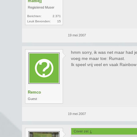
mattiejj
Registered Muser
Berichten:
2.371
Leuk Bevonden:
15
19 mei 2007
hmm sorry, ik was net maar had je
voeg me maar toe: Rumast.
Ik speel vrij veel en vaak Rainbo
Remco
Guest
19 mei 2007
Cover zei:
↑