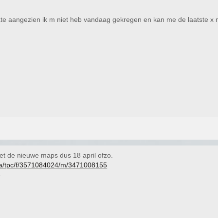
ate aangezien ik m niet heb vandaag gekregen en kan me de laatste x n
et de nieuwe maps dus 18 april ofzo.
s/a/tpc/f/3571084024/m/3471008155
e