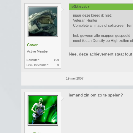
s0kkie zei:
↑
maar deze kreeg ik niet:
Veteran Hunter:
Complete all maps of splitscreen Terro
heb gewoon alle mappen gespeeld
moet ik dan Density op High zetten o
Cover
Active Member
Nee, deze achievement staat fout 
Berichten:
195
Leuk Bevonden:
0
19 mei 2007
iemand zin om zo te spelen?