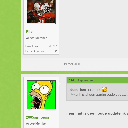
Flix
Active Member
Berichten:
4.837
Leuk Bevonden:
2
19 mei 2007
NFL_Dolphins zei:
↑
done, ben nu online
@karll: is al een aardig oude update
neen het is geen oude update, ik s
2005simoens
Active Member