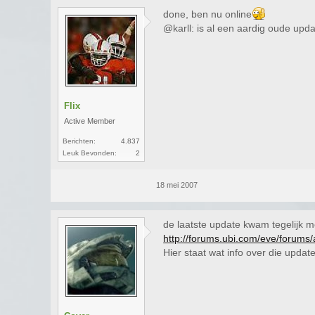
done, ben nu online
@karll: is al een aardig oude upd
Flix
Active Member
Berichten:
4.837
Leuk Bevonden:
2
18 mei 2007
de laatste update kwam tegelijk m
http://forums.ubi.com/eve/forum
Hier staat wat info over die updat