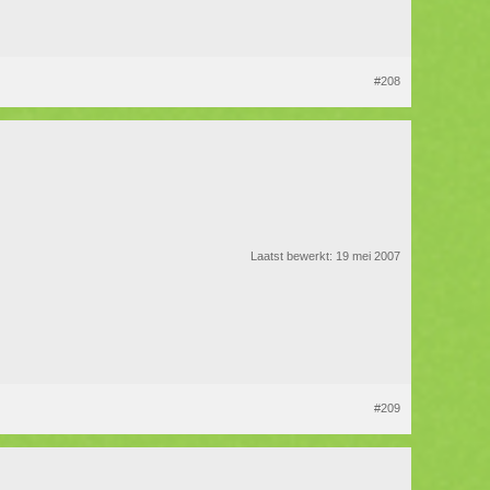
#208
Laatst bewerkt:
19 mei 2007
#209