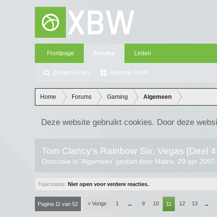
Frontpage
Forums
Leden
Zoeken in fora
Recente Posts
Home
Forums
Gaming
Algemeen
Deze website gebruikt cookies. Door deze websi
Tom Clancy's Rainbow Six: Vegas [Deel 4
Discussie in '
Algemeen
' gestart door
Matrix
,
29 apr 2007
Topicstatus:
Niet open voor verdere reacties.
< Vorige
1
9
10
12
13
Pagina 11 van 52
←
11
→