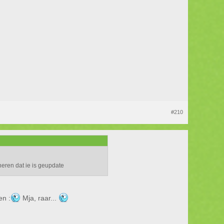
#210
neren dat ie is geupdate
en :
Mja, raar...