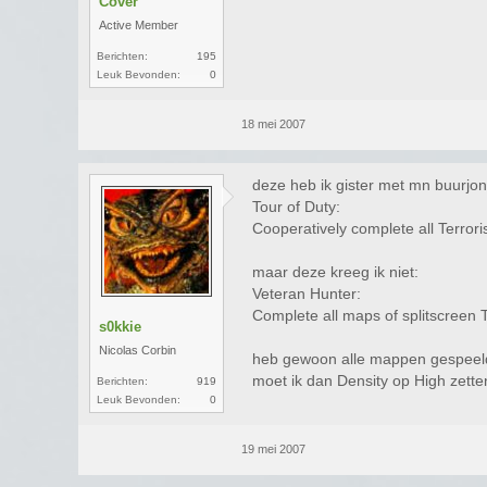
Cover
Active Member
Berichten:
195
Leuk Bevonden:
0
18 mei 2007
deze heb ik gister met mn buurjon
Tour of Duty:
Cooperatively complete all Terrori
maar deze kreeg ik niet:
Veteran Hunter:
Complete all maps of splitscreen T
s0kkie
Nicolas Corbin
heb gewoon alle mappen gespeel
moet ik dan Density op High zette
Berichten:
919
Leuk Bevonden:
0
19 mei 2007