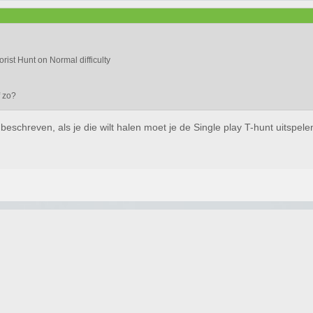
rist Hunt on Normal difficulty
f zo?
beschreven, als je die wilt halen moet je de Single play T-hunt uitspe