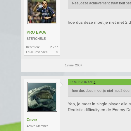
Nee, deze achievement staat fout bes
hoe dus deze moet je niet met 2 d
PRO EVO6
STERCHELE
Berichten:
2.767
Leuk Bevonden:
0
19 mei 2007
PRO EVO6 zei:
↑
hoe dus deze moet je niet met 2 doen
Yep, je moet in single player alle
Realistic difficulty en de Enemy 
Cover
Active Member