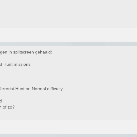
gen in splitscreen gehaald:
st Hunt missions
errorist Hunt on Normal difficulty
d
n of zo?