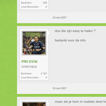
Berichten:
195
Leuk Bevonden:
0
19 mei 2007
dus die zijn easy te halen ?
bedankt voor de info
PRO EVO6
STERCHELE
Berichten:
2.767
Leuk Bevonden:
0
19 mei 2007
maar als je hem in realistic doet 