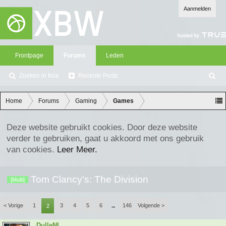
Aanmelden
Frontpage
Forums
Leden
Zoeken in fora
Recente Posts
Z
oe
ke
Home
Forums
Gaming
Games
n
Deze website gebruikt cookies. Door deze website
verder te gebruiken, gaat u akkoord met ons gebruik
van cookies.
Leer Meer.
Tom Clancy's: The Division
[Multi]
< Vorige
1
3
4
5
6
146
Volgende >
2
→
DulleNL