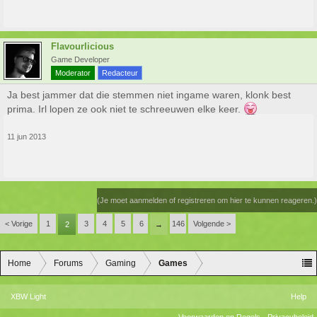
Flavourlicious
Game Developer
Moderator
Redacteur
Ja best jammer dat die stemmen niet ingame waren, klonk best
prima. Irl lopen ze ook niet te schreeuwen elke keer.
11 jun 2013
(Je moet aanmelden of registreren om hier te kunnen reageren.)
< Vorige
1
3
4
5
6
146
Volgende >
2
→
Home
Forums
Gaming
Games
XBW Light
Help