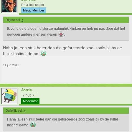
I'm a little teapot
Magic Member
Rigest zei:
↑
Ik vond de dialogen gister zo natuurlijk klinken en heb nu pas door dat het
gewoon andere mensen waren
.
Haha ja, een stuk beter dan die geforceerde zooi zoals bij bv de
Killer Instinct demo.
11 jun 2013
Jorrie
¯\_(ツ)_/¯
Moderator
DulleNL zei:
↑
Haha ja, een stuk beter dan die geforceerde zooi zoals bij bv de Killer
Instinct demo.