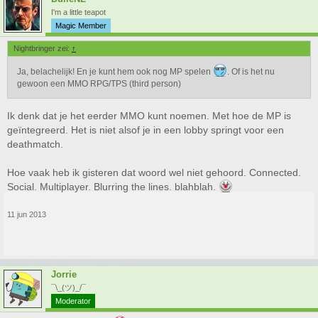
I'm a little teapot
Magic Member
Nightbringer zei:
↑
Ja, belachelijk! En je kunt hem ook nog MP spelen
. Of is het nu
gewoon een MMO RPG/TPS (third person)
Ik denk dat je het eerder MMO kunt noemen. Met hoe de MP is
geïntegreerd. Het is niet alsof je in een lobby springt voor een
deathmatch.
Hoe vaak heb ik gisteren dat woord wel niet gehoord. Connected.
Social. Multiplayer. Blurring the lines. blahblah.
11 jun 2013
Jorrie
¯\_(ツ)_/¯
Moderator