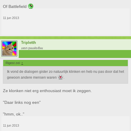
Of Battlefield
11 jun 2013
Tripletth
ɹǝsn pǝɹǝʇsıƃǝɹ
Rigest zei:
↑
Ik vond de dialogen gister zo natuurlijk klinken en heb nu pas door dat het
gewoon andere mensen waren
.
Ze klonken niet erg enthousiast moet ik zeggen.
"Daar links nog een"
"hmm, ok.."
11 jun 2013