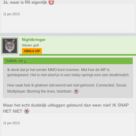
Ja, waar is R6 eigenlijk
11 jun 2013
Nightbringer
Wieder geil!
XBW.nl VIP
DulleNL zei:
↑
Ik denk dat je het eerder MMO kunt noemen. Met hoe de MP is
geïntegreerd. Het is niet alsof je in een lobby springt voor een deathmatch.
Hoe vaak heb ik gisteren dat woord wel niet gehoord. Connected. Social.
Multiplayer. Blurring the lines. blahblah.
Maar het echt duidelijk uitleggen gebeurd dan weer niet! IK SNAP
HET NIET
11 jun 2013