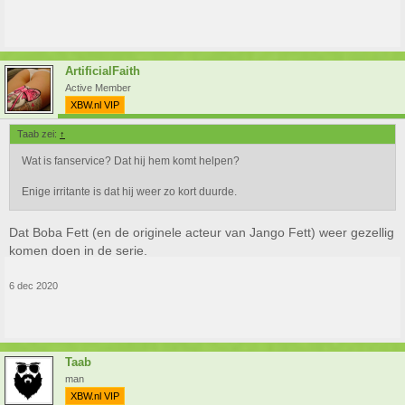
ArtificialFaith
Active Member
XBW.nl VIP
Taab zei:
↑
Wat is fanservice? Dat hij hem komt helpen?
Enige irritante is dat hij weer zo kort duurde.
Dat Boba Fett (en de originele acteur van Jango Fett) weer gezellig
komen doen in de serie.
6 dec 2020
Taab
man
XBW.nl VIP