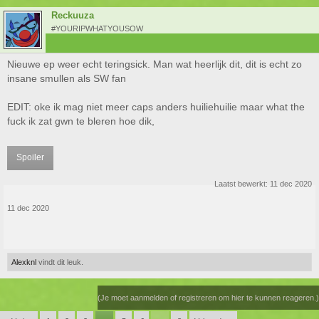
Reckuuza
#YOURIPWHATYOUSOW
Nieuwe ep weer echt teringsick. Man wat heerlijk dit, dit is echt zo
insane smullen als SW fan
EDIT: oke ik mag niet meer caps anders huiliehuilie maar what the
fuck ik zat gwn te bleren hoe dik,
Spoiler
Laatst bewerkt:
11 dec 2020
11 dec 2020
Alexknl
vindt dit leuk.
(Je moet aanmelden of registreren om hier te kunnen reageren.)