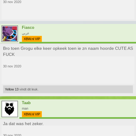
30 nov 2020
Fiasco
عربي
XBW.nl VIP
Bro toen Grogu elke keer opkeek toen ie zn naam hoorde CUTE AS
FUCK
30 nov 2020
Yellow 13
vindt dit leuk.
Taab
man
XBW.nl VIP
Ja dat was het zeker.
30 nov 2020