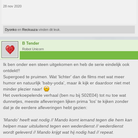
28 nov 2020
Dyonko
en
Reckuuza
vinden dit leuk.
B Tender
Robot Unicorn
Ik ben onder een steen uitgekomen en heb de serie eindelijk ook
ontdekt!!
Supergoed te pruimen. Wat 'lichter' dan de films met wat meer
humor en natuurlijk 'baby-yoda', maar ik kijk er daardoor niet met
minder plezier naar!
Het overkoepelende verhaal (ben nu bij S02E04) tot nu toe wat
dunnetjes, meeste afleveringen lijken prima 'los' te kijken zonder
dat je de eerdere afleveringen hebt gezien:
'Mando' heeft wat nodig // Mando komt iemand tegen die hem kan
helpen maar uitsluitend tegen een wederdienst // wederdienst
wordt geleverd // Mando krijgt wat hij nodig had // repeat.