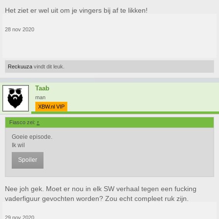
Het ziet er wel uit om je vingers bij af te likken!
28 nov 2020
Reckuuza
vindt dit leuk.
Taab
man
XBW.nl VIP
Fiasco zei:
↑
Goeie episode.
Ik wil
Spoiler
Nee joh gek. Moet er nou in elk SW verhaal tegen een fucking
vaderfiguur gevochten worden? Zou echt compleet ruk zijn.
Klik om te vergroten...
29 nov 2020