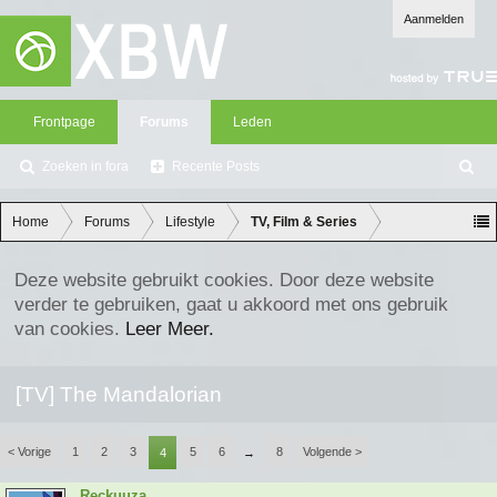
Aanmelden
Frontpage
Forums
Leden
Zoeken in fora
Recente Posts
Z
oe
ke
Home
Forums
Lifestyle
TV, Film & Series
n
Deze website gebruikt cookies. Door deze website
verder te gebruiken, gaat u akkoord met ons gebruik
van cookies.
Leer Meer.
[TV] The Mandalorian
< Vorige
1
2
3
5
6
8
Volgende >
4
→
Reckuuza