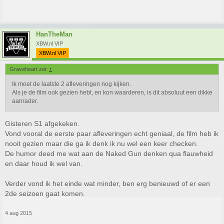
HanTheMan
XBW.nl VIP
XBW.nl VIP
Graveheart zei:
↑
Ik moet de laatste 2 afleveringen nog kijken.
Als je de film ook gezien hebt, en kon waarderen, is dit absoluut een dikke
aanrader.
Gisteren S1 afgekeken.
Vond vooral de eerste paar afleveringen echt geniaal, de film heb ik
nooit gezien maar die ga ik denk ik nu wel een keer checken.
De humor deed me wat aan de Naked Gun denken qua flauwheid
en daar houd ik wel van.
Verder vond ik het einde wat minder, ben erg benieuwd of er een
2de seizoen gaat komen.
4 aug 2015