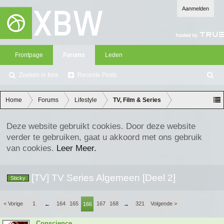
Aanmelden
Frontpage
Forums
Leden
Zoeken in fora
Recente Posts
Z
oe
ke
Home
Forums
Lifestyle
TV, Film & Series
n
Deze website gebruikt cookies. Door deze website
verder te gebruiken, gaat u akkoord met ons gebruik
van cookies.
Leer Meer.
[TV] TV Series Algemeen [Deel 2]
Sticky
< Vorige
1
164
165
167
168
321
Volgende >
←
166
→
Conscience