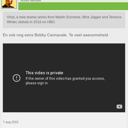
Active Member
Vinyl, a new drama series from Martin Scorsese, Mick Jagger and Terence
Winter, debuts in 2016 on HBO.
En ook nog eens Bobby Cannavale. Te veel awesomeheid.
7 aug 2015