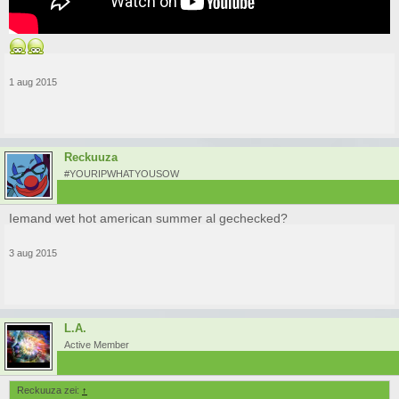
1 aug 2015
Reckuuza
#YOURIPWHATYOUSOW
Iemand wet hot american summer al gechecked?
3 aug 2015
L.A.
Active Member
Reckuuza zei:
↑