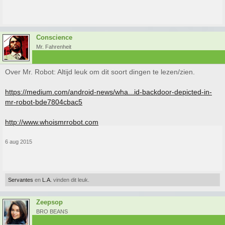
Conscience
Mr. Fahrenheit
Over Mr. Robot: Altijd leuk om dit soort dingen te lezen/zien.
https://medium.com/android-news/wha...id-backdoor-depicted-in-
mr-robot-bde7804cbac5
http://www.whoismrrobot.com
6 aug 2015
Servantes
en
L.A.
vinden dit leuk.
Zeepsop
BRO BEANS