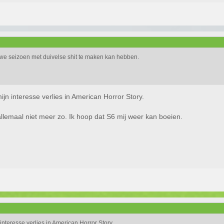
uwe seizoen met duivelse shit te maken kan hebben.
jn interesse verlies in American Horror Story.
allemaal niet meer zo. Ik hoop dat S6 mij weer kan boeien.
nteresse verlies in American Horror Story.