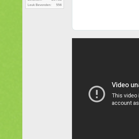
Leuk Bevonden:
556