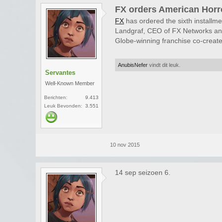
FX orders American Horr
FX
has ordered the sixth installm
Landgraf, CEO of FX Networks and 
Globe-winning franchise co-crea
AnubisNefer
vindt dit leuk.
Servantes
Well-Known Member
Berichten:
9.413
Leuk Bevonden:
3.551
10 nov 2015
14 sep seizoen 6.