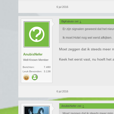
6 jul 2016
BigKabuto zei:
↑
Er zijn signalen geweest dat het nie
Ik moet Hotel nog wel eerst afkijken.
Moet zeggen dat ik steeds meer mi
AnubisNefer
Keek het eerst vast, nu hoeft het 
Well-Known Member
Berichten:
7.480
Leuk Bevonden:
3.138
6 jul 2016
AnubisNefer zei:
↑
Moet zeggen dat ik steeds meer mijn i