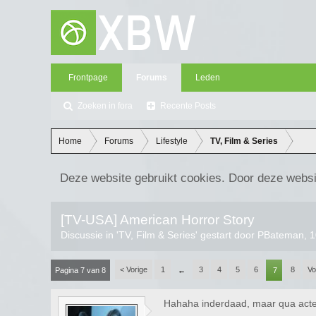
Frontpage
Forums
Leden
Zoeken in fora
Recente Posts
Home
Forums
Lifestyle
TV, Film & Series
Deze website gebruikt cookies. Door deze websi
[TV-USA] American Horror Story
Discussie in '
TV, Film & Series
' gestart door
PBateman
,
1
< Vorige
1
3
4
5
6
8
Vo
Pagina 7 van 8
←
7
Hahaha inderdaad, maar qua acter