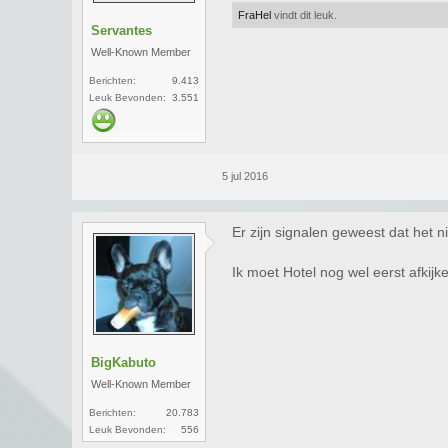
FraHel
vindt dit leuk.
Servantes
Well-Known Member
Berichten:
9.413
Leuk Bevonden:
3.551
5 jul 2016
Er zijn signalen geweest dat het 
Ik moet Hotel nog wel eerst afkijk
BigKabuto
Well-Known Member
Berichten:
20.783
Leuk Bevonden:
556