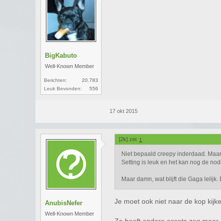
BigKabuto
Well-Known Member
Berichten:
20.783
Leuk Bevonden:
556
17 okt 2015
[2k] zei:
↑
Niet bepaald creepy inderdaad. Maar
Setting is leuk en het kan nog de no
Maar damn, wat blijft die Gaga lelijk.
Je moet ook niet naar de kop kijken
AnubisNefer
Well-Known Member