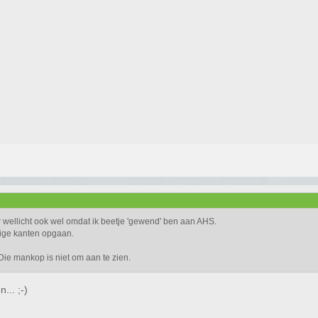
 wellicht ook wel omdat ik beetje 'gewend' ben aan AHS.
dige kanten opgaan.
 Die mankop is niet om aan te zien.
... ;-)