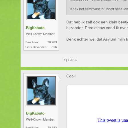
Keek het eerst vast, nu hoeft het all
Dat heb ik zelf ook een klein beet
bijzonder. Freakshow vond ik ove
BigKabuto
Well-Known Member
Denk echter wel dat Asylum mijn fa
Berichten:
20.783
Leuk Bevonden:
556
7 jul 2016
Cool!
BigKabuto
Well-Known Member
Berichten:
20.783