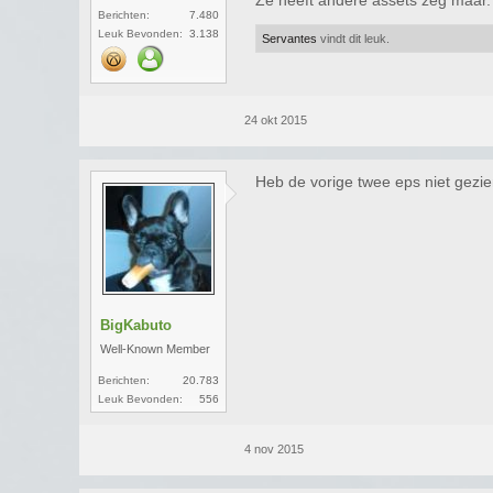
Ze heeft andere assets zeg maar.
Berichten:
7.480
Leuk Bevonden:
3.138
Servantes
vindt dit leuk.
24 okt 2015
Heb de vorige twee eps niet gezie
BigKabuto
Well-Known Member
Berichten:
20.783
Leuk Bevonden:
556
4 nov 2015