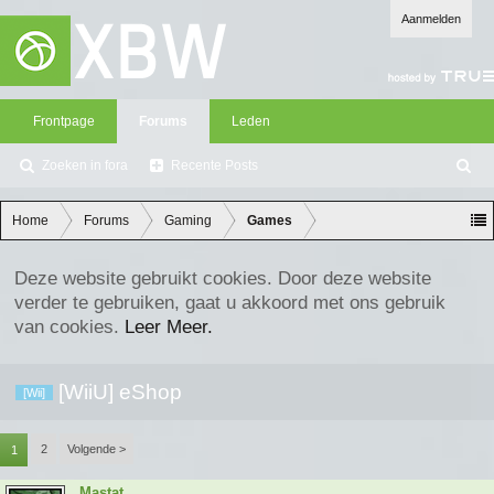
Aanmelden
Frontpage
Forums
Leden
Zoeken in fora
Recente Posts
Z
oe
ke
Home
Forums
Gaming
Games
n
Deze website gebruikt cookies. Door deze website
verder te gebruiken, gaat u akkoord met ons gebruik
van cookies.
Leer Meer.
[WiiU] eShop
[Wii]
2
Volgende >
1
Mastat