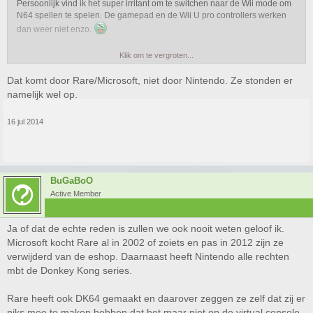
Persoonlijk vind ik het super irritant om te switchen naar de Wii mode om
N64 spellen te spelen. De gamepad en de Wii U pro controllers werken
dan weer niet enzo.
Na het spelen van DK Tropical Freeze leek het me leuk om weer eens
Klik om te vergroten...
de oude DKC trilogie te spelen. Staat weer niet op de VC.
Dat komt door Rare/Microsoft, niet door Nintendo. Ze stonden er
Het enige eShop spel dat ik heb ik Child of Light. Ik kijk vooral uit naar
namelijk wel op.
Oddworld New n Tasty.
16 jul 2014
BuGaBoO
Active Member
Ja of dat de echte reden is zullen we ook nooit weten geloof ik.
Microsoft kocht Rare al in 2002 of zoiets en pas in 2012 zijn ze
verwijderd van de eshop. Daarnaast heeft Nintendo alle rechten
mbt de Donkey Kong series.
Rare heeft ook DK64 gemaakt en daarover zeggen ze zelf dat zij er
niks mee te maken hebben dat het maar niet op de virtual console