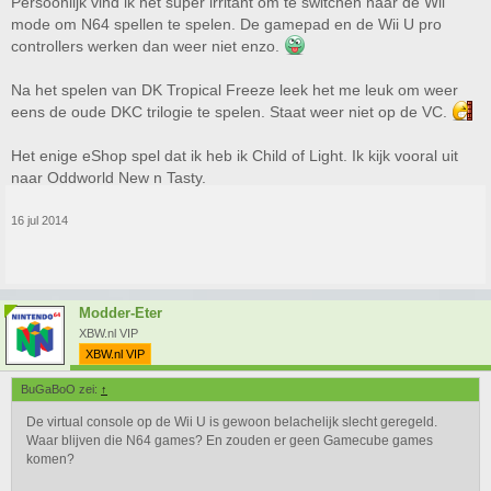
Persoonlijk vind ik het super irritant om te switchen naar de Wii
mode om N64 spellen te spelen. De gamepad en de Wii U pro
controllers werken dan weer niet enzo.
Na het spelen van DK Tropical Freeze leek het me leuk om weer
eens de oude DKC trilogie te spelen. Staat weer niet op de VC.
Het enige eShop spel dat ik heb ik Child of Light. Ik kijk vooral uit
naar Oddworld New n Tasty.
16 jul 2014
Modder-Eter
XBW.nl VIP
XBW.nl VIP
BuGaBoO zei:
↑
De virtual console op de Wii U is gewoon belachelijk slecht geregeld.
Waar blijven die N64 games? En zouden er geen Gamecube games
komen?