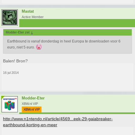
Mastat
Active Member
Modder-Eter zei:
↑
Earthbound is vanaf donderdag in heel Europa te downloaden voor 6
euro, niet 5 euro.
Balen! Bron?
16 jul 2014
Modder-Eter
XBW.nl VIP
XBW.nl VIP
http://www.n1ntendo.nl/article/4569...eek-29-gaiabreaker-
earthbound-korting-en-meer