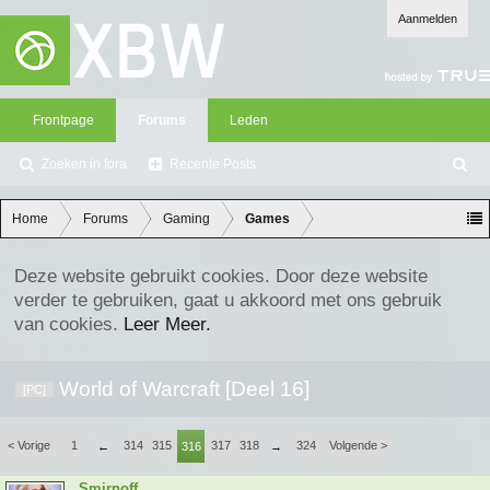
Aanmelden
Frontpage
Forums
Leden
Zoeken in fora
Recente Posts
Z
oe
ke
Home
Forums
Gaming
Games
n
Deze website gebruikt cookies. Door deze website
verder te gebruiken, gaat u akkoord met ons gebruik
van cookies.
Leer Meer.
World of Warcraft [Deel 16]
[PC]
< Vorige
1
314
315
317
318
324
Volgende >
←
316
→
Smirnoff