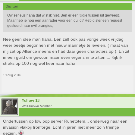
Dian zei:
↑
Ow serieus haha dat wist ik niet. Ben er een tijdje tussen uit geweest.
Maar heb je nog een aanrader voor een guild? Heb gister een request
gestuurd naar evil orangies,
Nee geen idee man haha. Ben zelf ook pas vorige week vrijdag
weer beetje begonnen met nieuw mannetje te levelen. ( maat van
mij zat op Alliance ineens en had daar geen characters op ). En zit
in een guild om gewoon maar even ergens in te zitten.... Kijk ik
straks op 100 nog wel keer naar haha
19 aug 2016
Yellow 13
Well-Known Member
Ondertussen op low pop server Runetotem... onderweg naar een
invasion vlakbij Ironforge. Echt in jaren niet meer zo'n treintje
gezien.