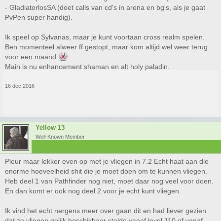
- GladiatorlosSA (doet calls van cd's in arena en bg's, als je gaat
PvPen super handig).
Ik speel op Sylvanas, maar je kunt voortaan cross realm spelen.
Ben momenteel alweer ff gestopt, maar kom altijd wel weer terug
voor een maand
.
Main is nu enhancement shaman en alt holy paladin.
16 dec 2016
Yellow 13
Well-Known Member
Pleur maar lekker even op met je vliegen in 7.2 Echt haat aan die
enorme hoeveelheid shit die je moet doen om te kunnen vliegen.
Heb deel 1 van Pathfinder nog niet, moet daar nog veel voor doen.
En dan komt er ook nog deel 2 voor je echt kunt vliegen.
Ik vind het echt nergens meer over gaan dit en had liever gezien
dat ze vliegen gelijk beschikbaar stelde vanaf level 110 of vanaf