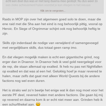
echt een doel dus was er niet lang daarna mee gestopt. Nu dus weer zo
een zieke achievement halen voordat je kan vliegen in het nieuwe
gebied?
Klik om te vergroten...
Hoop dat je nu ook een beetje de MoP raids kan gaan soloën. Vond het
Raids in MOP zijn over het algemeen goed solo te doen, maar die
toch altijd wel leuk om achter die mounts aan te gaan. Op level 100 en met
ene raid met die Sha aan het eind is nog behoorlijk pittig, vooral op
goede gear gingen de WoLK raids wel prima dus hoop dat dat nu weer zal
Heroic. En Siege of Orgrimmar schijnt ook nog behoorlijk heftig te
gaan. Ga het maar eens even installeren straks denk ik
.
zijn.
Skills zijn inderdaad de nodige van verwijderd of samengevoegd
met vergelijkbare skills, dus totaal geen ramp imo.
En dat vliegen mogelijk maken is echt een gigantische grind, nog
erger dan in Draenor. In Draenor heb ik veel gold neergelegd voor
de rep, die staan allemaal op exalted. Ik heb nu pas net Nightfallen
op exalted en dat was al een hel. Gelukkig hoef je maar revered te
halen, maar zelfs dat gaat met alleen World Quests bij de andere
factions nog wel even duren.
Het is straks wel zo'n beetje het enige wat ik dan nog moet voor het
eerste PF deel, revered halen met andere factions. Die gaan bij mij
op revered en daarna kom ik er echt niet meer aan. Grinden heb ik
een schurfthekel aan.