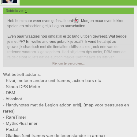
Robbdie zei:
↑
Heb hem maar weer even geïnstalleerd
. Morgen maar even lekker
spelen en misschien gelijk Legion aanschaffen.
Even paar vraagjes nog omdat ik er zo lang uit ben geweest. Wat bedoel
je met PF? En welke and-ons gebruik je zoal? Ik vond het altijd zo
gruwelijk chaotisch met die tientallen skills etc. etc., ook één van de
redenen waarom ik gestopt ben. Had altijd een dps meter, DBM voor de
raids geloof ik, iets dat de auction makkelijker maakte en iets van
Bartender oid voor duidelijkere action bars. Mis ik nog een must have?
Klik om te vergroten...
Is de Garrison nog belangrijk of is er een nieuwe soort garrison in Legion?
Wat betreft addons:
- Elvui, meteen andere unit frames, action bars etc.
Als laatste, welke server zitten jullie? Misschien wel eens leuk om met
- Skada DPS Meter
meerderen te dungeonen/raiden/pvp oid. Mijn characters zitten geloof ik
- DBM
op Auchindoun oid. Speelde voornamelijk met een horde blood elf mage.
- Atlasloot
- Handynotes met de Legion addon erbij. (map voor treasures en
rares)
- RareTimer
- MythicPlusTimer
- Postal
- Gladius (unit frames van de tegenstander in arena)