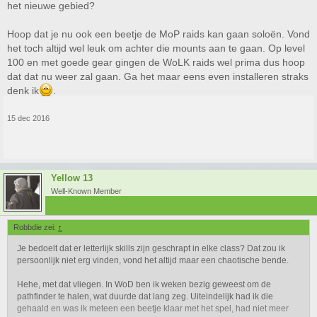
het nieuwe gebied?
Hoop dat je nu ook een beetje de MoP raids kan gaan soloën. Vond
het toch altijd wel leuk om achter die mounts aan te gaan. Op level
100 en met goede gear gingen de WoLK raids wel prima dus hoop
dat dat nu weer zal gaan. Ga het maar eens even installeren straks
denk ik
.
15 dec 2016
Yellow 13
Well-Known Member
Robbdie zei:
↑
Je bedoelt dat er letterlijk skills zijn geschrapt in elke class? Dat zou ik
persoonlijk niet erg vinden, vond het altijd maar een chaotische bende.
Hehe, met dat vliegen. In WoD ben ik weken bezig geweest om de
pathfinder te halen, wat duurde dat lang zeg. Uiteindelijk had ik die
gehaald en was ik meteen een beetje klaar met het spel, had niet meer