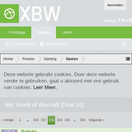
Aanmelden
Frontpage
Forums
Leden
Zoeken in fora
Recente Posts
Z
oe
ke
Home
Forums
Gaming
Games
n
Deze website gebruikt cookies. Door deze website
verder te gebruiken, gaat u akkoord met ons gebruik
van cookies.
Leer Meer.
World of Warcraft [Deel 16]
[PC]
< Vorige
1
316
317
319
320
324
Volgende >
←
318
→
Robbdie