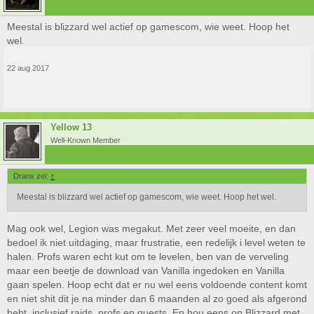
Meestal is blizzard wel actief op gamescom, wie weet. Hoop het
wel.
22 aug 2017
Yellow 13
Well-Known Member
Dranx zei:
↑
Meestal is blizzard wel actief op gamescom, wie weet. Hoop het wel.
Mag ook wel, Legion was megakut. Met zeer veel moeite, en dan
bedoel ik niet uitdaging, maar frustratie, een redelijk i level weten te
halen. Profs waren echt kut om te levelen, ben van de verveling
maar een beetje de download van Vanilla ingedoken en Vanilla
gaan spelen. Hoop echt dat er nu wel eens voldoende content komt
en niet shit dit je na minder dan 6 maanden al zo goed als afgerond
hebt, inclusief raids, profs en quests. En hou eens op Blizzard met