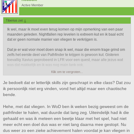
Active Member
Tiberius zei:
↑
Ik wel, maar ik moet even terug komen op mijn opmerking van een paar
maanden geleden. Nightfallen rep levelen is extreem kut en ik baal echt
dat er geen normale manier van vliegen te verkrijgen is.
Dat je er wat voor moet doen snap ik wel, maar die enorm trage grind om
zelfs het eerste deel van Pathfinder te krijgen is gewoon kut. Gisteren
toevallig Xavius geprobeerd in LFR voor een quest, maar alle jezus wat
was dat makkelijk en ik was nog main tank ook.
Klik om te vergroten...
Wat ik wel een pluspunt vind is dat je als DK nu een stuk makkelijker kan
tanken en dat het totaal aantal skills van elke class een stuk minder is
Je bedoelt dat er letterlijk skills zijn geschrapt in elke class? Dat zou
geworden. Ik vind dat een plus, maar het mag van mij allemaal ingeruild
ik persoonlijk niet erg vinden, vond het altijd maar een chaotische
worden voor de moeilijkere variant, zolang ik mijn vliegen maar krijg.
bende.
Hehe, met dat vliegen. In WoD ben ik weken bezig geweest om de
pathfinder te halen, wat duurde dat lang zeg. Uiteindelijk had ik die
gehaald en was ik meteen een beetje klaar met het spel, had niet
meer echt een doel dus was er niet lang daarna mee gestopt. Nu
dus weer zo een zieke achievement halen voordat je kan vliegen in