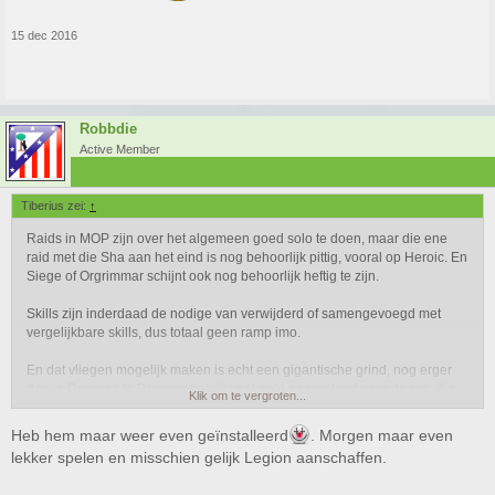
15 dec 2016
Robbdie
Active Member
Tiberius zei:
↑
Raids in MOP zijn over het algemeen goed solo te doen, maar die ene
raid met die Sha aan het eind is nog behoorlijk pittig, vooral op Heroic. En
Siege of Orgrimmar schijnt ook nog behoorlijk heftig te zijn.
Skills zijn inderdaad de nodige van verwijderd of samengevoegd met
vergelijkbare skills, dus totaal geen ramp imo.
En dat vliegen mogelijk maken is echt een gigantische grind, nog erger
dan in Draenor. In Draenor heb ik veel gold neergelegd voor de rep, die
Klik om te vergroten...
staan allemaal op exalted. Ik heb nu pas net Nightfallen op exalted en dat
was al een hel. Gelukkig hoef je maar revered te halen, maar zelfs dat
Heb hem maar weer even geïnstalleerd
. Morgen maar even
gaat met alleen World Quests bij de andere factions nog wel even duren.
lekker spelen en misschien gelijk Legion aanschaffen.
Het is straks wel zo'n beetje het enige wat ik dan nog moet voor het eerste