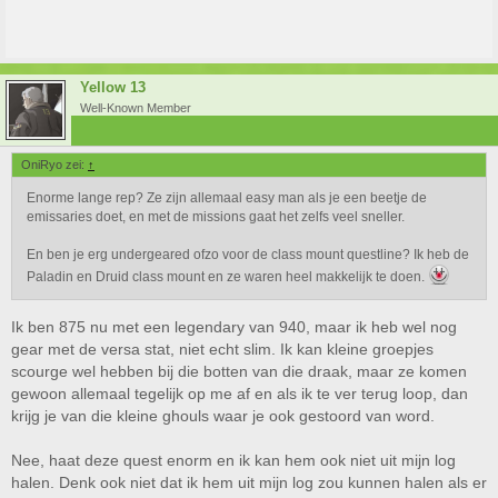
Yellow 13
Well-Known Member
OniRyo zei:
↑
Enorme lange rep? Ze zijn allemaal easy man als je een beetje de
emissaries doet, en met de missions gaat het zelfs veel sneller.
En ben je erg undergeared ofzo voor de class mount questline? Ik heb de
Paladin en Druid class mount en ze waren heel makkelijk te doen.
Ik ben 875 nu met een legendary van 940, maar ik heb wel nog
gear met de versa stat, niet echt slim. Ik kan kleine groepjes
scourge wel hebben bij die botten van die draak, maar ze komen
gewoon allemaal tegelijk op me af en als ik te ver terug loop, dan
krijg je van die kleine ghouls waar je ook gestoord van word.
Nee, haat deze quest enorm en ik kan hem ook niet uit mijn log
halen. Denk ook niet dat ik hem uit mijn log zou kunnen halen als er