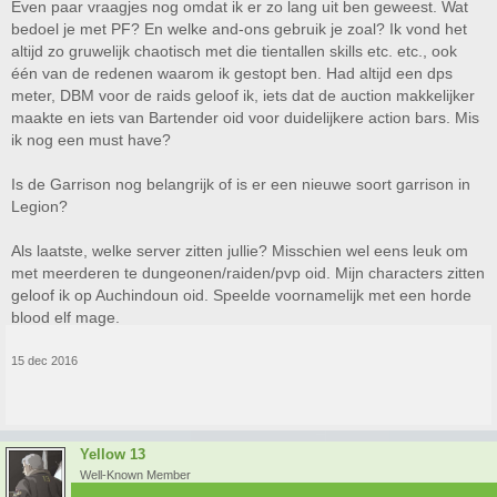
Even paar vraagjes nog omdat ik er zo lang uit ben geweest. Wat
PF deel, revered halen met andere factions. Die gaan bij mij op revered
en daarna kom ik er echt niet meer aan. Grinden heb ik een schurfthekel
bedoel je met PF? En welke and-ons gebruik je zoal? Ik vond het
aan.
altijd zo gruwelijk chaotisch met die tientallen skills etc. etc., ook
één van de redenen waarom ik gestopt ben. Had altijd een dps
meter, DBM voor de raids geloof ik, iets dat de auction makkelijker
maakte en iets van Bartender oid voor duidelijkere action bars. Mis
ik nog een must have?
Is de Garrison nog belangrijk of is er een nieuwe soort garrison in
Legion?
Als laatste, welke server zitten jullie? Misschien wel eens leuk om
met meerderen te dungeonen/raiden/pvp oid. Mijn characters zitten
geloof ik op Auchindoun oid. Speelde voornamelijk met een horde
blood elf mage.
15 dec 2016
Yellow 13
Well-Known Member