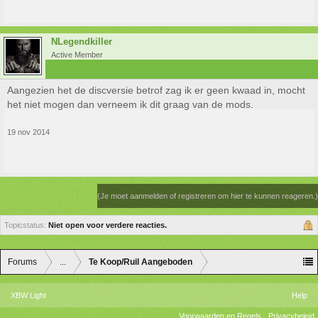
NLegendkiller
Active Member
Aangezien het de discversie betrof zag ik er geen kwaad in, mocht
het niet mogen dan verneem ik dit graag van de mods.
19 nov 2014
(Je moet aanmelden of registreren om hier te kunnen reageren.)
Topicstatus:
Niet open voor verdere reacties.
Forums
...
Te Koop/Ruil Aangeboden
XBW Light
Help
Voorwaarden en Regels
Privacybeleid