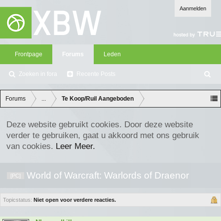
Aanmelden
Frontpage
Forums
Leden
Zoeken in fora
Recente Posts
Z
oe
ke
Forums
...
Te Koop/Ruil Aangeboden
n
Deze website gebruikt cookies. Door deze website
verder te gebruiken, gaat u akkoord met ons gebruik
van cookies.
Leer Meer.
World of Warcraft: Warlords of Draenor
[PC]
Topicstatus:
Niet open voor verdere reacties.