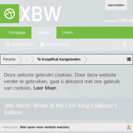
Aanmelden
Frontpage
Forums
Leden
Zoeken in fora
Recente Posts
Z
oe
ke
Forums
...
Te Koop/Ruil Aangeboden
n
Deze website gebruikt cookies. Door deze website
verder te gebruiken, gaat u akkoord met ons gebruik
van cookies.
Leer Meer.
WoW: Wrath of the Lich King Collector's
[PC]
Edition
Topicstatus:
Niet open voor verdere reacties.