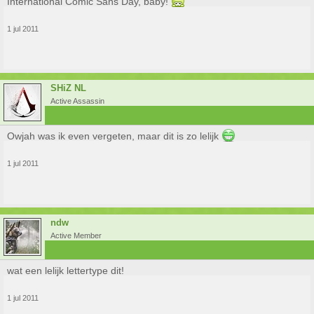
International Comic Sans Day, baby!
1 jul 2011
SHiZ NL
Active Assassin
Owjah was ik even vergeten, maar dit is zo lelijk
1 jul 2011
ndw
Active Member
wat een lelijk lettertype dit!
1 jul 2011