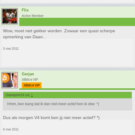
Flix
Active Member
Wow, moet niet gekker worden. Zowaar een quasi scherpe
opmerking van Daan...
5 mei 2011
Gerjan
XBW.nl VIP
XBW.nl VIP
Daantjuhh14 zei:
↑
Hmm, ben bang dat ik dan niet meer actief ben ik xbw :*(
Dus als morgen V4 komt ben jij niet meer actief? *)
6 mei 2011