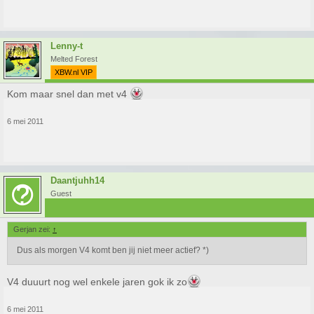
Lenny-t
Melted Forest
XBW.nl VIP
Kom maar snel dan met v4
6 mei 2011
Daantjuhh14
Guest
Gerjan zei:
↑
Dus als morgen V4 komt ben jij niet meer actief? *)
V4 duuurt nog wel enkele jaren gok ik zo
6 mei 2011