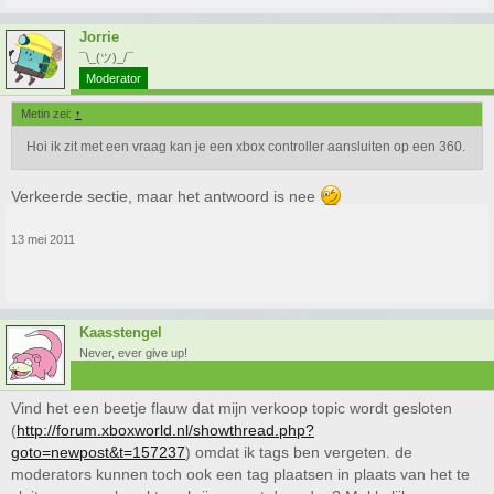
Jorrie
¯\_(ツ)_/¯
Moderator
Metin zei:
↑
Hoi ik zit met een vraag kan je een xbox controller aansluiten op een 360.
Verkeerde sectie, maar het antwoord is nee
13 mei 2011
Kaasstengel
Never, ever give up!
Vind het een beetje flauw dat mijn verkoop topic wordt gesloten
(
http://forum.xboxworld.nl/showthread.php?
goto=newpost&t=157237
) omdat ik tags ben vergeten. de
moderators kunnen toch ook een tag plaatsen in plaats van het te