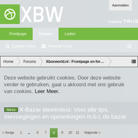
Aanmelden
Frontpage
Forums
Leden
Zoeken in fora
Recente Posts
Z
oe
ke
Home
Forums
Xboxworld.nl : Frontpage en forum discussie
n
Deze website gebruikt cookies. Door deze website
verder te gebruiken, gaat u akkoord met ons gebruik
van cookies.
Leer Meer.
X-Bazar ideeënbus: Voor alle tips,
Sticky
toevoegingen en opmerkingen m.b.t. de bazar
< Vorige
1
6
7
9
10
11
Volgende >
←
8