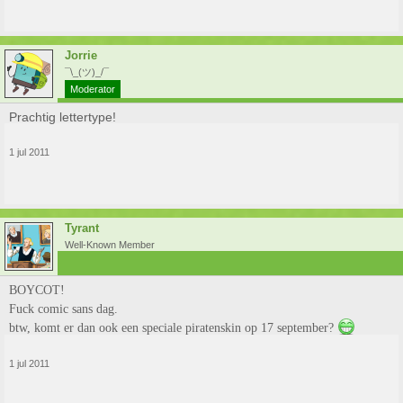
Jorrie
¯\_(ツ)_/¯
Moderator
Prachtig lettertype!
1 jul 2011
Tyrant
Well-Known Member
BOYCOT!
Fuck comic sans dag.
btw, komt er dan ook een speciale piratenskin op 17 september?
1 jul 2011