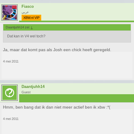
Fiasco
عربي
XBW.nl VIP
Daantjuhh14 zei:
↑
Dat kan in V4 wel toch?
Ja, maar dat komt pas als Josh een chick heeft geregeld.
4 mei 2011
Daantjuhh14
Guest
Hmm, ben bang dat ik dan niet meer actief ben ik xbw :*(
4 mei 2011