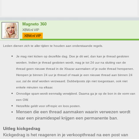
Magneto 360
XBW.nl VIP
XBW.nl VIP
Leden dienen zich te aller tijden te houden aan onderstaande regels.
Je mag niet kicken op dezelfde dag. Doe je dit wel, dan kan je thread gesloten
worden. Indien je thread gesloten wordt, mag je tot 24 uur na sluiting van de
thread geen nieuwe thread in de Xbazar aanmaken of je oude thread heropenen.
Heropen je binnen 24 uur je thread of maak je een nieuwe thread aan binnen 24
uur, zal de straf worden verzwaard. Dubbelposts zijn niet toegestaan, ook niet
enkele minuten na elkaar.
Onnodige spam wordt eenmalig verwijderd. Daarna ga je op de bon in de vorm van
een OW.
Hetzelfde geldt voor off-topic en loos posten.
Mensen die een thread aanmaken waarin verwezen wordt
naar een piramidespel krijgen een permanente ban.
Uitleg kickgedrag
Kickgedrag is het reageren in je verkoopthread na een post van