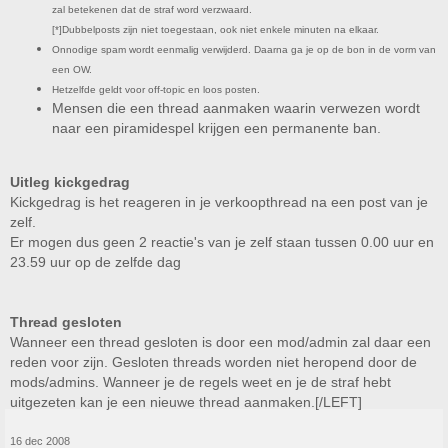
zal betekenen dat de straf word verzwaard.
[*]Dubbelposts zijn niet toegestaan, ook niet enkele minuten na elkaar.
Onnodige spam wordt eenmalig verwijderd. Daarna ga je op de bon in de vorm van
een OW.
Hetzelfde geldt voor off-topic en loos posten.
Mensen die een thread aanmaken waarin verwezen wordt
naar een piramidespel krijgen een permanente ban.
Uitleg kickgedrag
Kickgedrag is het reageren in je verkoopthread na een post van je
zelf.
Er mogen dus geen 2 reactie's van je zelf staan tussen 0.00 uur en
23.59 uur op de zelfde dag
Thread gesloten
Wanneer een thread gesloten is door een mod/admin zal daar een
reden voor zijn. Gesloten threads worden niet heropend door de
mods/admins. Wanneer je de regels weet en je de straf hebt
uitgezeten kan je een nieuwe thread aanmaken.[/LEFT]
16 dec 2008