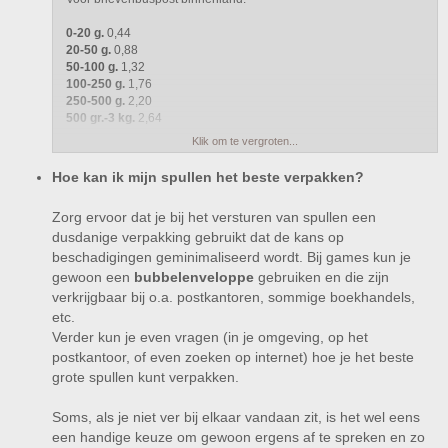
0-20 g.
0,44
20-50 g.
0,88
50-100 g.
1,32
100-250 g.
1,76
250-500 g.
2,20
500 gr.-3 kg.
2,64
Klik om te vergroten...
Brievenbuspost Buitenland:
Hoe kan ik mijn spullen het beste verpakken?
Europa Priority Standard
0 - 20 g.
€ 0,75 € 0,70
Zorg ervoor dat je bij het versturen van spullen een
20 - 50 g.
€ 1,50 € 1,40
dusdanige verpakking gebruikt dat de kans op
50 - 100 g.
€ 2,25 € 2,10
100 - 250 g.
€ 3,00 € 2,80
beschadigingen geminimaliseerd wordt. Bij games kun je
250 - 500 g.
€ 6,00 € 4,20
gewoon een
bubbelenveloppe
gebruiken en die zijn
500 - 2 kg.
€ 9,00 € 7,00
verkrijgbaar bij o.a. postkantoren, sommige boekhandels,
etc.
Pakketpost
Verder kun je even vragen (in je omgeving, op het
postkantoor, of even zoeken op internet) hoe je het beste
grote spullen kunt verpakken.
Soms, als je niet ver bij elkaar vandaan zit, is het wel eens
een handige keuze om gewoon ergens af te spreken en zo