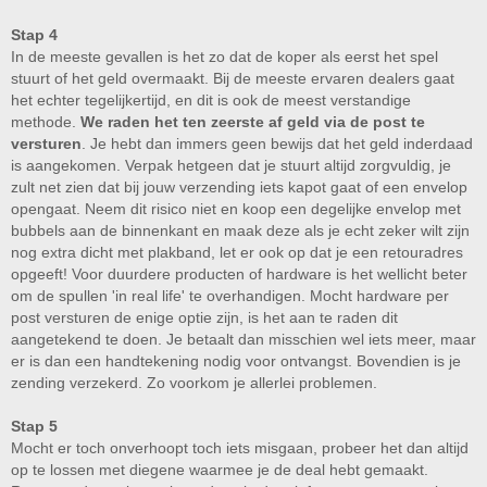
Stap 4
In de meeste gevallen is het zo dat de koper als eerst het spel
stuurt of het geld overmaakt. Bij de meeste ervaren dealers gaat
het echter tegelijkertijd, en dit is ook de meest verstandige
methode.
We raden het ten zeerste af geld via de post te
versturen
. Je hebt dan immers geen bewijs dat het geld inderdaad
is aangekomen. Verpak hetgeen dat je stuurt altijd zorgvuldig, je
zult net zien dat bij jouw verzending iets kapot gaat of een envelop
opengaat. Neem dit risico niet en koop een degelijke envelop met
bubbels aan de binnenkant en maak deze als je echt zeker wilt zijn
nog extra dicht met plakband, let er ook op dat je een retouradres
opgeeft! Voor duurdere producten of hardware is het wellicht beter
om de spullen 'in real life' te overhandigen. Mocht hardware per
post versturen de enige optie zijn, is het aan te raden dit
aangetekend te doen. Je betaalt dan misschien wel iets meer, maar
er is dan een handtekening nodig voor ontvangst. Bovendien is je
zending verzekerd. Zo voorkom je allerlei problemen.
Stap 5
Mocht er toch onverhoopt toch iets misgaan, probeer het dan altijd
op te lossen met diegene waarmee je de deal hebt gemaakt.