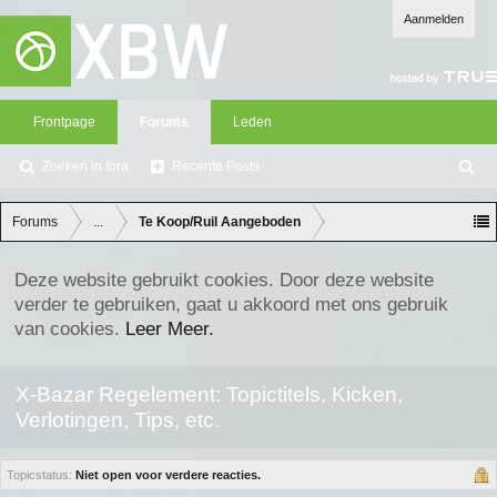
Aanmelden
Frontpage
Forums
Leden
Zoeken in fora
Recente Posts
Z
oe
ke
Forums
...
Te Koop/Ruil Aangeboden
n
Deze website gebruikt cookies. Door deze website
verder te gebruiken, gaat u akkoord met ons gebruik
van cookies.
Leer Meer.
X-Bazar Regelement: Topictitels, Kicken,
Verlotingen, Tips, etc.
Topicstatus:
Niet open voor verdere reacties.