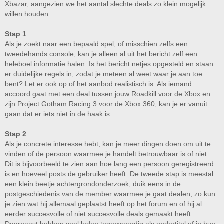
Xbazar, aangezien we het aantal slechte deals zo klein mogelijk
willen houden.
Stap 1
Als je zoekt naar een bepaald spel, of misschien zelfs een
tweedehands console, kan je alleen al uit het bericht zelf een
heleboel informatie halen. Is het bericht netjes opgesteld en staan
er duidelijke regels in, zodat je meteen al weet waar je aan toe
bent? Let er ook op of het aanbod realistisch is. Als iemand
accoord gaat met een deal tussen jouw Roadkill voor de Xbox en
zijn Project Gotham Racing 3 voor de Xbox 360, kan je er vanuit
gaan dat er iets niet in de haak is.
Stap 2
Als je concrete interesse hebt, kan je meer dingen doen om uit te
vinden of de persoon waarmee je handelt betrouwbaar is of niet.
Dit is bijvoorbeeld te zien aan hoe lang een persoon geregistreerd
is en hoeveel posts de gebruiker heeft. De tweede stap is meestal
een klein beetje achtergrondonderzoek, duik eens in de
postgeschiedenis van de member waarmee je gaat dealen, zo kun
je zien wat hij allemaal geplaatst heeft op het forum en of hij al
eerder succesvolle of niet succesvolle deals gemaakt heeft.