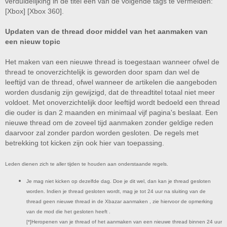
verduidelijking in de titel een van de volgende tags te vermelden:
[Xbox] [Xbox 360].
Updaten van de thread door middel van het aanmaken van
een nieuw topic
Het maken van een nieuwe thread is toegestaan wanneer ofwel de
thread te onoverzichtelijk is geworden door spam dan wel de
leeftijd van de thread, ofwel wanneer de artikelen die aangeboden
worden dusdanig zijn gewijzigd, dat de threadtitel totaal niet meer
voldoet. Met onoverzichtelijk door leeftijd wordt bedoeld een thread
die ouder is dan 2 maanden en minimaal vijf pagina's beslaat. Een
nieuwe thread om de zoveel tijd aanmaken zonder geldige reden
daarvoor zal zonder pardon worden gesloten. De regels met
betrekking tot kicken zijn ook hier van toepassing.
Leden dienen zich te aller tijden te houden aan onderstaande regels.
Je mag niet kicken op dezelfde dag. Doe je dit wel, dan kan je thread gesloten
worden. Indien je thread gesloten wordt, mag je tot 24 uur na sluiting van de
thread geen nieuwe thread in de Xbazar aanmaken , zie hiervoor de opmerking
van de mod die het gesloten heeft .
[*]Heropenen van je thread of het aanmaken van een nieuwe thread binnen 24 uur