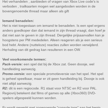
Het verhandelen , aanbieden of vragen van Xbox Live code's is
verboden , trailkaarten mogen wel aangeboden worden in de
bovengenoemde thread maar alleen als gift
Iemand benadelen:
Het is niet toegestaan om iemand te benadelen. Is een spel ergens
anders goedkoper dan dat iemand in zijn thread vraagt, dan hoef je
dat niet aan te geven in zijn thread. Dergelijke prijsaanvallen kan je
hoogstens per PM mededelen. Alleen reageren als je een serieus
bod hebt. Andere (nutteloze) reacties zullen worden verwijderd.
Herhaling van dit gedrag kan resulteren in een OW.
Veel voorkomende termen:
Pack-versie:
een spel dat bij de Xbox zat. Geen doosje, wel
handleiding aanwezig.
Promo-versie:
een speciale promotieversie van het spel. Het spel
is geheel speelbaar, maar er zit geen handleiding bij. Doosje is ook
niet altijd aanwezig.
R2:
dit is een regiocode. R1 staat voor NTSC en R2 voor PAL.
Regiovrij betekent dat films of games op alle (Xbox360) DVD-
spelers afgespeeld kunnen worden.​
Er wordt gewerkt met zogenoemde "console tags" aan het begin