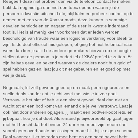
Reageert deze niet probeer dan via de telefoon contact te maken.
Lukt dat nog niet ga dan niet een topic openen waarin je de
persoon in kwestie uitscheld etc, blijf kalm en probeer contact op te
nemen met een van de Xbazar mods, deze kunnen in sommige
gevallen bemiddelen en nagaan of de user in kwestie inderdaad
fout is. Het is al menig keer voorkomen dat er leden werden
beschuldigd van fraude waar een logische verklaring voor bleek te
zijn. Is de deal officieel mis gelopen, of ging het niet helemaal naar
wens dan kun je altijd de andere gebruikers hiervan op de hoogte
stellen door de persoon in je ondertitel of XBW profiel te zetten. Er
zijn helaas gevallen bekend waarvan de dealers nooit hun geld of
spel hebben gezien, laat jou dit niet gebeuren en let goed op met
wie je dealt.
Nogmaals, let zelf gewoon goed op en maak geen rigoureuze en
snelle deals zonder dat je echt weet met wie je in zee gaat.
Vertrouw je het niet of heb je een slecht gevoel, deal dan
niet
en
wacht tot er een bod komt van iemand die je wel vertrouwt. Laat je
ook niet door anderen opjagen,
jij
maakt een bod/verkoopt iets, en
jij bepaalt hoe je dat doet. Als iemand je bijvoorbeeld op gaat jagen
met het bericht dat het binnen 24 uur rond moet zijn, neem dan
vooral geen overhaaste beslissingen maar blijf bij je eigen schema.
Deal wanneer jij er tevreden mee bent en een goed gevoel hebt