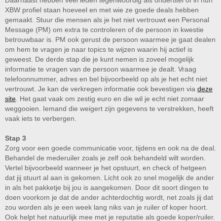
Daarnaast hebben veel leden tegenwoordig als ondertitel of in hun
XBW profiel staan hoeveel en met wie ze goede deals hebben
gemaakt. Stuur die mensen als je het niet vertrouwt een Personal
Message (PM) om extra te controleren of de persoon in kwestie
betrouwbaar is. PM ook gerust de persoon waarmee je gaat dealen
om hem te vragen je naar topics te wijzen waarin hij actief is
geweest. De derde stap die je kunt nemen is zoveel mogelijk
informatie te vragen van de persoon waarmee je dealt. Vraag
telefoonnummer, adres en bel bijvoorbeeld op als je het echt niet
vertrouwt. Je kan de verkregen informatie ook bevestigen via
deze
site
. Het gaat vaak om zestig euro en die wil je echt niet zomaar
weggooien. Iemand die weigert zijn gegevens te verstrekken, heeft
vaak iets te verbergen.
Stap 3
Zorg voor een goede communicatie voor, tijdens en ook na de deal.
Behandel de mederuiler zoals je zelf ook behandeld wilt worden.
Vertel bijvoorbeeld wanneer je het opstuurt, en check of hetgeen
dat jij stuurt al aan is gekomen. Licht ook zo snel mogelijk de ander
in als het pakketje bij jou is aangekomen. Door dit soort dingen te
doen voorkom je dat de ander achterdochtig wordt, net zoals jij dat
zou worden als je een week lang niks van je ruiler of koper hoort.
Ook helpt het natuurlijk mee met je reputatie als goede koper/ruiler.