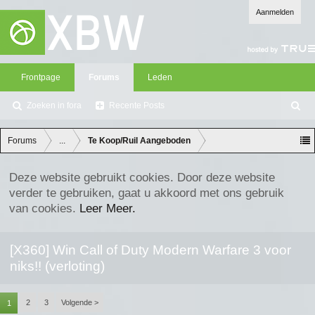
Aanmelden
Frontpage
Forums
Leden
Zoeken in fora
Recente Posts
Z
oe
ke
Forums
...
Te Koop/Ruil Aangeboden
n
Deze website gebruikt cookies. Door deze website
verder te gebruiken, gaat u akkoord met ons gebruik
van cookies.
Leer Meer.
[X360] Win Call of Duty Modern Warfare 3 voor
niks!! (verloting)
2
3
Volgende >
1