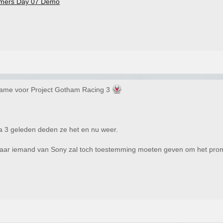
amers Day 07 Demo
lame voor Project Gotham Racing 3
2 a 3 geleden deden ze het en nu weer.
maar iemand van Sony zal toch toestemming moeten geven om het prom