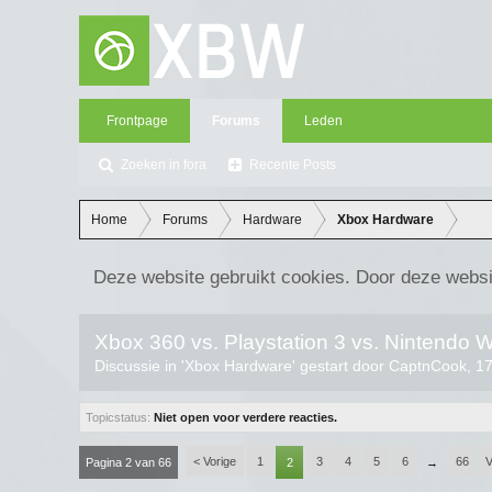
Frontpage
Forums
Leden
Zoeken in fora
Recente Posts
Home
Forums
Hardware
Xbox Hardware
Deze website gebruikt cookies. Door deze websi
Xbox 360 vs. Playstation 3 vs. Nintendo Wi
Discussie in '
Xbox Hardware
' gestart door
CaptnCook
,
17
Topicstatus:
Niet open voor verdere reacties.
< Vorige
1
3
4
5
6
66
V
Pagina 2 van 66
2
→