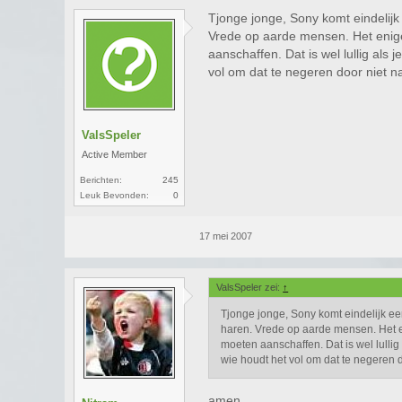
Tjonge jonge, Sony komt eindelij
Vrede op aarde mensen. Het enige 
aanschaffen. Dat is wel lullig als
vol om dat te negeren door niet n
ValsSpeler
Active Member
Berichten:
245
Leuk Bevonden:
0
17 mei 2007
ValsSpeler zei:
↑
Tjonge jonge, Sony komt eindelijk e
haren. Vrede op aarde mensen. Het en
moeten aanschaffen. Dat is wel lulli
wie houdt het vol om dat te negeren 
amen.