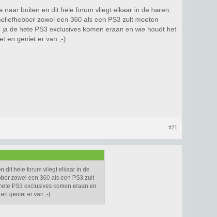
ar buiten en dit hele forum vliegt elkaar in de haren.
ameliefhebber zowel een 360 als een PS3 zult moeten
aar ja de hete PS3 exclusives komen eraan en wie houdt het
 en geniet er van ;-)
#21
it hele forum vliegt elkaar in de
bber zowel een 360 als een PS3 zult
de hete PS3 exclusives komen eraan en
n geniet er van ;-)