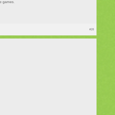
de games.
#28