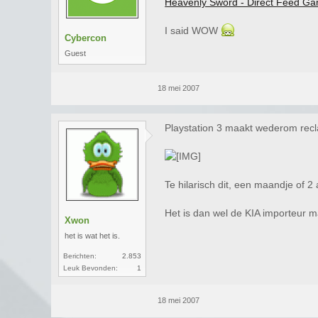
Heavenly Sword - Direct Feed G
I said WOW
Cybercon
Guest
18 mei 2007
Playstation 3 maakt wederom rec
Te hilarisch dit, een maandje of 
Het is dan wel de KIA importeur 
Xwon
het is wat het is.
Berichten:
2.853
Leuk Bevonden:
1
18 mei 2007