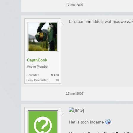
17 mei 2007
Er staan inmiddels wat nieuwe za
CaptnCook
Active Member
Berichten:
8.478
Leuk Bevonden:
10
17 mei 2007
Het is toch ingame