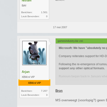
Nitram
BiA!
Berichten:
1.501
Leuk Bevonden:
0
17 mei 2007
gamesindustry.biz zei:
Microsoft: We have "absolutely no p
Company reiterates support for HD-
Following the re-emergence of rumour
support any other optical formats.
Arjan
Rumours began back in January when 
XBW.nl VIP
rumours appear to have been refuelle
XBW.nl VIP
appear to exist.
Bron
Berichten:
7.207
"We're fully committed to HD-DVD a
Leuk Bevonden:
3
MS overweegt (voorlopig?) geen B
"We firmly stand behind the HD-DVD f
ray support are incorrect," detailed 