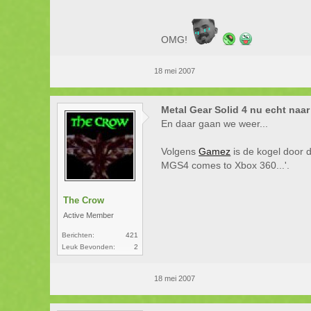
OMG!
18 mei 2007
Metal Gear Solid 4 nu echt naar
En daar gaan we weer...
Volgens
Gamez
is de kogel door d
MGS4 comes to Xbox 360...'.
The Crow
Active Member
Berichten:
421
Leuk Bevonden:
2
18 mei 2007