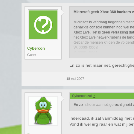
Microsoft geeft Xbox 360 hackers 
Microsoft is vandaag begonnen met
gehackte console kunnen nog wel het 
Xbox Live. Het is geen verrassing dat
het Xbox Live netwerk tijdens de lan
Gebande mensen krijgen de volgend
W: 0000- 000B
Cybercon
X: 0000 - F001
Guest
Y: 00A8 - 6820
Z: 8015 - 190D
En zo is het maar net, gerechtighe
18 mei 2007
Cybercon zei:
↑
En zo is het maar net, gerechtigheid v
Inderdaad, ik zat vanmiddag met e
Vond ik wel erg raar en wat mij 