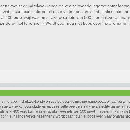
k eens met zeer indrukwekkende en veelbelovende ingame gamefootage na
wat je kunt concluderen uit deze vette beelden is dat je als echte g
 je al 400 euro kwijt was en straks weer iets van 500 moet inleveren m
aar de winkel te rennen? Wordt daar nou niet boos over maar omarm het
ens met zeer indrukwekkende en veelbelovende ingame gamefootage naar buiten en d
ige wat je kunt concluderen uit deze vette beelden is dat je als echte gameliefhe
g als je al 400 euro kwijt was en straks weer iets van 500 moet inleveren maar ja 
door niet naar de winkel te rennen? Wordt daar nou niet boos over maar omarm het e