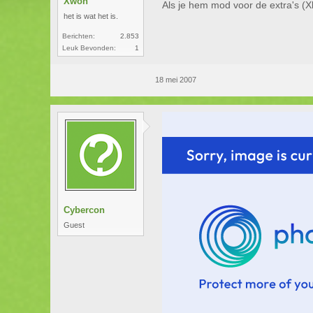
Xwon
Als je hem mod voor de extra's (X
het is wat het is.
Berichten:
2.853
Leuk Bevonden:
1
18 mei 2007
Cybercon
Guest