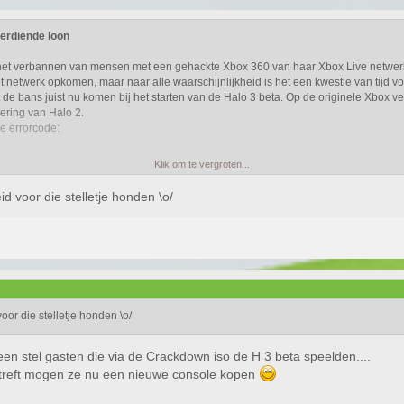
verdiende loon
 het verbannen van mensen met een gehackte Xbox 360 van haar Xbox Live netw
netwerk opkomen, maar naar alle waarschijnlijkheid is het een kwestie van tijd vo
 de bans juist nu komen bij het starten van de Halo 3 beta. Op de originele Xbox v
cering van Halo 2.
e errorcode:
Klik om te vergroten...
id voor die stelletje honden \o/
oor die stelletje honden \o/
en stel gasten die via de Crackdown iso de H 3 beta speelden....
betreft mogen ze nu een nieuwe console kopen