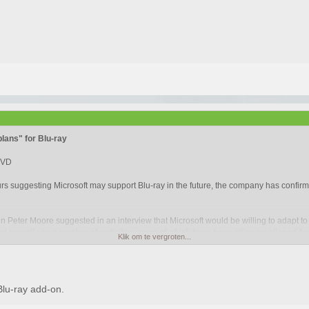
lans" for Blu-ray
DVD
s suggesting Microsoft may support Blu-ray in the future, the company has confirm
Peter Moore suggested in an interview that Microsoft would be willing to adapt 
d recently on a number of websites, some of which have been citing an alleged As
Klik om te vergroten...
nd have absolutely no plans to support other optical formats,"
confirmed Micros
lu-ray add-on.
ormat as the best choice for consumers. Current reports indicating that Microsoft 
the company.