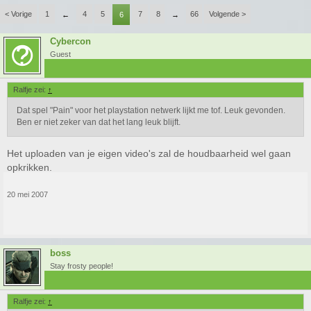
< Vorige
1
4
5
7
8
66
Volgende >
←
6
→
Cybercon
Guest
Ralfje zei:
↑
Dat spel "Pain" voor het playstation netwerk lijkt me tof. Leuk gevonden.
Ben er niet zeker van dat het lang leuk blijft.
Het uploaden van je eigen video's zal de houdbaarheid wel gaan
opkrikken.
20 mei 2007
boss
Stay frosty people!
Ralfje zei:
↑