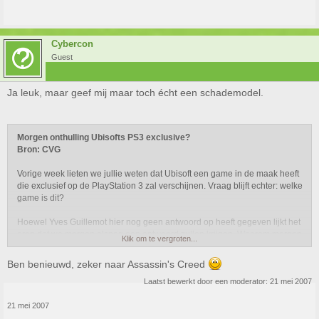
allemaal kunnen verwachten is nog onbekend, maar in elk geval heet
Polyphony dusdanig grote plannen dat ze zelfs de subtitel, The Real
Driving Simulator, hebben aangepast. Gran Turismo 5: Online Car Life
Cybercon
Simulator staat gepland voor een release in het voorjaar van 2008.
Guest
Ja leuk, maar geef mij maar toch écht een schademodel.
Morgen onthulling Ubisofts PS3 exclusive?
Bron: CVG
Vorige week lieten we jullie weten dat Ubisoft een game in de maak heeft
die exclusief op de PlayStation 3 zal verschijnen. Vraag blijft echter: welke
game is dit?
Hoewel Yves Guillemot hier nog geen antwoord op heeft gegeven lijkt het
erop dat we morgen alsnog een antwoord zullen krijgen. Waarom morgen
Klik om te vergroten...
vraag je? Morgen en overmorgen vind namelijk het Ubisoft Ubidays event
plaats, natuurlijk het ideale moment om je eigen games eens goed in het
Ben benieuwd, zeker naar Assassin's Creed
zonnetje te zetten.
Laatst bewerkt door een moderator:
21 mei 2007
Wat we in ieder geval weten is dat Assassin's Creed en Splinter Cell:
21 mei 2007
Conviction te zien zullen zijn, dus blijf Gamed in de gaten houden voor het