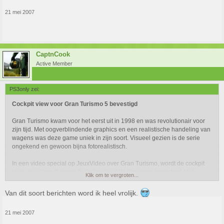
21 mei 2007
CaptnCook
Active Member
PS3only zei:
Cockpit view voor Gran Turismo 5 bevestigd
Gran Turismo kwam voor het eerst uit in 1998 en was revolutionair voor
zijn tijd. Met oogverblindende graphics en een realistische handeling van
wagens was deze game uniek in zijn soort. Visueel gezien is de serie
ongekend en gewoon bijna fotorealistisch.
In een video special op JeuxVideo over Gran Turismo, wordt de cockpit
view voor Gran Turismo 5: Online Car Life Simulator bevestigd. Het
Klik om te vergroten...
meeste van de footage is Gran Turismo 4 en GTHD, maar in het midden
van de video zie je dat er aan een cockpit model voor de Mercedes 300
Van dit soort berichten word ik heel vrolijk.
SL wordt gewerkt. Tevens bevestigd Kazunori van Polyphony Digital dat
het vijfde deel cockpit views ondersteunt.
21 mei 2007
Verder kun je in Gran Turismo 5 eindelijk online racen. Wat we online