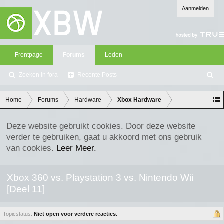
Aanmelden
Frontpage
Forums
Leden
Zoeken in fora
Recente Posts
Z
oe
ke
Home
Forums
Hardware
Xbox Hardware
n
Deze website gebruikt cookies. Door deze website
verder te gebruiken, gaat u akkoord met ons gebruik
van cookies.
Leer Meer.
Xbox 360 vs. Playstation 3 vs. Nintendo Wii
[Deel 11]
Topicstatus:
Niet open voor verdere reacties.