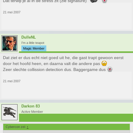
Dat terwijl je al in de stress zit (zie signature)
21 mei 2007
DulleNL
I'm a little teapot
Magic Member
Dat ziet er dus echt niet goed uit he, die gast trapt gewoon eerst
door het hoofd heen, en daarna valt die andere pas
Zeer slechte collission detection dus. Baggergame dus
21 mei 2007
Darkon 83
Active Member
Cybercon zei:
↑