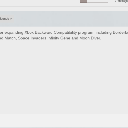
7 stem(
lgende >
 ever expanding Xbox Backward Compatibility program, including Borde
ted Match, Space Invaders Infinity Gene and Moon Diver.