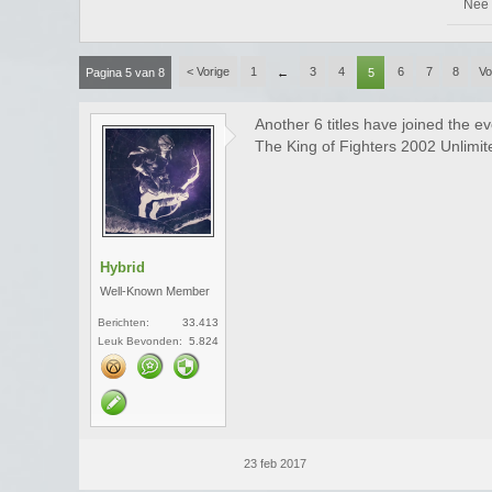
Nee
< Vorige
1
3
4
6
7
8
Vo
Pagina 5 van 8
←
5
Another 6 titles have joined the
The King of Fighters 2002 Unlimi
Hybrid
Well-Known Member
Berichten:
33.413
Leuk Bevonden:
5.824
23 feb 2017