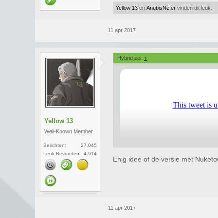
Yellow 13
en
AnubisNefer
vinden dit leuk.
11 apr 2017
Hybrid zei:
↑
Yellow 13
Well-Known Member
Berichten:
27.045
Leuk Bevonden:
4.914
Enig idee of de versie met Nuketo
11 apr 2017