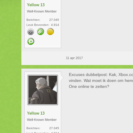
Yellow 13
Well-Known Member
Berichten:
27.045
Leuk Bevonden:
4.914
11 apr 2017
Excuses dubbelpost: Kak, Xbox.co
vinden. Wat moet ik doen om hem t
One online te zetten?
Yellow 13
Well-Known Member
Berichten:
27.045