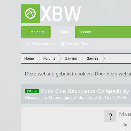
Frontpage
Forums
Leden
Zoeken in fora
Recente Posts
Home
Forums
Gaming
Games
Deze website gebruikt cookies. Door deze websi
Xbox One Backwards Compatibility 
[XOne]
Discussie in '
Games
' gestart door
Arno S.
,
15 okt 2016
.
?
Maak
Ja