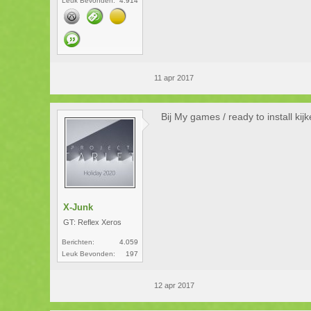
Leuk Bevonden:
4.914
11 apr 2017
Bij My games / ready to install kijk
X-Junk
GT: Reflex Xeros
Berichten:
4.059
Leuk Bevonden:
197
12 apr 2017