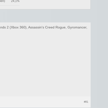
men)
24,1%
rlands 2 (Xbox 360), Assassin's Creed Rogue, Gyromancer,
#81