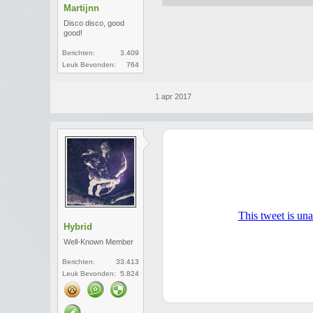
Martijnn
Disco disco, good
good!
Berichten:
3.409
Leuk Bevonden:
764
1 apr 2017
Hybrid
Well-Known Member
Berichten:
33.413
Leuk Bevonden:
5.824