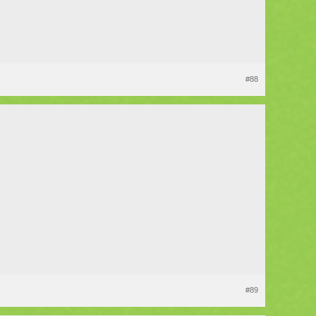
#88
#89