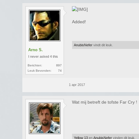
Added!
AnubisNefer
vindt dit leuk.
Arno S.
I never asked 4 this
Berichten:
897
Leuk Bevonden:
74
1 apr 2017
Wat mij betreft de tofste Far Cry !
Yellow 13
en
AnubisNefer
vinden dit leuk.