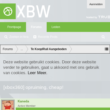
Aanmelden
Frontpage
Forums
Leden
Zoeken in fora
Recente Posts
Z
oe
ke
Forums
...
Te Koop/Ruil Aangeboden
n
Deze website gebruikt cookies. Door deze website
verder te gebruiken, gaat u akkoord met ons gebruik
van cookies.
Leer Meer.
[xbox360] opruiming, cheap!
Kaneda
Active Member