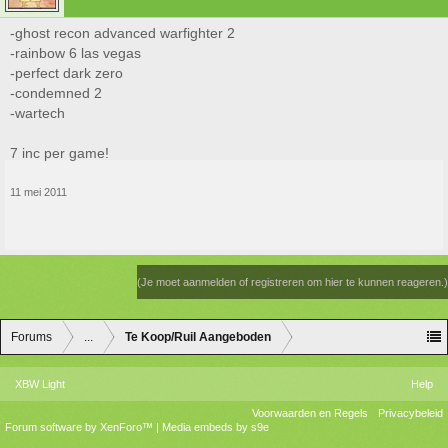
-ghost recon advanced warfighter 2
-rainbow 6 las vegas
-perfect dark zero
-condemned 2
-wartech
7 inc per game!
11 mei 2011
(Je moet aanmelden of registreren om hier te kunnen reageren.)
Forums
...
Te Koop/Ruil Aangeboden
XBW Light
Help
Voorwaarden en Regels
Privacybeleid
Forum software by XenForo™
|
Media embeds by s9e