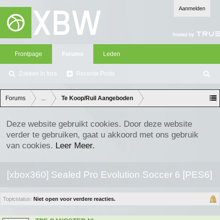
Aanmelden
Frontpage
Forums
Leden
Zoeken in fora
Recente Posts
Z
oe
ke
Forums
...
Te Koop/Ruil Aangeboden
n
Deze website gebruikt cookies. Door deze website
verder te gebruiken, gaat u akkoord met ons gebruik
van cookies.
Leer Meer.
[xbox360] Sealed Pro Evolution Soccer 6 [PES6]
Topicstatus:
Niet open voor verdere reacties.