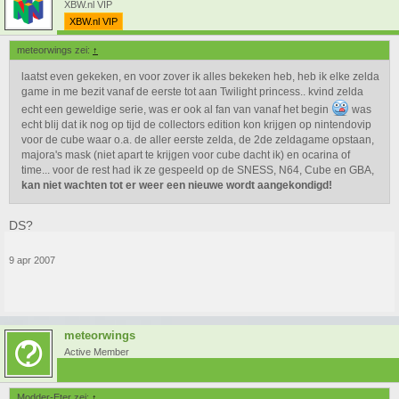
XBW.nl VIP
XBW.nl VIP
meteorwings zei:
↑
laatst even gekeken, en voor zover ik alles bekeken heb, heb ik elke zelda
game in me bezit vanaf de eerste tot aan Twilight princess.. kvind zelda
echt een geweldige serie, was er ook al fan van vanaf het begin
was
echt blij dat ik nog op tijd de collectors edition kon krijgen op nintendovip
voor de cube waar o.a. de aller eerste zelda, de 2de zeldagame opstaan,
majora's mask (niet apart te krijgen voor cube dacht ik) en ocarina of
time... voor de rest had ik ze gespeeld op de SNESS, N64, Cube en GBA,
kan niet wachten tot er weer een nieuwe wordt aangekondigd!
DS?
9 apr 2007
meteorwings
Active Member
Modder-Eter zei:
↑