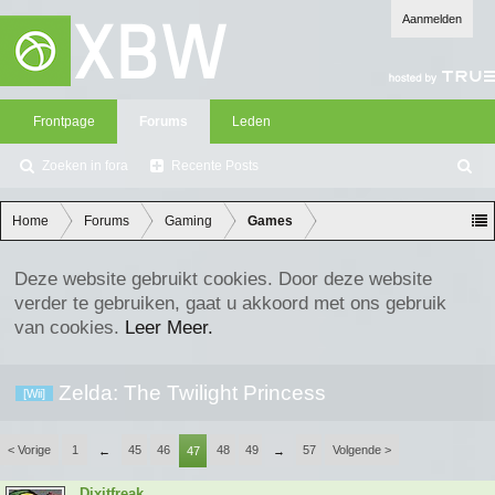
Aanmelden
Frontpage
Forums
Leden
Zoeken in fora
Recente Posts
Z
oe
ke
Home
Forums
Gaming
Games
n
Deze website gebruikt cookies. Door deze website
verder te gebruiken, gaat u akkoord met ons gebruik
van cookies.
Leer Meer.
Zelda: The Twilight Princess
[Wii]
< Vorige
1
45
46
48
49
57
Volgende >
←
47
→
Dixitfreak