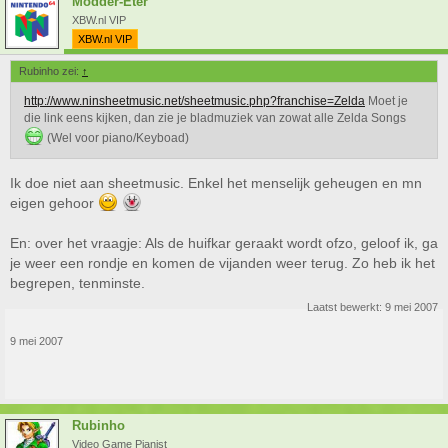
Modder-Eter
XBW.nl VIP
XBW.nl VIP
Rubinho zei:
↑
http://www.ninsheetmusic.net/sheetmusic.php?franchise=Zelda
Moet je
die link eens kijken, dan zie je bladmuziek van zowat alle Zelda Songs
(Wel voor piano/Keyboad)
Ik doe niet aan sheetmusic. Enkel het menselijk geheugen en mn
eigen gehoor
En: over het vraagje: Als de huifkar geraakt wordt ofzo, geloof ik, ga
je weer een rondje en komen de vijanden weer terug. Zo heb ik het
begrepen, tenminste.
Laatst bewerkt:
9 mei 2007
9 mei 2007
Rubinho
Video Game Pianist