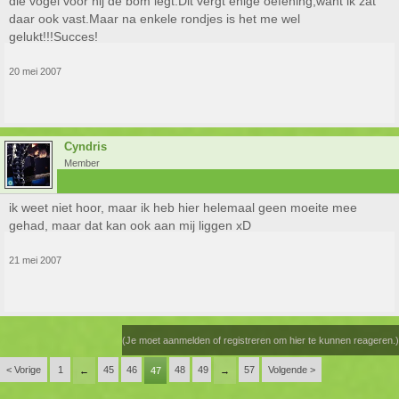
die vogel voor hij de bom legt.Dit vergt enige oefening,want ik zat
daar ook vast.Maar na enkele rondjes is het me wel
gelukt!!!Succes!
20 mei 2007
Cyndris
Member
ik weet niet hoor, maar ik heb hier helemaal geen moeite mee
gehad, maar dat kan ook aan mij liggen xD
21 mei 2007
(Je moet aanmelden of registreren om hier te kunnen reageren.)
< Vorige
1
45
46
48
49
57
Volgende >
←
47
→