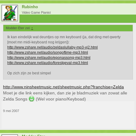
Rubinho
Video Game Pianist
Modder-Eter zei:
↑
Ik kan eindelijk wat deuntjes op mn keyboard (ja, dat ding met qwerty
[moet mn midi-keyboard nog krijgen]):
http://www.zshare.net/audio/zeldaslullaby-mp3-vj2.html
http://www.zshare.net/audio/songoftime-mp3.html
http://www.zshare.net/audio/eponassong-mp3.html
http://www.zshare.net/audio/forestgeval-mp3.html
Op zich zijn ze best simpel
http://www.ninsheetmusic.net/sheetmusic.php?franchise=Zelda
Moet je die link eens kijken, dan zie je bladmuziek van zowat alle
Zelda Songs
(Wel voor piano/Keyboad)
9 mei 2007