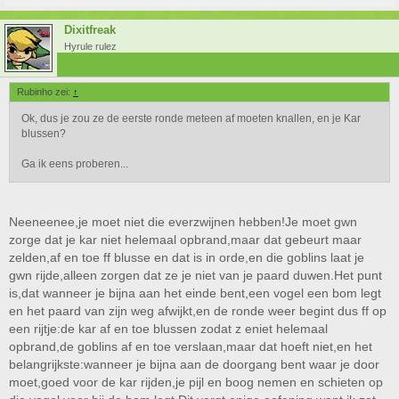
Dixitfreak
Hyrule rulez
Rubinho zei:
↑
Ok, dus je zou ze de eerste ronde meteen af moeten knallen, en je Kar
blussen?
Ga ik eens proberen...
Neeneenee,je moet niet die everzwijnen hebben!Je moet gwn
zorge dat je kar niet helemaal opbrand,maar dat gebeurt maar
zelden,af en toe ff blusse en dat is in orde,en die goblins laat je
gwn rijde,alleen zorgen dat ze je niet van je paard duwen.Het punt
is,dat wanneer je bijna aan het einde bent,een vogel een bom legt
en het paard van zijn weg afwijkt,en de ronde weer begint dus ff op
een rijtje:de kar af en toe blussen zodat z eniet helemaal
opbrand,de goblins af en toe verslaan,maar dat hoeft niet,en het
belangrijkste:wanneer je bijna aan de doorgang bent waar je door
moet,goed voor de kar rijden,je pijl en boog nemen en schieten op