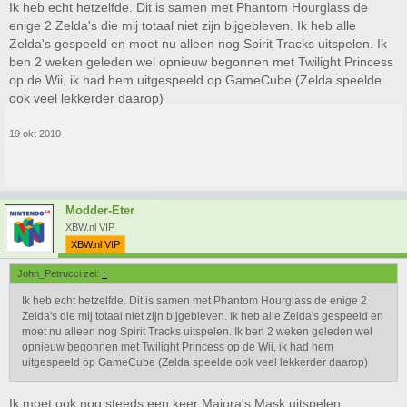
Ik heb echt hetzelfde. Dit is samen met Phantom Hourglass de
enige 2 Zelda's die mij totaal niet zijn bijgebleven. Ik heb alle
Zelda's gespeeld en moet nu alleen nog Spirit Tracks uitspelen. Ik
ben 2 weken geleden wel opnieuw begonnen met Twilight Princess
op de Wii, ik had hem uitgespeeld op GameCube (Zelda speelde
ook veel lekkerder daarop)
19 okt 2010
Modder-Eter
XBW.nl VIP
XBW.nl VIP
John_Petrucci zei:
↑
Ik heb echt hetzelfde. Dit is samen met Phantom Hourglass de enige 2
Zelda's die mij totaal niet zijn bijgebleven. Ik heb alle Zelda's gespeeld en
moet nu alleen nog Spirit Tracks uitspelen. Ik ben 2 weken geleden wel
opnieuw begonnen met Twilight Princess op de Wii, ik had hem
uitgespeeld op GameCube (Zelda speelde ook veel lekkerder daarop)
Ik moet ook nog steeds een keer Majora's Mask uitspelen.