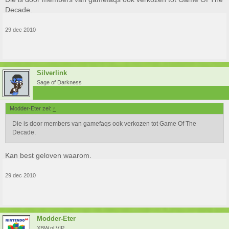
Decade.
29 dec 2010
Silverlink
Sage of Darkness
Modder-Eter zei:
↑
Die is door members van gamefaqs ook verkozen tot Game Of The
Decade.
Kan best geloven waarom.
29 dec 2010
Modder-Eter
XBW.nl VIP