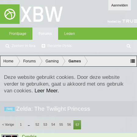
Aanmelden
Frontpage
Forums
Leden
Zoeken in fora
Recente Posts
Z
oe
ke
Home
Forums
Gaming
Games
n
Deze website gebruikt cookies. Door deze website
verder te gebruiken, gaat u akkoord met ons gebruik
van cookies.
Leer Meer.
Zelda: The Twilight Princess
[Wii]
< Vorige
1
52
53
54
55
56
←
57
Cyndris