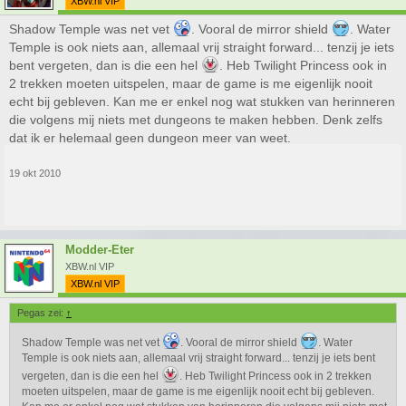
XBW.nl VIP
Shadow Temple was net vet
. Vooral de mirror shield
. Water
Temple is ook niets aan, allemaal vrij straight forward... tenzij je iets
bent vergeten, dan is die een hel
. Heb Twilight Princess ook in
2 trekken moeten uitspelen, maar de game is me eigenlijk nooit
echt bij gebleven. Kan me er enkel nog wat stukken van herinneren
die volgens mij niets met dungeons te maken hebben. Denk zelfs
dat ik er helemaal geen dungeon meer van weet.
19 okt 2010
Modder-Eter
XBW.nl VIP
XBW.nl VIP
Pegas zei:
↑
Shadow Temple was net vet
. Vooral de mirror shield
. Water
Temple is ook niets aan, allemaal vrij straight forward... tenzij je iets bent
vergeten, dan is die een hel
. Heb Twilight Princess ook in 2 trekken
moeten uitspelen, maar de game is me eigenlijk nooit echt bij gebleven.