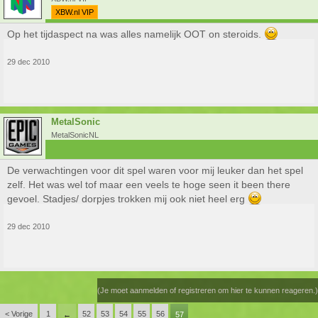
XBW.nl VIP
Op het tijdaspect na was alles namelijk OOT on steroids.
29 dec 2010
MetalSonic
MetalSonicNL
De verwachtingen voor dit spel waren voor mij leuker dan het spel
zelf. Het was wel tof maar een veels te hoge seen it been there
gevoel. Stadjes/ dorpjes trokken mij ook niet heel erg
29 dec 2010
(Je moet aanmelden of registreren om hier te kunnen reageren.)
< Vorige
1
52
53
54
55
56
←
57