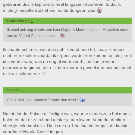
gebeuren dus ik liep overal heel langzaam doorheen, totdat ik
eindelijk besefte dat het een echte dungeon was
Modder-Eter zei:
↑
Ik moet ook nog steeds een keer Majora's Mask uitspelen. Misschien eens
van de Virtual Console trekken.
Ik snapte echt niks van dat spel. Ik vond hem tof, maar ik moest
echt uren zoeken voordat ik ergens verder kon komen, en als je net
iets verder was, was de dag al weer voorbij en kon je weer
overnieuw beginnen ofzo. Ik ben voor mn gevoel dan ook helemaal
niet ver gekomen >_<"
Pegas zei:
↑
Echt? Wat is de Shadow Temple dan weer?
Dacht dat dat Palace of Twilight was, waar je steeds zo'n bol moest
halen en dat er zo'n hand achter je aan kwam. Vond dat donkere
sfeertje helemaal niks. Dat is de op 1 na laatste tempel, de laatste
voordat je Hyrule Castle in gaat.