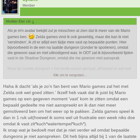
Member
Modder-Eter zei:
↑
Als je m'n avatar bekijkt zul je misschien al zien dat ik meer van de Mario
games ben.
Zelda games vind ik ook geweldig, maar die kan ik niet
'verslinden', ik zit er altijd een tijdje mee vast op bepaalde punten. Hier
bijvoorbeeld in de een na laatste dungeon (zonder te spoileren), omdat
die gewoon saai en niet uitnodigend was. In OOT zat ik bijvoorbeeld tijden
vast in de Shadow Dungeon, omdat die me gewoon niet aansprak.
Maar de laatste dungeon + het einde waren geniaal, alhoewel er wel wat
herhaling van eerdere Zelda games in het eindgevecht zaten...
Klik om te vergroten...
Haha ik dacht 'als je zo'n fan bent van Mario games zal het met
Zelda ook wel goed zitten.' Ikzelf heb vaak dat ik juist bij Mario
games op een gegeven moment 'vast' kom te zitten omdat een
bepaald gedeelte me niet aanspreekt en ik dan niet meer
gemotiveerd ben om het weer op te pakken. Zelda games speel ik
dan in 1 ruk uit(hoewel ik soms wel uit frustratie een week niks doe
omdat ik vast zit*kuch*watertempel*kuch*).
Ik snap wat je bedoelt met dat je niet verder wil omdat bepaalde
dungeons je niet aanspreken. Dit heb bijna altijd bij 1 van de laatste