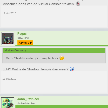
Misschien eens van de Virtual Console trekken.
19 okt 2010
Pegas
XBW.nl VIP
XBW.nl VIP
Modder-Eter zei:
↑
Mirror Shield was de Spirit Temple, hoor.
Echt? Wat is de Shadow Temple dan weer?
19 okt 2010
John_Petrucci
Active Member