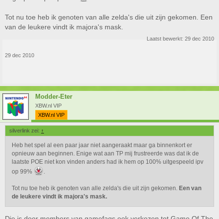
Tot nu toe heb ik genoten van alle zelda's die uit zijn gekomen. Een
van de leukere vindt ik majora's mask.
Laatst bewerkt:
29 dec 2010
29 dec 2010
Modder-Eter
XBW.nl VIP
XBW.nl VIP
silverlink zei:
↑
Heb het spel al een paar jaar niet aangeraakt maar ga binnenkort er
opnieuw aan beginnen. Enige wat aan TP mij frustreerde was dat ik de
laatste POE niet kon vinden anders had ik hem op 100% uitgespeeld ipv
op 99%
.
Tot nu toe heb ik genoten van alle zelda's die uit zijn gekomen.
Een van
de leukere vindt ik majora's mask.
Die is door members van gamefaqs ook verkozen tot Game Of The