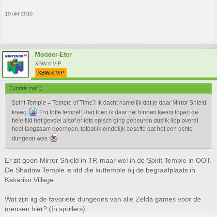
19 okt 2010
Modder-Eter
XBW.nl VIP
XBW.nl VIP
Cyndris zei:
↑
Spirit Temple = Temple of Time? Ik dacht namelijk dat je daar Mirror Shield
kreeg
Erg toffe tempel! Had toen ik daar net binnen kwam lopen de
hele tijd het gevoel alsof er iets episch ging gebeuren dus ik liep overal
heel langzaam doorheen, totdat ik eindelijk besefte dat het een echte
dungeon was
Er zit geen Mirror Shield in TP, maar wel in de Spirit Temple in OOT.
De Shadow Temple is idd die kuttemple bij de begraafplaats in
Kakariko Village.
Wat zijn iig de favoriete dungeons van alle Zelda games voor de
mensen hier? (In spoilers)