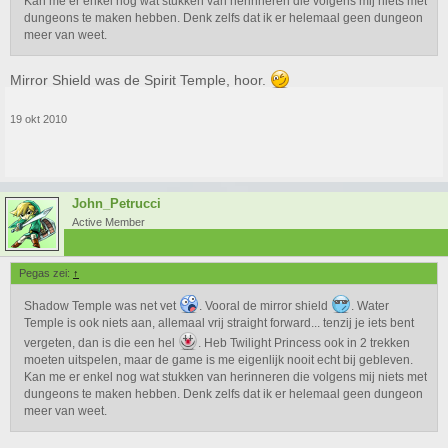
Kan me er enkel nog wat stukken van herinneren die volgens mij niets met
dungeons te maken hebben. Denk zelfs dat ik er helemaal geen dungeon
meer van weet.
Mirror Shield was de Spirit Temple, hoor.
19 okt 2010
John_Petrucci
Active Member
Pegas zei:
↑
Shadow Temple was net vet
. Vooral de mirror shield
. Water
Temple is ook niets aan, allemaal vrij straight forward... tenzij je iets bent
vergeten, dan is die een hel
. Heb Twilight Princess ook in 2 trekken
moeten uitspelen, maar de game is me eigenlijk nooit echt bij gebleven.
Kan me er enkel nog wat stukken van herinneren die volgens mij niets met
dungeons te maken hebben. Denk zelfs dat ik er helemaal geen dungeon
meer van weet.