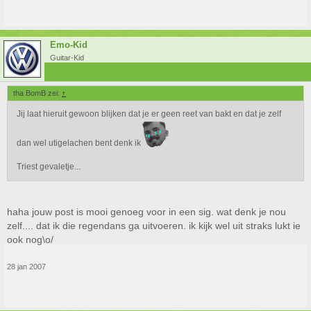
Emo-Kid
Guitar-Kid
tha BomB zei:
↑
Jij laat hieruit gewoon blijken dat je er geen reet van bakt en dat je zelf
dan wel utigelachen bent denk ik
Triest gevaletje...
haha jouw post is mooi genoeg voor in een sig. wat denk je nou
zelf.... dat ik die regendans ga uitvoeren. ik kijk wel uit straks lukt ie
ook nog\o/
28 jan 2007