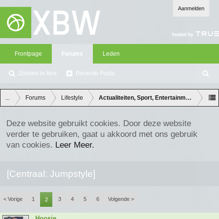
Aanmelden
Frontpage
Forums
Leden
Zoeken in fora
Recente Posts
Z
oe
ke
...
Forums
Lifestyle
Actualiteiten, Sport, Entertainment en Lifes
n
Deze website gebruikt cookies. Door deze website
verder te gebruiken, gaat u akkoord met ons gebruik
van cookies.
Leer Meer.
[Centraal: Jumpstyle]
< Vorige
1
3
4
5
6
Volgende >
2
Hoosie