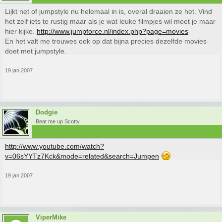
Lijkt net of jumpstyle nu helemaal in is, overal draaien ze het. Vind
het zelf iets te rustig maar als je wat leuke filmpjes wil moet je maar
hier kijke.
http://www.jumpforce.nl/index.php?page=movies
En het valt me trouwes ook op dat bijna precies dezelfde movies
doet met jumpstyle.
19 jan 2007
Dodgie
Beat me up Scotty
http://www.youtube.com/watch?
v=06sYYTz7Kck&mode=related&search=Jumpen
19 jan 2007
ViperMike