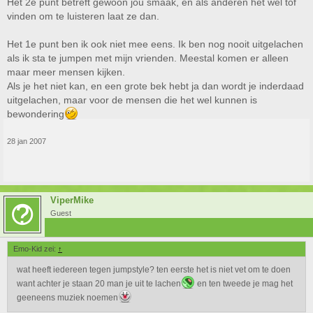
Het 2e punt betreft gewoon jou smaak, en als anderen het wel tof
vinden om te luisteren laat ze dan.
Het 1e punt ben ik ook niet mee eens. Ik ben nog nooit uitgelachen
als ik sta te jumpen met mijn vrienden. Meestal komen er alleen
maar meer mensen kijken.
Als je het niet kan, en een grote bek hebt ja dan wordt je inderdaad
uitgelachen, maar voor de mensen die het wel kunnen is
bewondering
28 jan 2007
ViperMike
Guest
Emo-Kid zei:
↑
wat heeft iedereen tegen jumpstyle? ten eerste het is niet vet om te doen
want achter je staan 20 man je uit te lachen
en ten tweede je mag het
geeneens muziek noemen