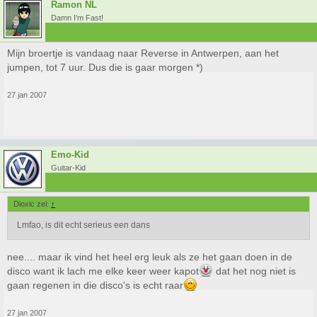
Ramon NL
Damn I'm Fast!
Mijn broertje is vandaag naar Reverse in Antwerpen, aan het
jumpen, tot 7 uur. Dus die is gaar morgen *)
27 jan 2007
Emo-Kid
Guitar-Kid
Dioxic zei:
↑
Lmfao, is dit echt serieus een dans
nee.... maar ik vind het heel erg leuk als ze het gaan doen in de
disco want ik lach me elke keer weer kapot
dat het nog niet is
gaan regenen in die disco's is echt raar
27 jan 2007