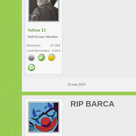
Yellow 13
Well-Known Member
Berichten:
27.045
Leuk Bevonden:
4.914
19 sep 2024
RIP BARCA