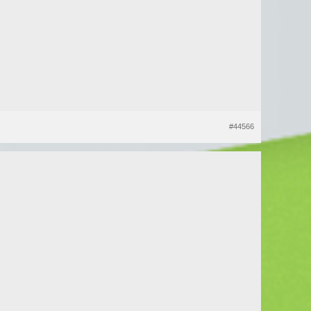
#44566