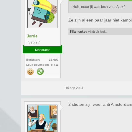
Huh, maar jij was toch voor Ajax?
Ze zijn al een paar jaar niet kam
Killamonkey
vindt dit leuk.
Jorrie
¯\_(ツ)_/¯
Moderator
Berichten:
18.607
Leuk Bevonden:
5.411
16 sep 2024
2 idioten zijn weer anti Amsterda