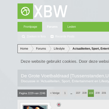
Frontpage
Forums
Leden
Zoeken in fora
Recente Posts
Home
Forums
Lifestyle
Actualiteiten, Sport, Enter
Deze website gebruikt cookies. Door deze websi
De Grote Voetbaldraad [Tussenstanden,Uit
Discussie in '
Actualiteiten, Sport, Entertainment en Lifest
< Vorige
1
Pagina 2229 van 2246
←
2227
2228
2230
2231
2229