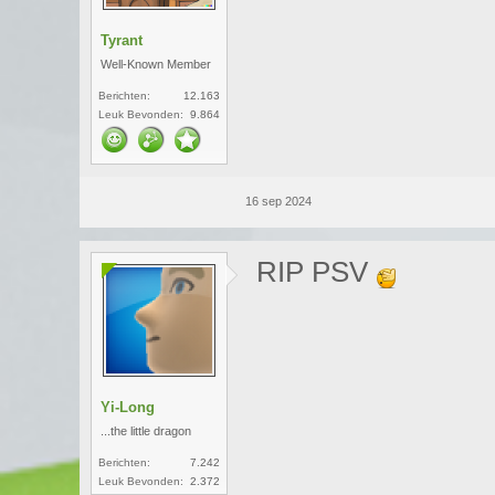
Tyrant
Well-Known Member
Berichten:
12.163
Leuk Bevonden:
9.864
16 sep 2024
RIP PSV
Yi-Long
...the little dragon
Berichten:
7.242
Leuk Bevonden:
2.372