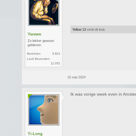
Yellow 13
vindt dit leuk.
Yerewn
Zo lekker gewoon
gebleven
Berichten:
3.821
Leuk Bevonden:
11.051
15 sep 2024
Ik was vorige week even in Amsterd
Yi-Long