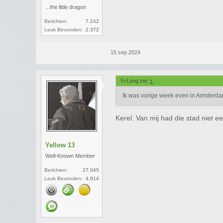
...the little dragon
Berichten:
7.242
Leuk Bevonden:
2.372
15 sep 2024
Yi-Long zei:
↑
Ik was vorige week even in Amsterdam.
Kerel. Van mij had die stad niet 
Yellow 13
Well-Known Member
Berichten:
27.045
Leuk Bevonden:
4.914