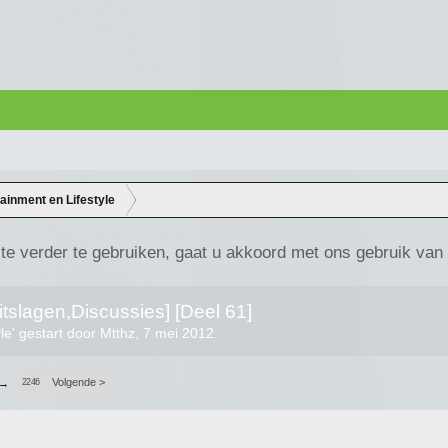
tainment en Lifestyle
te verder te gebruiken, gaat u akkoord met ons gebruik van
slagen,Discussies] [Deel 61]
yle
' gestart door
Mtthz
,
7 mei 2012
.
Volgende >
→
2246