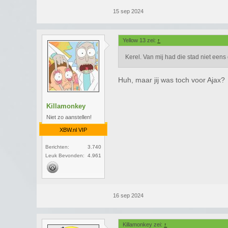
15 sep 2024
Yellow 13 zei:
↑
Kerel. Van mij had die stad niet een
Huh, maar jij was toch voor Ajax?
Killamonkey
Niet zo aanstellen!
XBW.nl VIP
Berichten:
3.740
Leuk Bevonden:
4.961
16 sep 2024
Killamonkey zei:
↑