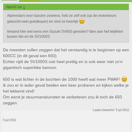
Viper62 zei:
↑
Alpinestars voor laarzen zowieso, heb ze zelf ook (op de motorbeurs
gekocht=veel goedkoper) en vind ze heerlijk
Iemand hier wel eens een Suzuki SV650 gereden? Ben aan het twijfelen
tussen die en de SV1000S
De meesten zullen zeggen dat het verstandig is te beginnen op een
600CC (in dit geval een 650)
Echter rijdt de SV1000S ook heel prettig en is ook weer niet zo'n
gigantisch superbike kannon.
650 is wat lichter in de bochten de 1000 heeft wat meer PWAF!
ik zou er in ieder geval beiden een keer proberen en kijken welke je
het lekkerst vind!
Om eerst je stuurmanskunsten te verbeteren zou ik toch de 650
zeggen.
Laatst bewerkt:
5 jul 2011
5 jul 2011