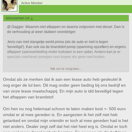
Active Member
dahouseman zei:
↑
@ Dagger: Waarom niet aftappen en daarna volgooien met diesel. Dan is
de verhouding al weer stukken voordeliger.
Jerry-can met slangetje werkt prima (als de auto er niet is tegen
'beveiligd'). Kan ook via de brandstof pomp (spanning opzetten) en ergens
aftappen (aanvoerleiding motor loshalen is een optie). Anders kan je er
speciale overhevel pompjes voor kopen die geen reet kosten.
Lijkt mij betere optie als het er gewoon doorheen rijden en hopen dat de
Klik om te vergroten...
motor zich niet verslikt of ergens vervuild
Omdat als ze merken dat ik aan een lease auto heb gesleutel ik
nog erger de lul ben. Dit mag onder geen beding bij ons bedrijf en
van onze lease maatschappij. En mijn auto is idd beveiligd tegen
het aftappen van brandstof.
Om hen nu nog helemaal schoon te laten maken kost +- 500 euro
omdat er al mee gereden is. En aangezien ik het zelf niet heb
getanked en omdat mijn vriendin er toch al mee gereden had is het
niet anders. Dealer zegt zelf dat het niet heel erg is. Omdat er toch