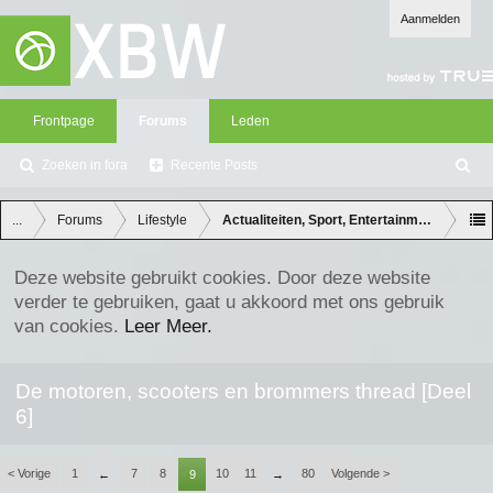
Aanmelden
Frontpage
Forums
Leden
Zoeken in fora
Recente Posts
Z
oe
ke
...
Forums
Lifestyle
Actualiteiten, Sport, Entertainment en Lifes
n
Deze website gebruikt cookies. Door deze website
verder te gebruiken, gaat u akkoord met ons gebruik
van cookies.
Leer Meer.
De motoren, scooters en brommers thread [Deel
6]
< Vorige
1
7
8
10
11
80
Volgende >
←
9
→