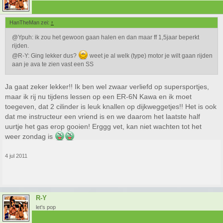
HanTheMan zei:
↑
@Ypuh: ik zou het gewoon gaan halen en dan maar ff 1,5jaar beperkt
rijden.
@R-Y: Ging lekker dus?
weet je al welk (type) motor je wilt gaan rijden
aan je ava te zien vast een SS
Ja gaat zeker lekker!! Ik ben wel zwaar verliefd op supersportjes,
maar ik rij nu tijdens lessen op een ER-6N Kawa en ik moet
toegeven, dat 2 cilinder is leuk knallen op dijkweggetjes!! Het is ook
dat me instructeur een vriend is en we daarom het laatste half
uurtje het gas erop gooien! Erggg vet, kan niet wachten tot het
weer zondag is
4 jul 2011
R-Y
let's pop