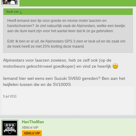
Ypuh zei:
↑
Heeft iemand een tip voor goede en mooie motor laarzen en
handschoenen? Je ziet natuurlijk vaak de Alpinestars, welke een beetje
aan de dure kant zijn voor het aantal keer dat ik ze ga gebruiken.
Edit: Ik ben er al uit, de Alpinestars GPS 3 zien er leuk uit en de zaak om
de hoek heeft ze met 25% korting deze maand.
Alpinestars voor laarzen zowieso, heb ze zelf ook (op de
motorbeurs gekocht=veel goedkoper) en vind ze heerlijk
Iemand hier wel eens een Suzuki SV650 gereden? Ben aan het
twijfelen tussen die en de SV1000S
5 jul 2011
HanTheMan
XBW.nl VIP
XBW.nl VIP