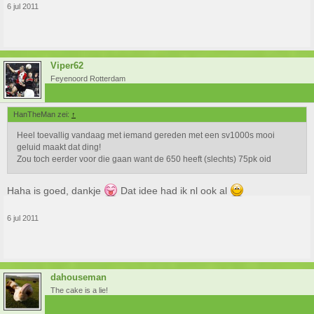
6 jul 2011
Viper62
Feyenoord Rotterdam
HanTheMan zei:
↑
Heel toevallig vandaag met iemand gereden met een sv1000s mooi
geluid maakt dat ding!
Zou toch eerder voor die gaan want de 650 heeft (slechts) 75pk oid
Haha is goed, dankje
Dat idee had ik nl ook al
6 jul 2011
dahouseman
The cake is a lie!