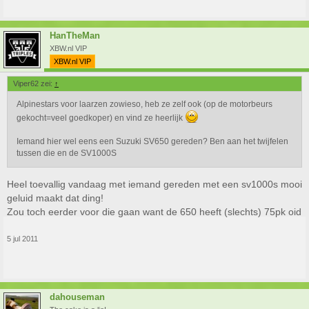
HanTheMan
XBW.nl VIP
XBW.nl VIP
Viper62 zei:
↑
Alpinestars voor laarzen zowieso, heb ze zelf ook (op de motorbeurs
gekocht=veel goedkoper) en vind ze heerlijk
Iemand hier wel eens een Suzuki SV650 gereden? Ben aan het twijfelen
tussen die en de SV1000S
Heel toevallig vandaag met iemand gereden met een sv1000s mooi
geluid maakt dat ding!
Zou toch eerder voor die gaan want de 650 heeft (slechts) 75pk oid
5 jul 2011
dahouseman