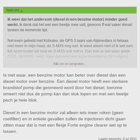
Ypuh zei:
↑
Ik weet dat het andersom (diesel in een benzine motor) minder goed
werkt.
Ik denk dat het wel een beetje mee valt, gewoon ff wat vaker diesel
tanken de komende tijd.
Net even gebeld met Kobutex, de GPS 3 laars van Alpinestars is helaas
niet meer in mijn maat, de S-MX5 nog wel. Ik weet alleen niet of ik wel een
full sport model wil (wat de S-MX5 ook niet is. Dan ben je wel weer gelijk
€150,- tot €200,- kwijt, maar dat moet een wijze investering zijn volgens
jullie?
Klik om te vergroten...
Is niet waar, een benzine motor kan beter over diesel dan een
diesel motor over benzine. Een diesel motor heeft een sterkere
brandstof pomp die gesmeerd word door het diesel, benzine
smeert niet dus de pomp kan dan stuk lopen en met een beetje
pech je hele blok.
Diesel in een benzine motor zal alleen iets meer roken (geen
roetfilter) en in enkele gevallen zullen de injectoren dicht gaan
zitten maar dat is met een flesje Forte engine clearer wel op te
lossen.
Laatst bewerkt:
6 jul 2011