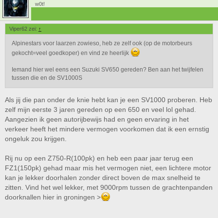
w0t!
Viper62 zei:
↑
Alpinestars voor laarzen zowieso, heb ze zelf ook (op de motorbeurs
gekocht=veel goedkoper) en vind ze heerlijk
Iemand hier wel eens een Suzuki SV650 gereden? Ben aan het twijfelen
tussen die en de SV1000S
Als jij die pan onder de knie hebt kan je een SV1000 proberen. Heb
zelf mijn eerste 3 jaren gereden op een 650 en veel lol gehad.
Aangezien ik geen autorijbewijs had en geen ervaring in het
verkeer heeft het mindere vermogen voorkomen dat ik een ernstig
ongeluk zou krijgen.
Rij nu op een Z750-R(100pk) en heb een paar jaar terug een
FZ1(150pk) gehad maar mis het vermogen niet, een lichtere motor
kan je lekker doorhalen zonder direct boven de max snelheid te
zitten. Vind het wel lekker, met 9000rpm tussen de grachtenpanden
doorknallen hier in groningen >