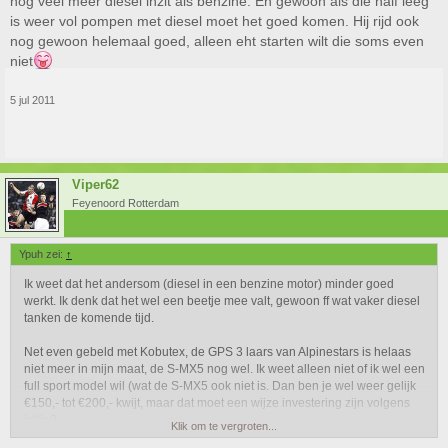
nog veel meer diesel inzit als benzine. En gewoon als die half leeg
is weer vol pompen met diesel moet het goed komen. Hij rijd ook
nog gewoon helemaal goed, alleen eht starten wilt die soms even
niet
5 jul 2011
Viper62
Feyenoord Rotterdam
Ypuh zei:
↑
Ik weet dat het andersom (diesel in een benzine motor) minder goed
werkt. Ik denk dat het wel een beetje mee valt, gewoon ff wat vaker diesel
tanken de komende tijd.
Net even gebeld met Kobutex, de GPS 3 laars van Alpinestars is helaas
niet meer in mijn maat, de S-MX5 nog wel. Ik weet alleen niet of ik wel een
full sport model wil (wat de S-MX5 ook niet is. Dan ben je wel weer gelijk
€150,- tot €200,- kwijt, maar dat moet een wijze investering zijn volgens
jullie?
Klik om te vergroten...