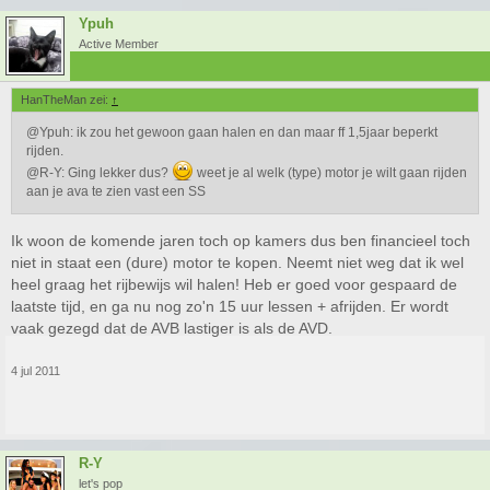
Ypuh
Active Member
HanTheMan zei:
↑
@Ypuh: ik zou het gewoon gaan halen en dan maar ff 1,5jaar beperkt
rijden.
@R-Y: Ging lekker dus?
weet je al welk (type) motor je wilt gaan rijden
aan je ava te zien vast een SS
Ik woon de komende jaren toch op kamers dus ben financieel toch
niet in staat een (dure) motor te kopen. Neemt niet weg dat ik wel
heel graag het rijbewijs wil halen! Heb er goed voor gespaard de
laatste tijd, en ga nu nog zo'n 15 uur lessen + afrijden. Er wordt
vaak gezegd dat de AVB lastiger is als de AVD.
4 jul 2011
R-Y
let's pop