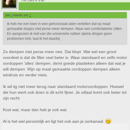
The cake is a lie!
pim_smeets zei:
↑
ik heb me een keer in een gehoorzaak laten vertellen dat op maat
gemaakte dopjes niet perse meer dempen. Maar wel comfortabeler zitten.
En aangezien ik met van die universele rubber alpine dingen geen
problemen heb, laat ik het daarbij.
Ze dempen niet perse meer nee. Dat klopt. Wat wel een groot
voordeel is dat de filter veel beter is. Waar standaard en zelfs motor
oordoppen 'alles' dempen, demt goede plastieken alleen dat wat je
wilt dempen. Mijn op maat gemaakte oordoppen dempen alleen
windruis en verder niets.
Ik wil iig niet meer terug naar standaard motoroordoppen. Hoewel
die hun werk ook doen is dit echt fijner. Je uitlaat komt ook beter tot
zijn recht.
Kost wat, maar dan heb je ook wat.
Al is het wel persoinlijk en ligt het ook aan je oorkanaal.
.