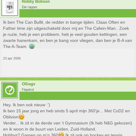
Robby Bobson
Die rapper.
Ik ben The Can Bullit, de redder in bange tijden. Claas Often en
Father time zijn uitgeschakeld door mij en The Cafein-Man.. Zoek
je ruzie, heb je een probleem, heb je veel gouden kettingen, een
zwarte hanenkam, en ben je bang voor vliegen, dan ben je B-A van
The A-Team.
23 apr 2006
Olliegv
Flapdrol
Hey. Ik ben ook nieuw :')
Ik ben 15 jaar jong en heb sinds 5 april mijn 360'je... Met CoD2 en
Oblivion
Verder... Ik zit in de derde van 't Gymnasium (Ik heb N&G gekozen)
en ik woon in de buurt van Leiden, Zuid-Holland.
Hobbys? Gamen op m'n 360
Ik zit ook op hockey en tennis