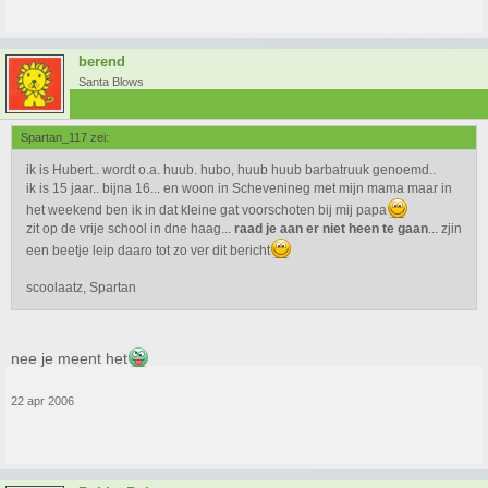
berend
Santa Blows
Spartan_117 zei:
ik is Hubert.. wordt o.a. huub. hubo, huub huub barbatruuk genoemd..
ik is 15 jaar.. bijna 16... en woon in Schevenineg met mijn mama maar in
het weekend ben ik in dat kleine gat voorschoten bij mij papa
zit op de vrije school in dne haag...
raad je aan er niet heen te gaan
... zjin
een beetje leip daaro tot zo ver dit bericht
scoolaatz, Spartan
nee je meent het
22 apr 2006