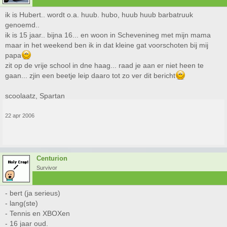
ik is Hubert.. wordt o.a. huub. hubo, huub huub barbatruuk
genoemd..
ik is 15 jaar.. bijna 16... en woon in Schevenineg met mijn mama
maar in het weekend ben ik in dat kleine gat voorschoten bij mij
papa
zit op de vrije school in dne haag... raad je aan er niet heen te
gaan... zjin een beetje leip daaro tot zo ver dit bericht
scoolaatz, Spartan
22 apr 2006
Centurion
Survivor
- bert (ja serieus)
- lang(ste)
- Tennis en XBOXen
- 16 jaar oud.