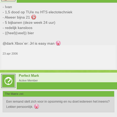
- Ivan
- 1,5 dood op TU/e nu HTS electotechniek
- Alweer bijna 21
- 5 bijbanen (deze week 24 uur)
- redelijk kansloos
- ((heel)(veel)) bier
@dark Xbox`er: Jrl is easy man
23 apr 2006
Perfect Mark
Active Member
The Matrix zei:
Een iemand stelt zich voor in opsommig en nu doet iedereen het ineens?
Lekker persoonlijk.