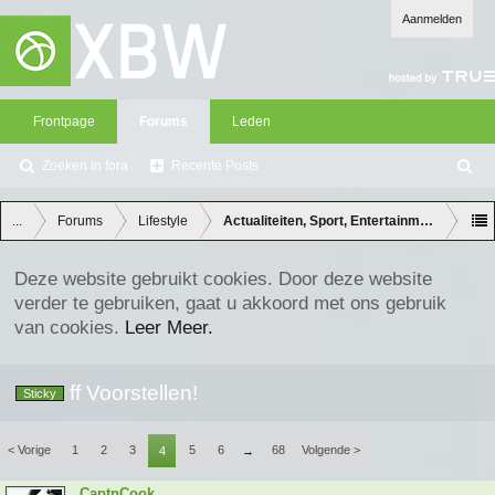
Aanmelden
Frontpage
Forums
Leden
Zoeken in fora
Recente Posts
Z
oe
ke
...
Forums
Lifestyle
Actualiteiten, Sport, Entertainment en Lifes
n
Deze website gebruikt cookies. Door deze website
verder te gebruiken, gaat u akkoord met ons gebruik
van cookies.
Leer Meer.
ff Voorstellen!
Sticky
< Vorige
1
2
3
5
6
68
Volgende >
4
→
CaptnCook