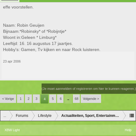
effe voorstellen.
Naam: Robin Geuijen
Bijnaam:*Robinsky* of *Robijntje*
Woont in:Geleen * Limburg*
Leeftijd: 16. 16 augustus 17 jaartjes.
Hobby's: Gamen, Tv kijken en naar Rock luisteren.
23 apr 2006
(Je moet aanmelden of registreren om hier te kunnen reageren.)
< Vorige
1
2
3
5
6
68
Volgende >
4
→
...
Forums
Lifestyle
Actualiteiten, Sport, Entertainment en Lifes
XBW Light
Help