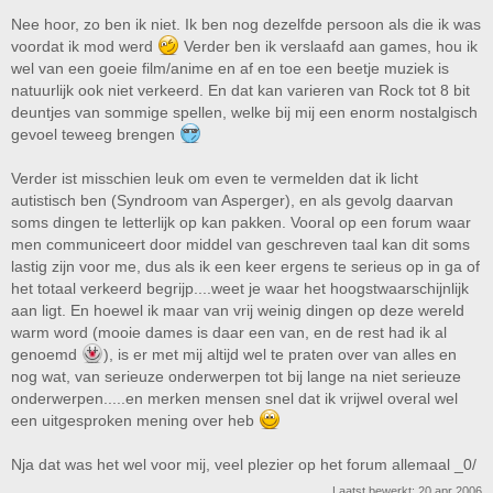
Nee hoor, zo ben ik niet. Ik ben nog dezelfde persoon als die ik was
voordat ik mod werd
Verder ben ik verslaafd aan games, hou ik
wel van een goeie film/anime en af en toe een beetje muziek is
natuurlijk ook niet verkeerd. En dat kan varieren van Rock tot 8 bit
deuntjes van sommige spellen, welke bij mij een enorm nostalgisch
gevoel teweeg brengen
Verder ist misschien leuk om even te vermelden dat ik licht
autistisch ben (Syndroom van Asperger), en als gevolg daarvan
soms dingen te letterlijk op kan pakken. Vooral op een forum waar
men communiceert door middel van geschreven taal kan dit soms
lastig zijn voor me, dus als ik een keer ergens te serieus op in ga of
het totaal verkeerd begrijp....weet je waar het hoogstwaarschijnlijk
aan ligt. En hoewel ik maar van vrij weinig dingen op deze wereld
warm word (mooie dames is daar een van, en de rest had ik al
genoemd
), is er met mij altijd wel te praten over van alles en
nog wat, van serieuze onderwerpen tot bij lange na niet serieuze
onderwerpen.....en merken mensen snel dat ik vrijwel overal wel
een uitgesproken mening over heb
Nja dat was het wel voor mij, veel plezier op het forum allemaal _0/
Laatst bewerkt:
20 apr 2006