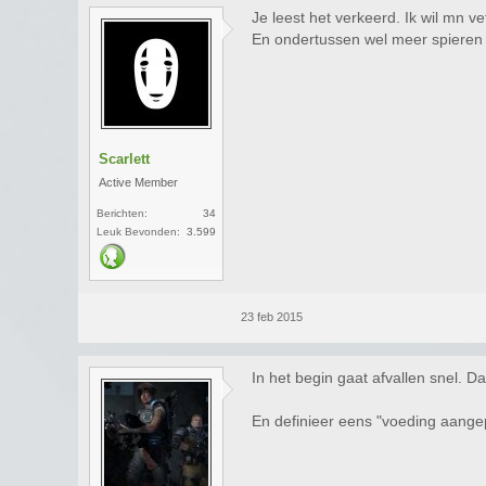
Je leest het verkeerd. Ik wil mn v
En ondertussen wel meer spieren k
Scarlett
Active Member
Berichten:
34
Leuk Bevonden:
3.599
23 feb 2015
In het begin gaat afvallen snel. D
En definieer eens "voeding aangepa