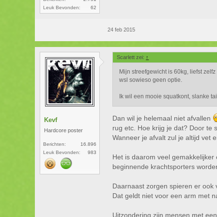
Leuk Bevonden:
62
24 feb 2015
Scarlett zei:
↑
Mijn streefgewicht is 60kg, liefst zel
wsl sowieso geen optie.
Ik wil een mooie squatkont, slanke t
Dan wil je helemaal niet afvallen
Kevf
rug etc. Hoe krijg je dat? Door te 
Hardcore poster
Wanneer je afvalt zul je altijd ve
Berichten:
16.896
Leuk Bevonden:
983
Het is daarom veel gemakkelijker 
beginnende krachtsporters worden
Daarnaast zorgen spieren er ook vo
Dat geldt niet voor een arm met n
Uitzondering zijn mensen met een 