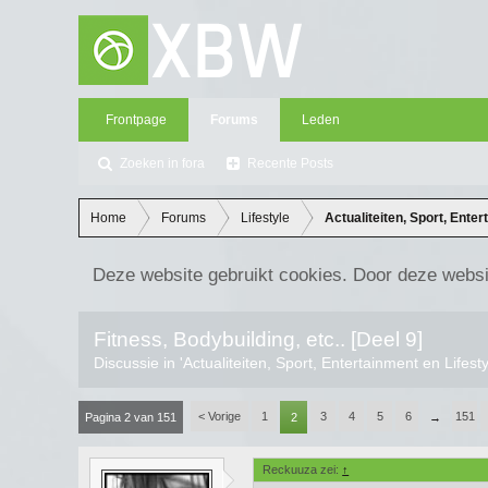
Frontpage
Forums
Leden
Zoeken in fora
Recente Posts
Home
Forums
Lifestyle
Actualiteiten, Sport, Enter
Deze website gebruikt cookies. Door deze websi
Fitness, Bodybuilding, etc.. [Deel 9]
Discussie in '
Actualiteiten, Sport, Entertainment en Lifest
< Vorige
1
3
4
5
6
151
Pagina 2 van 151
2
→
Reckuuza zei:
↑