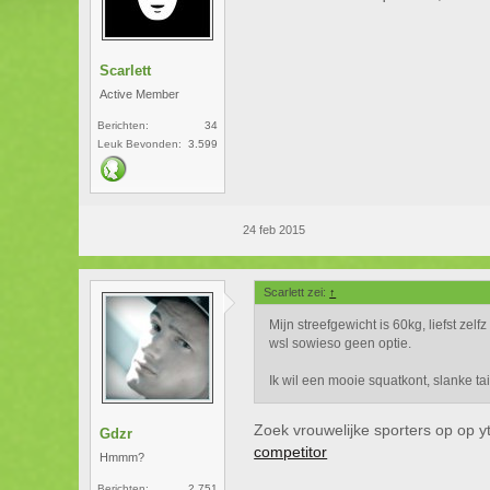
Scarlett
Active Member
Berichten:
34
Leuk Bevonden:
3.599
24 feb 2015
Scarlett zei:
↑
Mijn streefgewicht is 60kg, liefst zel
wsl sowieso geen optie.
Ik wil een mooie squatkont, slanke t
Zoek vrouwelijke sporters op op yt
Gdzr
competitor
Hmmm?
Berichten:
2.751