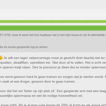
fz 57 of 58, maar ik weet niet hoe haalbaar dat is met mijn bouw en als ik uiteindel
aille en mooie gespierde rug en armen
Je wilt een lager vetpercentage maar je gewicht doet daarbij niet ter 
squatten, deadliften, optrekken etc. Niet door af te vallen. Het is echt v
t en spieren kwijt raken. Des te preciezer je dieet des te minder spierm
om eerst gewoon hard te gaan trainen en zorgen dat je sterker wordt. E
 vaak al wat droger, gewoon door te gaan trainen.
or dat het vet 'beter op zijn plek zit'. Een gespierde arm met een laa
auwelijks spiermassa en wel de nodige hoeveelheid vet.
hoog vet%. Als je al man ruim boven de 20% uit komt en als vrouw richt