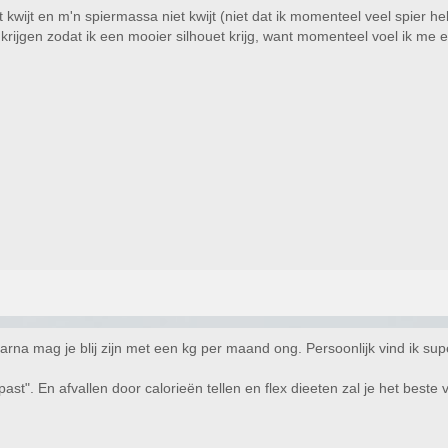
et kwijt en m'n spiermassa niet kwijt (niet dat ik momenteel veel spier h
rijgen zodat ik een mooier silhouet krijg, want momenteel voel ik me 
aarna mag je blij zijn met een kg per maand ong. Persoonlijk vind ik sup
st". En afvallen door calorieën tellen en flex dieeten zal je het beste