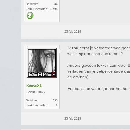
Berichten:
34
Leuk Bevonden:
3.599
23 feb 2015
Ik zou eerst je vetpercentage goed 
wel in spiermassa aankomen?
Anders gewoon lekker aan krachttr
verlagen van je vetpercentage gaa
de eiwitten).
KeaveXL
Erg basic antwoord, maar het hang
Feelin' Funky
Berichten:
533
Leuk Bevonden:
0
23 feb 2015