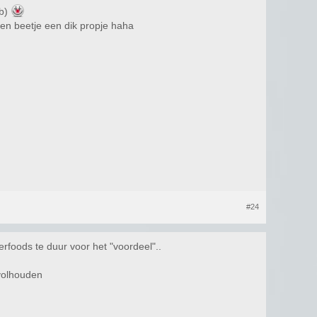
eb)
een beetje een dik propje haha
#24
erfoods te duur voor het "voordeel"..
 volhouden