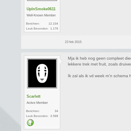
UpInSmoke0611
Well-Known Member
Berichten:
12.104
Leuk Bevonden:
1.176
23 feb 2015
Mja ik heb nog geen compleet diee
lekkere trek met fruit, zoals druiv
Ik zal als ik vd week m'n schema 
Scarlett
Active Member
Berichten:
34
Leuk Bevonden:
3.599