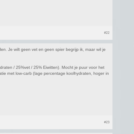
#22
en. Je wilt geen vet en geen spier begrijp ik, maar wil je
draten / 25%vet / 25% Eiwitten). Mocht je puur voor het
tie met low-carb (lage percentage koolhydraten, hoger in
#23