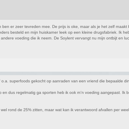
en ben er zeer tevreden mee. De prijs is oke, maar als je het zelf maakt 
ders besteld en mijn huiskamer leek op een kleine drugsfabriek. Ik heb
n andere voeding die ik neem. De Soylent vervangt nu mijn ontbijt en 
&f o.a. superfoods gekocht op aanraden van een vriend die bepaalde din
 en dus regelmatig ga sporten heb ik ook m'n voeding aangepast. Ik b
wel rond de 25% zitten, maar wat kan ik verantwoord afvallen per week? 