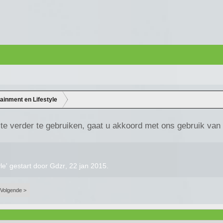
tainment en Lifestyle
te verder te gebruiken, gaat u akkoord met ons gebruik van
yle
' gestart door
Gdzr
,
22 jan 2015
.
Volgende >