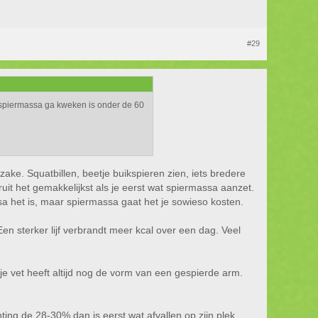
#29
ijk spiermassa ga kweken is onder de 60
zake. Squatbillen, beetje buikspieren zien, iets bredere
eruit het gemakkelijkst als je eerst wat spiermassa aanzet.
assa het is, maar spiermassa gaat het je sowieso kosten.
en sterker lijf verbrandt meer kcal over een dag. Veel
gje vet heeft altijd nog de vorm van een gespierde arm.
ing de 28-30% dan is eerst wat afvallen op zijn plek.