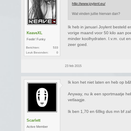
http://www.joylent.eu/
Wat vinden jullie hiervan dan?
Ik heb in januari Joylent besteld 
vorige maand voor 50 kilo aan poe
KeaveXL
minder koolhydraten. I.v.m. cut e
Feelin' Funky
zeer goed.
Berichten:
533
Leuk Bevonden:
0
23 feb 2015
Ik kon het niet laten en heb op b
Anyway, nu ik een sportmaatje heb
vetlaagje.
Ik ben 1,70 en 68kg dus mn bf zal 
Scarlett
Active Member