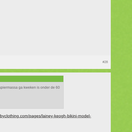
#28
ijk spiermassa ga kweken is onder de 60
byclothing.com/pages/lainey-keogh-bikini-model-