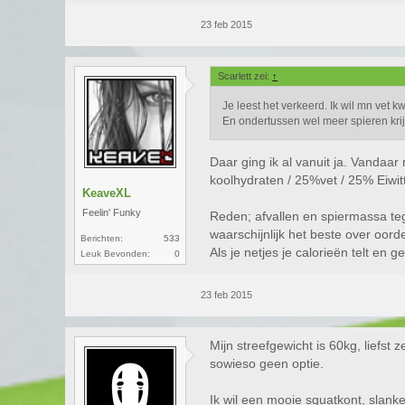
23 feb 2015
Scarlett zei:
↑
Je leest het verkeerd. Ik wil mn vet k
En ondertussen wel meer spieren krij
Daar ging ik al vanuit ja. Vandaar
koolhydraten / 25%vet / 25% Eiwit
KeaveXL
Feelin' Funky
Reden; afvallen en spiermassa teg
waarschijnlijk het beste over oord
Berichten:
533
Als je netjes je calorieën telt en 
Leuk Bevonden:
0
23 feb 2015
Mijn streefgewicht is 60kg, liefst
sowieso geen optie.
Ik wil een mooie squatkont, slank