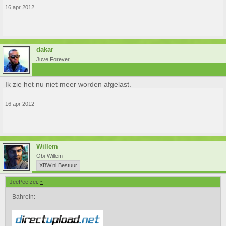
16 apr 2012
dakar
Juve Forever
Ik zie het nu niet meer worden afgelast.
16 apr 2012
Willem
Obi-Willem
XBW.nl Bestuur
JeePee zei:
↑
Bahrein: