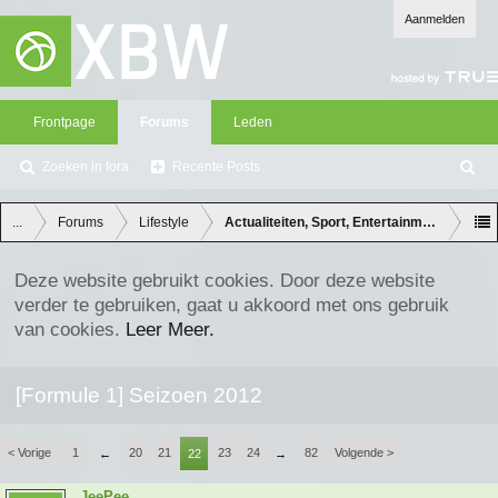
Aanmelden
Frontpage
Forums
Leden
Zoeken in fora
Recente Posts
Z
oe
ke
...
Forums
Lifestyle
Actualiteiten, Sport, Entertainment en Lifes
n
Deze website gebruikt cookies. Door deze website
verder te gebruiken, gaat u akkoord met ons gebruik
van cookies.
Leer Meer.
[Formule 1] Seizoen 2012
< Vorige
1
20
21
23
24
82
Volgende >
←
22
→
JeePee