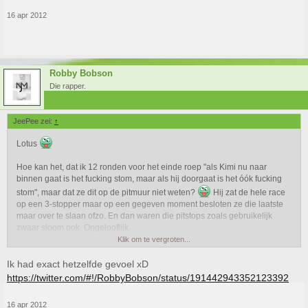
16 apr 2012
Robby Bobson
Die rapper.
JeePee zei:
↑
Lotus
Hoe kan het, dat ik 12 ronden voor het einde roep "als Kimi nu naar
binnen gaat is het fucking stom, maar als hij doorgaat is het óók fucking
stom", maar dat ze dit op de pitmuur niet weten?
Hij zat de hele race
op een 3-stopper maar op een gegeven moment besloten ze die laatste
maar over te slaan ofzo. En dan waren die pitstops zoals gebruikelijk
zwaar sloom ook. Ongelooflijk.
Klik om te vergroten...
Wel zeer strakke overwinning voor Nico. Knap hoor. Vettel ook weer erg
Ik had exact hetzelfde gevoel xD
sterk gereden. En Norbert Haug, wat een held
https://twitter.com/#!/RobbyBobson/status/191442943352123392
16 apr 2012