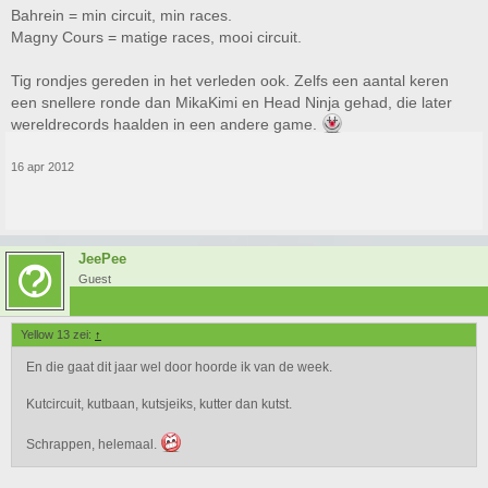
Bahrein = min circuit, min races.
Magny Cours = matige races, mooi circuit.
Tig rondjes gereden in het verleden ook. Zelfs een aantal keren
een snellere ronde dan MikaKimi en Head Ninja gehad, die later
wereldrecords haalden in een andere game.
16 apr 2012
JeePee
Guest
Yellow 13 zei:
↑
En die gaat dit jaar wel door hoorde ik van de week.
Kutcircuit, kutbaan, kutsjeiks, kutter dan kutst.
Schrappen, helemaal.