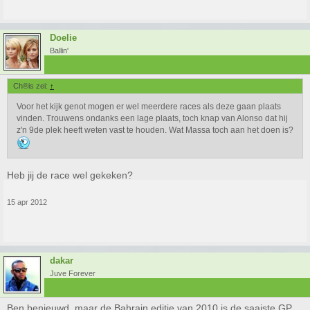
Doelie
Ballin'
Ch®is zei:
↑
Voor het kijk genot mogen er wel meerdere races als deze gaan plaats
vinden. Trouwens ondanks een lage plaats, toch knap van Alonso dat hij
z'n 9de plek heeft weten vast te houden. Wat Massa toch aan het doen is?
Heb jij de race wel gekeken?
15 apr 2012
dakar
Juve Forever
Ben benieuwd, maar de Bahrain editie van 2010 is de saaiste GP