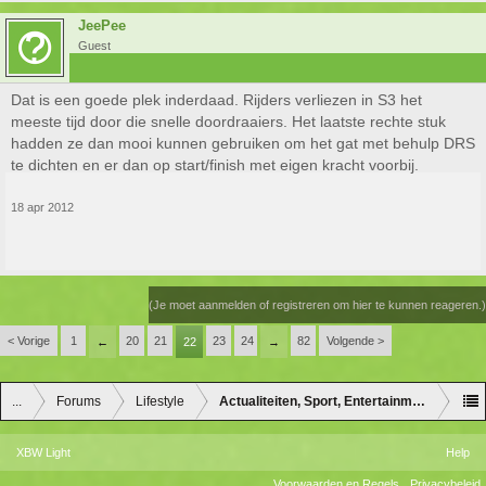
JeePee
Guest
Dat is een goede plek inderdaad. Rijders verliezen in S3 het
meeste tijd door die snelle doordraaiers. Het laatste rechte stuk
hadden ze dan mooi kunnen gebruiken om het gat met behulp DRS
te dichten en er dan op start/finish met eigen kracht voorbij.
18 apr 2012
(Je moet aanmelden of registreren om hier te kunnen reageren.)
< Vorige
1
20
21
23
24
82
Volgende >
←
22
→
...
Forums
Lifestyle
Actualiteiten, Sport, Entertainment en Lifes
XBW Light
Help
Voorwaarden en Regels
Privacybeleid