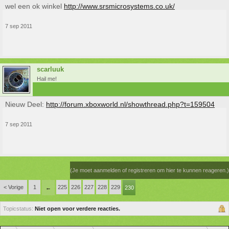
wel een ok winkel
http://www.srsmicrosystems.co.uk/
7 sep 2011
scarluuk
Hail me!
Nieuw Deel:
http://forum.xboxworld.nl/showthread.php?t=159504
7 sep 2011
(Je moet aanmelden of registreren om hier te kunnen reageren.)
< Vorige
1
225
226
227
228
229
←
230
Topicstatus:
Niet open voor verdere reacties.