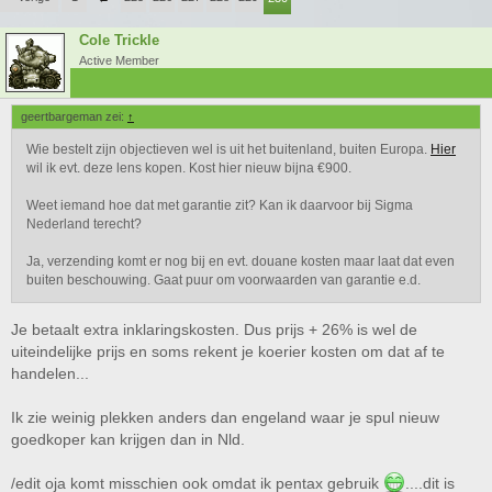
Cole Trickle
Active Member
geertbargeman zei:
↑
Wie bestelt zijn objectieven wel is uit het buitenland, buiten Europa.
Hier
wil ik evt. deze lens kopen. Kost hier nieuw bijna €900.
Weet iemand hoe dat met garantie zit? Kan ik daarvoor bij Sigma
Nederland terecht?
Ja, verzending komt er nog bij en evt. douane kosten maar laat dat even
buiten beschouwing. Gaat puur om voorwaarden van garantie e.d.
Je betaalt extra inklaringskosten. Dus prijs + 26% is wel de
uiteindelijke prijs en soms rekent je koerier kosten om dat af te
handelen...
Ik zie weinig plekken anders dan engeland waar je spul nieuw
goedkoper kan krijgen dan in Nld.
/edit oja komt misschien ook omdat ik pentax gebruik
....dit is