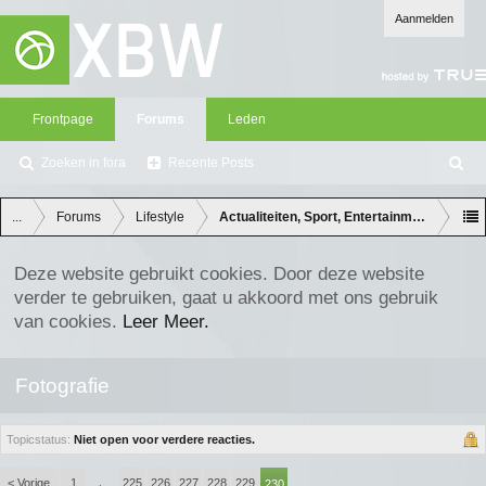
Aanmelden
Frontpage
Forums
Leden
Zoeken in fora
Recente Posts
Z
oe
ke
...
Forums
Lifestyle
Actualiteiten, Sport, Entertainment en Lifes
n
Deze website gebruikt cookies. Door deze website
verder te gebruiken, gaat u akkoord met ons gebruik
van cookies.
Leer Meer.
Fotografie
Topicstatus:
Niet open voor verdere reacties.
< Vorige
1
225
226
227
228
229
←
230