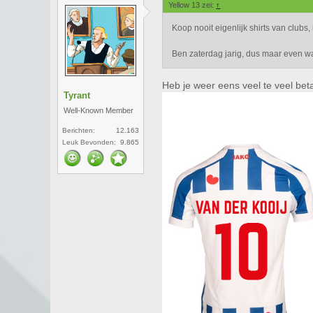
Yellow 13 zei:
↑
Koop nooit eigenlijk shirts van clu
Ben zaterdag jarig, dus maar even 
Heb je weer eens veel te veel bet
Tyrant
Well-Known Member
Berichten:
12.163
Leuk Bevonden:
9.865