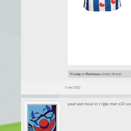
Yi-Long
en
Reckuuza
vinden dit leuk.
3 mei 2022
past wel mooi in t rijtje met s10 