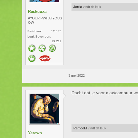
Jorrie
vindt dit leuk.
Reckuuza
#YOURIPWHATYOUS
OW
Berichten:
12.485
Leuk Bevonden:
19.211
3 mei 2022
Dacht dat je voor ajax/cambuur w
RemcoM
vindt dit leuk.
Yerewn