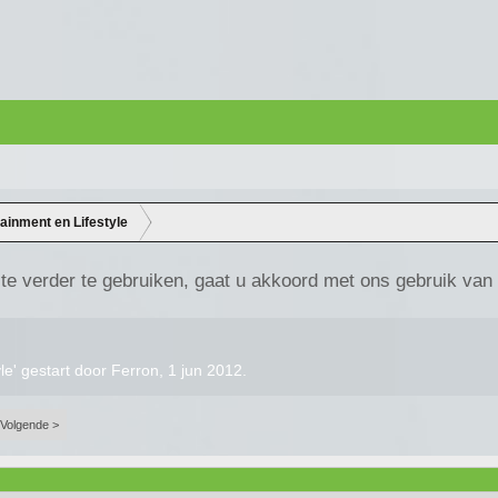
tainment en Lifestyle
te verder te gebruiken, gaat u akkoord met ons gebruik van
yle
' gestart door
Ferron
,
1 jun 2012
.
Volgende >