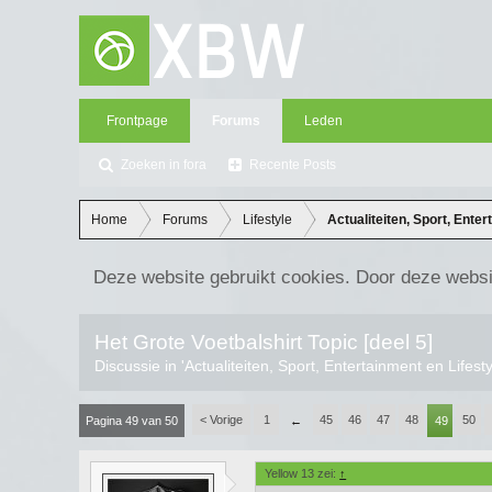
Frontpage
Forums
Leden
Zoeken in fora
Recente Posts
Home
Forums
Lifestyle
Actualiteiten, Sport, Enter
Deze website gebruikt cookies. Door deze websi
Het Grote Voetbalshirt Topic [deel 5]
Discussie in '
Actualiteiten, Sport, Entertainment en Lifest
< Vorige
1
45
46
47
48
50
Pagina 49 van 50
←
49
Yellow 13 zei:
↑