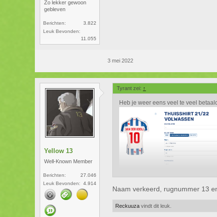
Zo lekker gewoon
gebleven
Berichten:
3.822
Leuk Bevonden:
11.055
3 mei 2022
Tyrant zei:
↑
Heb je weer eens veel te veel betaal
Yellow 13
Well-Known Member
Berichten:
27.046
Leuk Bevonden:
4.914
Naam verkeerd, rugnummer 13 en n
Reckuuza
vindt dit leuk.