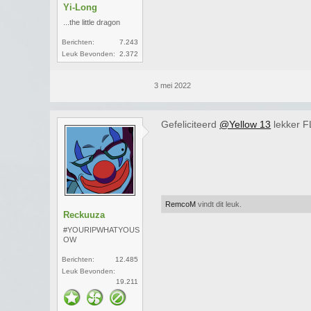
Yi-Long
...the little dragon
Berichten:
7.243
Leuk Bevonden:
2.372
3 mei 2022
Gefeliciteerd
@Yellow 13
lekker 
RemcoM
vindt dit leuk.
Reckuuza
#YOURIPWHATYOUS
OW
Berichten:
12.485
Leuk Bevonden:
19.211