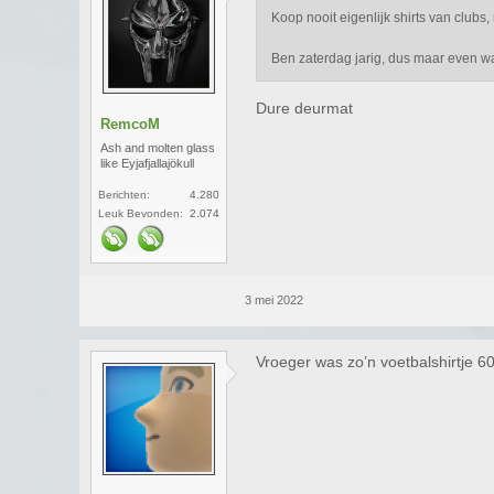
Koop nooit eigenlijk shirts van clu
Ben zaterdag jarig, dus maar even 
Dure deurmat
RemcoM
Ash and molten glass
like Eyjafjallajökull
Berichten:
4.280
Leuk Bevonden:
2.074
3 mei 2022
Vroeger was zo’n voetbalshirtje 