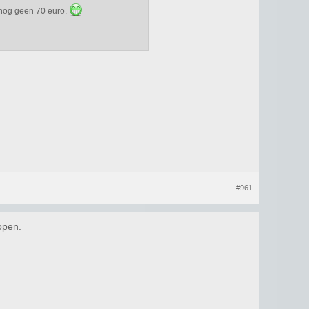
 nog geen 70 euro.
#961
open.