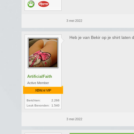
3 mei 2022
Heb je van Bekir op je shirt laten
ArtificialFaith
Active Member
XBW.nl VIP
Berichten:
2.266
Leuk Bevonden:
1.540
3 mei 2022