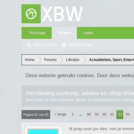
Frontpage
Forums
Leden
Zoeken in fora
Recente Posts
Home
Forums
Lifestyle
Actualiteiten, Sport, Enter
Deze website gebruikt cookies. Door deze websi
Het kleding aankoop, advies en shop dra
Discussie in '
Actualiteiten, Sport, Entertainment en Lifest
< Vorige
1
58
59
60
61
63
Pagina 62 van 63
←
62
Ik pray voor jou dan, met je tomo