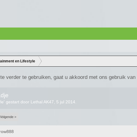
tainment en Lifestyle
te verder te gebruiken, gaat u akkoord met ons gebruik van
adje
yle
' gestart door
Lethal AK47
,
5 jul 2014
.
Volgende >
rrow888