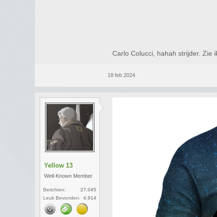
Carlo Colucci, hahah strijder. Zie 
18 feb 2024
Yellow 13
Well-Known Member
Berichten:
27.045
Leuk Bevonden:
4.914