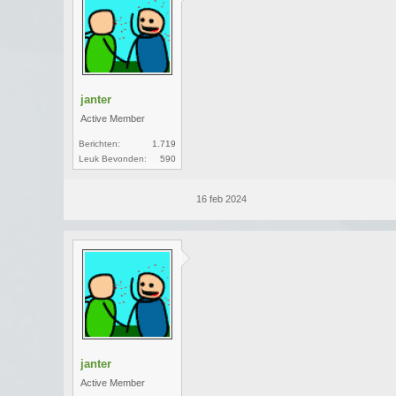
janter
Active Member
Berichten:
1.719
Leuk Bevonden:
590
16 feb 2024
janter
Active Member