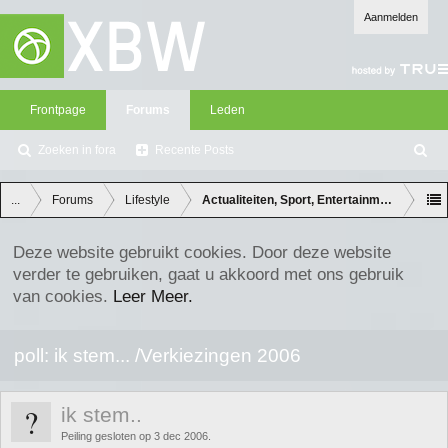
Aanmelden
Frontpage
Forums
Leden
Zoeken in fora
Recente Posts
Z
oe
ke
...
Forums
Lifestyle
Actualiteiten, Sport, Entertainment en Lifes
n
Deze website gebruikt cookies. Door deze website
verder te gebruiken, gaat u akkoord met ons gebruik
van cookies.
Leer Meer.
poll: ik stem... /Verkiezingen 2006
?
ik stem..
Peiling gesloten op 3 dec 2006.