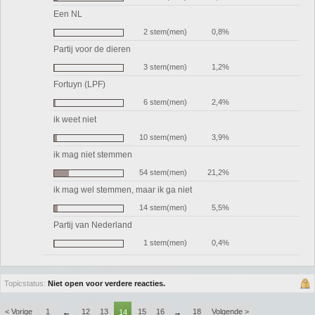
Een NL
2 stem(men)
0,8%
Partij voor de dieren
3 stem(men)
1,2%
Fortuyn (LPF)
6 stem(men)
2,4%
ik weet niet
10 stem(men)
3,9%
ik mag niet stemmen
54 stem(men)
21,2%
ik mag wel stemmen, maar ik ga niet
14 stem(men)
5,5%
Partij van Nederland
1 stem(men)
0,4%
Topicstatus:
Niet open voor verdere reacties.
< Vorige
1
12
13
15
16
18
Volgende >
←
14
→