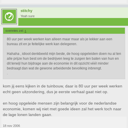
stitchy
Yeah sure
svennies zei:
↑
80 uur per week werken kan alleen maar maar als je lekker aan een
bureau zit en je feitelijke werk kan delegeren.
Hahaha , idioot denkbeeld mijn beste, de hoog opgeleiden doen nu al ten
alle prijze hun best om de bedrijven leeg te zuigen ten baten van hun en
dit terwijl hun bijdrage aan de economie in dit opzicht véél minder
bedraagt dan wat de gewone arbeidende bevolking inbrengt.
.
kom jij eens kijken in de tuinbouw, daar is 80 uur per week werken
echt geen uitzondering, dus je eerste verhaal gaat niet op.
en hoog opgeleide mensen zijn belangrijk voor de nederlandse
economie, komen wij niet met goede ideen zal het werk toch naar
de lage lonen landen gaan.
18 nov 2006