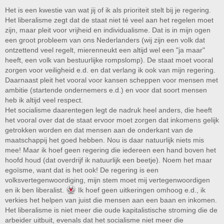
Het is een kwestie van wat jij of ik als prioriteit stelt bij je regering.
Het liberalisme zegt dat de staat niet té veel aan het regelen moet
zijn, maar pleit voor vrijheid en individualisme. Dat is in mijn ogen
een groot probleem van ons Nederlanders (wij zijn een volk dat
ontzettend veel regelt, mierenneukt een altijd wel een "ja maar"
heeft, een volk van bestuurlijke rompslomp). De staat moet vooral
zorgen voor veiligheid e.d. en dat verlang ik ook van mijn regering.
Daarnaast pleit het vooral voor kansen scheppen voor mensen met
ambitie (startende ondernemers e.d.) en voor dat soort mensen
heb ik altijd veel respect.
Het socialisme daarentegen legt de nadruk heel anders, die heeft
het vooral over dat de staat ervoor moet zorgen dat inkomens gelijk
getrokken worden en dat mensen aan de onderkant van de
maatschappij het goed hebben. Nou is daar natuurlijk niets mis
mee! Maar ik hoef geen regering die iedereen een hand boven het
hoofd houd (dat overdrijf ik natuurlijk een beetje). Noem het maar
egoïsme, want dat is het ook! De regering is een
volksvertegenwoordiging, mijn stem moet mij vertegenwoordigen
en ik ben liberalist.
Ik hoef geen uitkeringen omhoog e.d., ik
verkies het helpen van juist die mensen aan een baan en inkomen.
Het liberalisme is niet meer die oude kapitalistische stroming die de
arbeider uitbuit, evenals dat het socialisme niet meer die