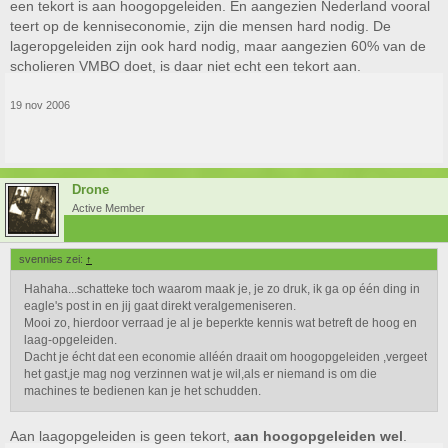
een tekort is aan hoogopgeleiden. En aangezien Nederland vooral
teert op de kenniseconomie, zijn die mensen hard nodig. De
lageropgeleiden zijn ook hard nodig, maar aangezien 60% van de
scholieren VMBO doet, is daar niet echt een tekort aan.
19 nov 2006
Drone
Active Member
svennies zei:
↑
Hahaha...schatteke toch waarom maak je, je zo druk, ik ga op één ding in
eagle's post in en jij gaat direkt veralgemeniseren.
Mooi zo, hierdoor verraad je al je beperkte kennis wat betreft de hoog en
laag-opgeleiden.
Dacht je écht dat een economie alléén draait om hoogopgeleiden ,vergeet
het gast,je mag nog verzinnen wat je wil,als er niemand is om die
machines te bedienen kan je het schudden.
Aan laagopgeleiden is geen tekort,
aan hoogopgeleiden wel
.