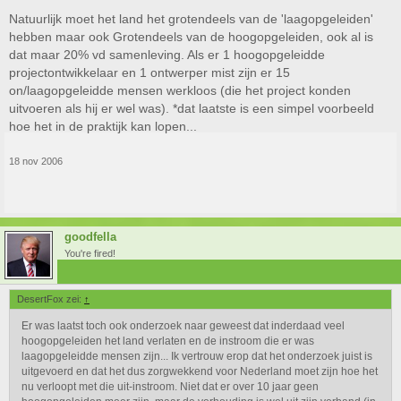
Natuurlijk moet het land het grotendeels van de 'laagopgeleiden'
hebben maar ook Grotendeels van de hoogopgeleiden, ook al is
dat maar 20% vd samenleving. Als er 1 hoogopgeleidde
projectontwikkelaar en 1 ontwerper mist zijn er 15
on/laagopgeleidde mensen werkloos (die het project konden
uitvoeren als hij er wel was). *dat laatste is een simpel voorbeeld
hoe het in de praktijk kan lopen...
18 nov 2006
goodfella
You're fired!
DesertFox zei:
↑
Er was laatst toch ook onderzoek naar geweest dat inderdaad veel
hoogopgeleiden het land verlaten en de instroom die er was
laagopgeleidde mensen zijn... Ik vertrouw erop dat het onderzoek juist is
uitgevoerd en dat het dus zorgwekkend voor Nederland moet zijn hoe het
nu verloopt met die uit-instroom. Niet dat er over 10 jaar geen