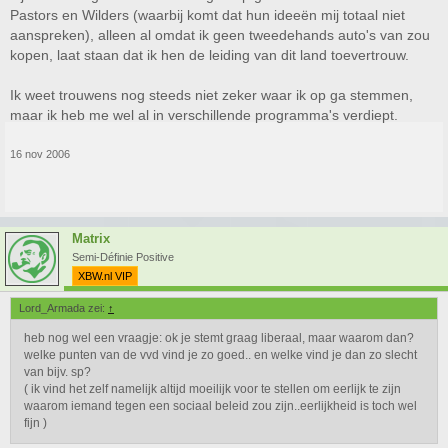
Pastors en Wilders (waarbij komt dat hun ideeën mij totaal niet
aanspreken), alleen al omdat ik geen tweedehands auto's van zou
kopen, laat staan dat ik hen de leiding van dit land toevertrouw.
Ik weet trouwens nog steeds niet zeker waar ik op ga stemmen,
maar ik heb me wel al in verschillende programma's verdiept.
16 nov 2006
Matrix
Semi-Définie Positive
XBW.nl VIP
Lord_Armada zei:
↑
heb nog wel een vraagje: ok je stemt graag liberaal, maar waarom dan?
welke punten van de vvd vind je zo goed.. en welke vind je dan zo slecht
van bijv. sp?
( ik vind het zelf namelijk altijd moeilijk voor te stellen om eerlijk te zijn
waarom iemand tegen een sociaal beleid zou zijn..eerlijkheid is toch wel
fijn )