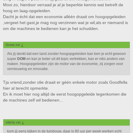
Mooi zo, hierdoor verraad je al je beperkte kennis wat betreft de
hoog en laag-opgeleiden.
Dacht je écht dat een economie alléén draait om hoogopgeleiden
,vergeet het gast,je mag nog verzinnen wat je wil,als er niemand is
om die machines te bedienen kan je het schudden.
Drone zei:
↑
Als jij denkt dat een land zonder hoogopgeleiden kan ben je echt gewoon
super
DOM
en kan je beter uit dit topic vertrekken, kan er niks anders van
maken. Hoogopgeleiden zijn de motor van de economie, zij zorgen voor
vernieuwing en innovatie.
Tja vriend,zonder olie draait er géén enkele motor zoals Goodfella
hier al terecht opmerkte.
En ik moet hier nog altijd de eerst hoogopgeleide tegenkomen die
de machines zelf wil bedienen...
stitchy zei:
↑
kom jij eens kijken in de tuinbouw, daar is 80 uur per week werken echt