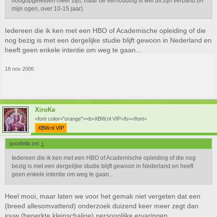
hoogopgeleiden meer zijn, maar de verhouding is wel uit zijn verband (in
mijn ogen, over 10-15 jaar).
Iedereen die ik ken met een HBO of Academische opleiding of die
nog bezig is met een dergelijke studie blijft gewoon in Nederland en
heeft geen enkele intentie om weg te gaan...
18 nov 2006
XiroKe
<font color="orange"><b>XBW.nl VIP</b></font>
XBW.nl VIP
goodfella zei:
↑
Iedereen die ik ken met een HBO of Academische opleiding of die nog
bezig is met een dergelijke studie blijft gewoon in Nederland en heeft
geen enkele intentie om weg te gaan...
Heel mooi, maar laten we voor het gemak niet vergeten dat een
(breed allesomvattend) onderzoek duizend keer meer zegt dan
jouw (beperkte kleinschalige) persoonlijke ervaringen.