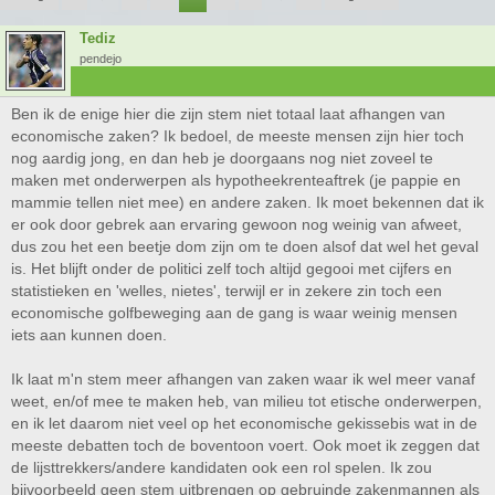
Tediz
pendejo
Ben ik de enige hier die zijn stem niet totaal laat afhangen van
economische zaken? Ik bedoel, de meeste mensen zijn hier toch
nog aardig jong, en dan heb je doorgaans nog niet zoveel te
maken met onderwerpen als hypotheekrenteaftrek (je pappie en
mammie tellen niet mee) en andere zaken. Ik moet bekennen dat ik
er ook door gebrek aan ervaring gewoon nog weinig van afweet,
dus zou het een beetje dom zijn om te doen alsof dat wel het geval
is. Het blijft onder de politici zelf toch altijd gegooi met cijfers en
statistieken en 'welles, nietes', terwijl er in zekere zin toch een
economische golfbeweging aan de gang is waar weinig mensen
iets aan kunnen doen.
Ik laat m'n stem meer afhangen van zaken waar ik wel meer vanaf
weet, en/of mee te maken heb, van milieu tot etische onderwerpen,
en ik let daarom niet veel op het economische gekissebis wat in de
meeste debatten toch de boventoon voert. Ook moet ik zeggen dat
de lijsttrekkers/andere kandidaten ook een rol spelen. Ik zou
bijvoorbeeld geen stem uitbrengen op gebruinde zakenmannen als