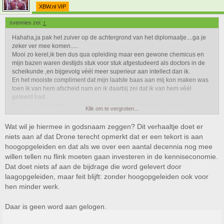
XBW.nl VIP
svennies zei:
↑
Hahaha,ja pak het zuiver op de achtergrond van het diplomaatje....ga je
zeker ver mee komen.....
Mooi zo kerel,ik ben dus qua opleiding maar een gewone chemicus en
mijn bazen waren destijds stuk voor stuk afgestudeerd als doctors in de
scheikunde ,en bijgevolg véél meer superieur aan intellect dan ik.
En het mooiste compliment dat mijn laatste baas aan mij kon maken was
toen ik van hem afscheid nam en ik daarbij zei dat ik van hem véél
geleerd had..
Daarop antwoordde hij dat hij ondanks zijn vollediger opleiding en
Klik om te vergroten...
intellect hij wat hem betrof hij nog véél meer geleerd had en dat hij altijd
rekening hield met mijn opmerkingen en ideeén en ze zorgvuldig afwoog
Wat wil je hiermee in godsnaam zeggen? Dit verhaaltje doet er
en dit omdat ik één groot voordeel had ten opzichte van hem....ervaring..
niets aan af dat Drone terecht opmerkt dat er een tekort is aan
mijn vriend.
hoogopgeleiden en dat als we over een aantal decennia nog mee
willen tellen nu flink moeten gaan investeren in de kenniseconomie.
Dat doet niets af aan de bijdrage die word gelevert door
laagopgeleiden, maar feit blijft: zonder hoogopgeleiden ook voor
hen minder werk.
Daar is geen word aan gelogen.