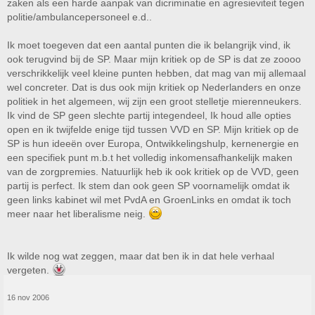
zaken als een harde aanpak van dicriminatie en agresieviteit tegen
politie/ambulancepersoneel e.d..
Ik moet toegeven dat een aantal punten die ik belangrijk vind, ik
ook terugvind bij de SP. Maar mijn kritiek op de SP is dat ze zoooo
verschrikkelijk veel kleine punten hebben, dat mag van mij allemaal
wel concreter. Dat is dus ook mijn kritiek op Nederlanders en onze
politiek in het algemeen, wij zijn een groot stelletje mierenneukers.
Ik vind de SP geen slechte partij integendeel, Ik houd alle opties
open en ik twijfelde enige tijd tussen VVD en SP. Mijn kritiek op de
SP is hun ideeën over Europa, Ontwikkelingshulp, kernenergie en
een specifiek punt m.b.t het volledig inkomensafhankelijk maken
van de zorgpremies. Natuurlijk heb ik ook kritiek op de VVD, geen
partij is perfect. Ik stem dan ook geen SP voornamelijk omdat ik
geen links kabinet wil met PvdA en GroenLinks en omdat ik toch
meer naar het liberalisme neig.
Ik wilde nog wat zeggen, maar dat ben ik in dat hele verhaal
vergeten.
16 nov 2006