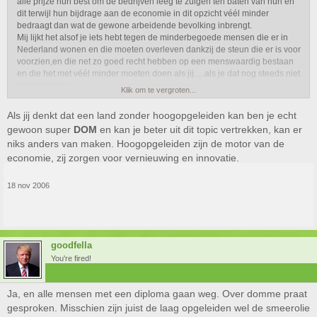
alle prijze hun best om de bedrijven leeg te zuigen ten baten van hun en
dit terwijl hun bijdrage aan de economie in dit opzicht véél minder
bedraagt dan wat de gewone arbeidende bevolking inbrengt.
Mij lijkt het alsof je iets hebt tegen de minderbegoede mensen die er in
Nederland wonen en die moeten overleven dankzij de steun die er is voor
voorzien,en die net zo goed recht hebben op een menswaardig bestaan
en die het met véél minder moeten doen als jij.....als je dat nog steeds niet
kan begrijpen........
Klik om te vergroten...
Als jij denkt dat een land zonder hoogopgeleiden kan ben je echt
gewoon super
DOM
en kan je beter uit dit topic vertrekken, kan er
niks anders van maken. Hoogopgeleiden zijn de motor van de
economie, zij zorgen voor vernieuwing en innovatie.
18 nov 2006
goodfella
You're fired!
Ja, en alle mensen met een diploma gaan weg. Over domme praat
gesproken. Misschien zijn juist de laag opgeleiden wel de smeerolie