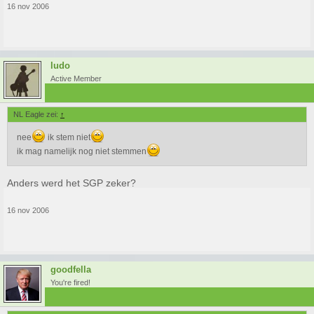
16 nov 2006
ludo
Active Member
NL Eagle zei:
↑
nee
ik stem niet
ik mag namelijk nog niet stemmen
Anders werd het SGP zeker?
16 nov 2006
goodfella
You're fired!