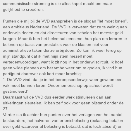
communistische stroming is die alles kapot maakt om maar
gelijkheid te creeëren.
Punten die mij bij de VVD aanspreken is de slogan "lef moet lonen",
een ambitieus Nederland. De VVD is verweten dat ze te weinig aan
onderwijs deden en dat directeuren van scholen het meeste geld
kregen. Maar ik ben het helemaal eens met hun plan om leraren te
belonen op basis van prestaties voor de klas en niet voor
administratieve taken die ze erbij doen. Zo kom ik weer terug op
mijn standpunt dat ik met mijn stem mezelf moet
vertegenwoordigen, want ik zit nog in het onderwijscircuit. Ik hoef
geen wilde plannen om het vmbo weer om te gooien, ik vind hun
partijpunt daarover ook kort maar krachtig:
"- De VVD vindt dat je in het beroepsonderwijs weer gewoon een
vak moet kunnen leren. Ondernemerschap op school wordt
gestimuleerd"
Daarnaast wil de VVD dus eerder werk stimuleren dan aan
uitkeringen sleutelen. Ik ben zelf ook voor geen bijstand onder de
27.
Verder sta ik achter hun punten over het verlagen van het aantal
bestuurders, het halveren van erfenisbelasting (belasting betalen
over geld waarover al belasting is betaald, dat is toch absurd) en