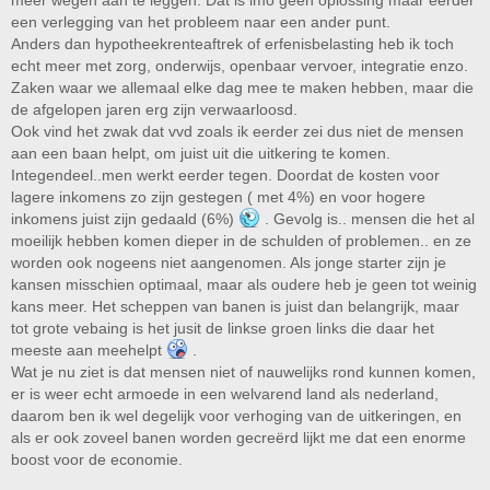
meer wegen aan te leggen. Dat is imo geen oplossing maar eerder
een verlegging van het probleem naar een ander punt.
Anders dan hypotheekrenteaftrek of erfenisbelasting heb ik toch
echt meer met zorg, onderwijs, openbaar vervoer, integratie enzo.
Zaken waar we allemaal elke dag mee te maken hebben, maar die
de afgelopen jaren erg zijn verwaarloosd.
Ook vind het zwak dat vvd zoals ik eerder zei dus niet de mensen
aan een baan helpt, om juist uit die uitkering te komen.
Integendeel..men werkt eerder tegen. Doordat de kosten voor
lagere inkomens zo zijn gestegen ( met 4%) en voor hogere
inkomens juist zijn gedaald (6%)
. Gevolg is.. mensen die het al
moeilijk hebben komen dieper in de schulden of problemen.. en ze
worden ook nogeens niet aangenomen. Als jonge starter zijn je
kansen misschien optimaal, maar als oudere heb je geen tot weinig
kans meer. Het scheppen van banen is juist dan belangrijk, maar
tot grote vebaing is het jusit de linkse groen links die daar het
meeste aan meehelpt
.
Wat je nu ziet is dat mensen niet of nauwelijks rond kunnen komen,
er is weer echt armoede in een welvarend land als nederland,
daarom ben ik wel degelijk voor verhoging van de uitkeringen, en
als er ook zoveel banen worden gecreërd lijkt me dat een enorme
boost voor de economie.