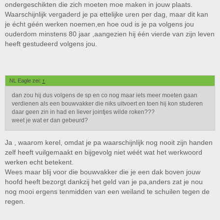
ondergeschikten die zich moeten moe maken in jouw plaats.
Waarschijnlijk vergaderd je pa ettelijke uren per dag, maar dit kan
je écht géén werken noemen,en hoe oud is je pa volgens jou
ouderdom minstens 80 jaar ,aangezien hij één vierde van zijn leven
heeft gestudeerd volgens jou.
NL Eagle zei:
↑
dan zou hij dus volgens de sp en co nog maar iets meer moeten gaan
verdienen als een bouwvakker die niks uitvoert en toen hij kon studeren
daar geen zin in had en liever jointjes wilde roken???
weet je wat er dan gebeurd?
Ja , waarom kerel, omdat je pa waarschijnlijk nog nooit zijn handen
zelf heeft vuilgemaakt en bijgevolg niet wéét wat het werkwoord
werken echt betekent.
Wees maar blij voor die bouwvakker die je een dak boven jouw
hoofd heeft bezorgt dankzij het geld van je pa,anders zat je nou
nog mooi ergens tenmidden van een weiland te schuilen tegen de
regen.