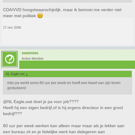
gaan stemmen want heb je uberhaupt wel verstand van economische
aspecten? dan zou je namelijk weten dat de SP helemaal niet zo goed
CDA/VVD hoogstwaarschijnlijk, maar ik bemoei me verder niet
voor Nederland is......
meer met politiek
17 nov 2006
svennies
Active Member
NL Eagle zei:
↑
mijn pa werkt soms 80 uur per week en heeft een kwart van zijn leven
gestudeerd
@NL Eagle,wat doet je pa voor job????
Heeft hij een eigen bedrijf,of is hij ergens directeur in een groot
bedrijf???
80 uur per week werken kan alleen maar maar als je lekker aan
een bureau zit en je feitelijke werk kan delegeren aan