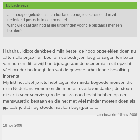
NL Eagle zei:
↑
alle hoog opgeleiden zullen het land de rug toe keren en dan zit
nederland pas echt in de armoede!
want wie gaat dan nog al die uitkeringen voor die bijstands mensen
betalen?
Hahaha , idioot denkbeeld mijn beste, de hoog opgeleiden doen nu
al ten alle prijze hun best om de bedrijven leeg te zuigen ten baten
van hun en dit terwijl hun bijdrage aan de economie in dit opzicht
véél minder bedraagt dan wat de gewone arbeidende bevolking
inbrengt.
Mij lijkt het alsof je iets hebt tegen de minderbegoede mensen die
er in Nederland wonen en die moeten overleven dankzij de steun
die er is voor voorzien,en die net zo goed recht hebben op een
menswaardig bestaan en die het met véél minder moeten doen als
jij.....als je dat nog steeds niet kan begrijpen........
Laatst bewerkt:
18 nov 2006
18 nov 2006