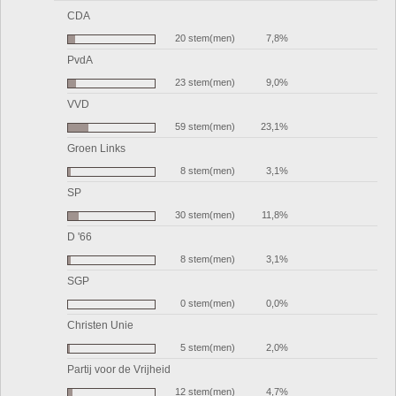
CDA
20 stem(men)
7,8%
PvdA
23 stem(men)
9,0%
VVD
59 stem(men)
23,1%
Groen Links
8 stem(men)
3,1%
SP
30 stem(men)
11,8%
D '66
8 stem(men)
3,1%
SGP
0 stem(men)
0,0%
Christen Unie
5 stem(men)
2,0%
Partij voor de Vrijheid
12 stem(men)
4,7%