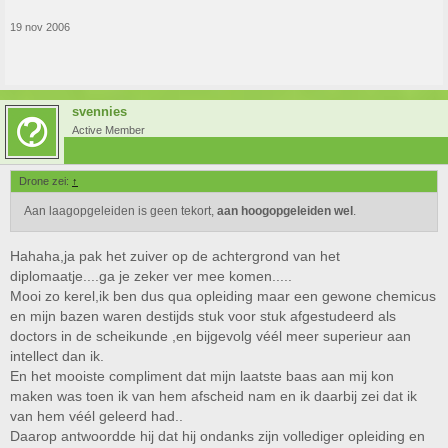
19 nov 2006
svennies
Active Member
Drone zei:
↑
Aan laagopgeleiden is geen tekort,
aan hoogopgeleiden wel
.
Hahaha,ja pak het zuiver op de achtergrond van het
diplomaatje....ga je zeker ver mee komen.....
Mooi zo kerel,ik ben dus qua opleiding maar een gewone chemicus
en mijn bazen waren destijds stuk voor stuk afgestudeerd als
doctors in de scheikunde ,en bijgevolg véél meer superieur aan
intellect dan ik.
En het mooiste compliment dat mijn laatste baas aan mij kon
maken was toen ik van hem afscheid nam en ik daarbij zei dat ik
van hem véél geleerd had..
Daarop antwoordde hij dat hij ondanks zijn vollediger opleiding en