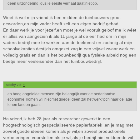
geen uitzondering, dus je eerste verhaal gaat niet op.
Weet ik wel mijn vriend,ik ben midden de tuinbouwers groot
geworden,en mijn vader heeft zelf een eigen bedrijf gehad.
En daar werk je voor jezelf,en moet je wel vooruit,geloof me ik wéét
er alles van aangezien ik als 11 jarige al de eer had om in mijn
vaders bedrijf mee te werken aan de toekomst en zodanig al mijn
schoolvakanties destijds omgezet zag in een vrijwel zwaar werk en
volledig gratis en dan is het bouwbedrijf qua fysieke arbeid nog een
béétje meer veeleisender dan het tuinbouwbedrijf.
stitchy zei:
↑
en hoog opgeleide mensen zijn belangrijk voor de nederlandse
economie, komen wij niet met goede ideen zal het werk toch naar de lage
lonen landen gaan.
Ha vriend,ik heb 28 jaar als researcher gewerkt in een
hoogtechnologisch gespecialiseerde papierfabriek ,en je mag met
zoveel goede ideeén komen als je wil,en zoveel productionele
verbeteringen voorstellen als je wil,als je bedrijf niet voldoende wil