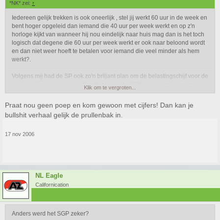
*NK* zei:
↑
Iedereen gelijk trekken is ook oneerlijk , stel jij werkt 60 uur in de week en
bent hoger opgeleid dan iemand die 40 uur per week werkt en op z'n
horloge kijkt van wanneer hij nou eindelijk naar huis mag dan is het toch
logisch dat degene die 60 uur per week werkt er ook naar beloond wordt
en dan niet weer hoeft te betalen voor iemand die veel minder als hem
werkt?.
Volgens mij had de SP ook zo'n briljant plan om de belastingschijf voor de
hogere inkomens even op te schroeven naar 72% , dit zou een ware
Klik om te vergroten...
doodsteek zijn voor je economie want zonder rijke mensen dus mensen
met een hoog inkomen zou dit land simpelweg niet kunnen draaien.
Praat nou geen poep en kom gewoon met cijfers! Dan kan je
Ook willen zij de uitkeringen omhoog schroeven , dan vraag ik mij af ,
bullshit verhaal gelijk de prullenbak in.
waarom? is het niet beter om de mensen die kunnen werken daar ook toe
te zetten om te werken? want wat krijg je voor effect als je de uitkeringen
17 nov 2006
omhoog gaat gooien dat mensen liever lui zijn dan dat ze ervoor gaan
werken.
Wat betreft de voedselbanken , 13% van de mensen die een beroep doen
op voedselbank hulp is op zoek naar werk het restant is er niet of
NL Eagle
nauwelijks mee bezig,genoeg gezegd als je het mij vraagt.
Californication
Wat onderwijs en zorg betreft ben ik het met je eens dat kan en moet ook
veel beter.
Anders werd het SGP zeker?
Kijk ik ben tenminste niet als jou dat je gelijk gaat roepen dat ik niet mag