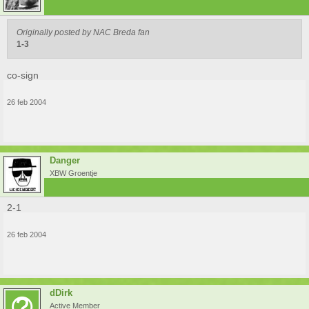
Originally posted by NAC Breda fan
1-3
co-sign
26 feb 2004
Danger
XBW Groentje
2-1
26 feb 2004
dDirk
Active Member