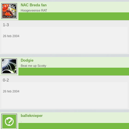
NAC Breda fan
Hoogeveense RAT
1-3
26 feb 2004
Dodgie
Beat me up Scotty
0-2
26 feb 2004
balleknieper
.