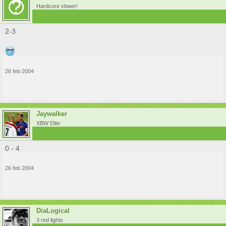
Hardcore xbwer!
2-3
26 feb 2004
Jaywalker
XBW Elite
0 - 4
26 feb 2004
DiaLogical
3 red lights