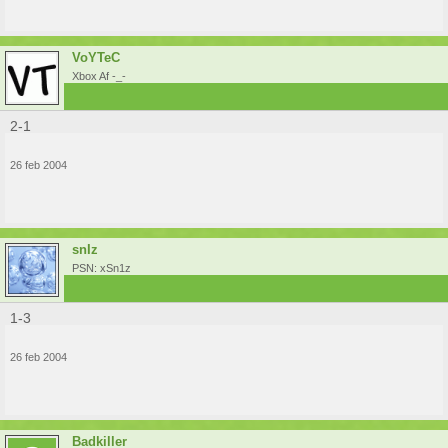
VoYTeC
Xbox Af -_-
2-1
26 feb 2004
snIz
PSN: xSn1z
1-3
26 feb 2004
Badkiller