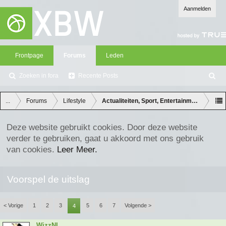
Aanmelden
Frontpage
Forums
Leden
Zoeken in fora
Recente Posts
Z
oe
ke
...
Forums
Lifestyle
Actualiteiten, Sport, Entertainment en Lifes
n
Deze website gebruikt cookies. Door deze website
verder te gebruiken, gaat u akkoord met ons gebruik
van cookies.
Leer Meer.
Voorspel de uitslag
< Vorige
1
2
3
5
6
7
Volgende >
4
WizzNL